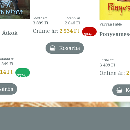
Borító ár:
Korábbi ár:
3 899 Ft
2 846 Ft
Vavyan Fable
-
Online ár:
2 534 Ft
z Átkok
Ponyvamesé
35%
Kosárba
orábbi ár:
Borító ár:
 849 Ft
3 499 Ft
-
014 Ft
Online ár:
2
27%
sárba
K