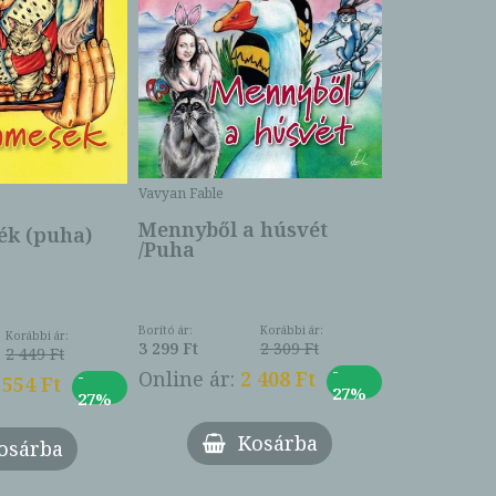
Bartos Erika
Bogyó és 
Csengetty
Borító ár:
Vavyan Fable
5 990 Ft
Online ár:
Mennyből a húsvét
k (puha)
/Puha
Borító ár:
Korábbi ár:
Korábbi ár:
3 299 Ft
2 309 Ft
2 449 Ft
-
-
Online ár:
2 408 Ft
 554 Ft
27%
27%
Kosárba
osárba