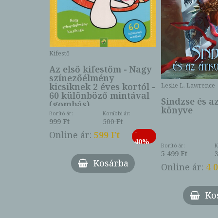
Kifestő
Az első kifestőm - Nagy
színezőélmény
 -
kicsiknek 2 éves kortól -
Leslie L. Lawrence
60 különböző mintával
Sindzse és a
(gombás)
könyve
Borító ár:
Korábbi ár:
999 Ft
500 Ft
ábbi ár:
-
793 Ft
Online ár:
599 Ft
-
40%
3 Ft
Borító ár:
K
27%
5 499 Ft
3
Kosárba
Online ár:
4 
árba
Ko