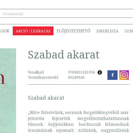
ÁGOK
ELŐJEGYEZHETŐ
AKCIÓ / LEÁRAZÁS
SIKERLISTA
SZÁ
Szabad akarat
Vonalkód
9789635181094
Termékazonosító
00240646
Szabad akarat
„Mire felnövünk, sorsunk forgatókönyvéből már
jelentős fejezetek megváltoztathatatlannak
tűnnek. Sejtjeinkben hordozzuk felmenőink
traumáinak nyomait; szüleink, nagyszüleink