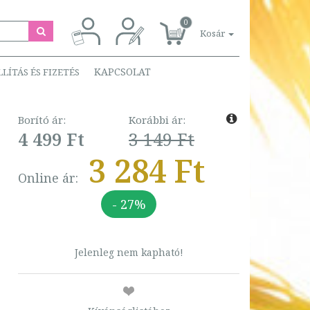
0
Kosár
KAPCSOLAT
LLÍTÁS ÉS FIZETÉS
Borító ár:
Korábbi ár:
4 499 Ft
3 149 Ft
3 284 Ft
Online ár:
- 27%
Jelenleg nem kapható!