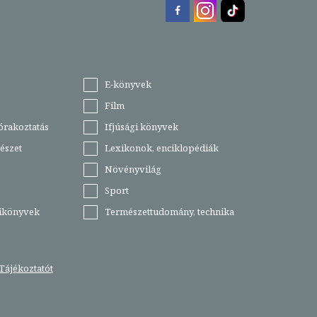
E-könyvek
Film
órakoztatás
Ifjúsági könyvek
észet
Lexikonok, enciklopédiák
Növényvilág
Sport
tikönyvek
Természettudomány, technika
Tájékoztatót