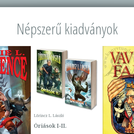
Népszerű kiadványok
Lőrincz L. László
Óriások I-II.