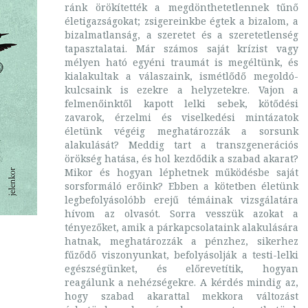
ránk örökítették a megdönthetetlennek tűnő
életigazságokat; zsigereinkbe égtek a bizalom, a
bizalmatlanság, a szeretet és a szeretetlenség
tapasztalatai. Már számos saját krízist vagy
mélyen ható egyéni traumát is megéltünk, és
kialakultak a válaszaink, ismétlődő megoldó-
kulcsaink is ezekre a helyzetekre. Vajon a
felmenőinktől kapott lelki sebek, kötődési
zavarok, érzelmi és viselkedési mintázatok
életünk végéig meghatározzák a sorsunk
alakulását? Meddig tart a transzgenerációs
örökség hatása, és hol kezdődik a szabad akarat?
Mikor és hogyan léphetnek működésbe saját
sorsformáló erőink? Ebben a kötetben életünk
legbefolyásolóbb erejű témáinak vizsgálatára
hívom az olvasót. Sorra vesszük azokat a
tényezőket, amik a párkapcsolataink alakulására
hatnak, meghatározzák a pénzhez, sikerhez
fűződő viszonyunkat, befolyásolják a testi-lelki
egészségünket, és előrevetítik, hogyan
reagálunk a nehézségekre. A kérdés mindig az,
hogy szabad akarattal mekkora változást