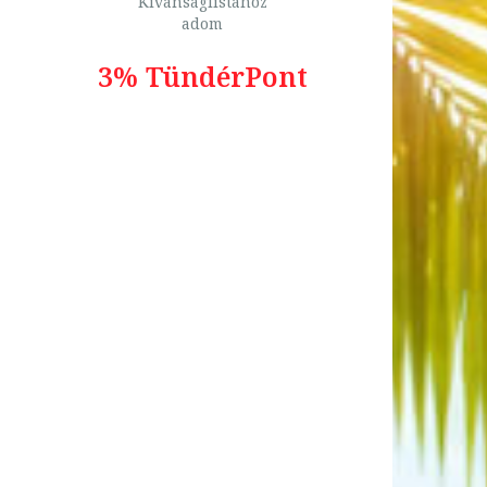
Kívánságlistához
adom
3% TündérPont