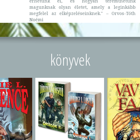
érhetünk el, és hogyan teremthetünk
magunknak olyan életet, amely a leginkább
megfelel az elképzeléseinknek." – Orvos-Tóth
Noémi
könyvek