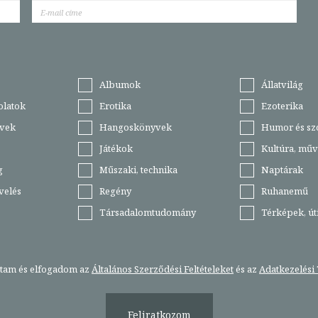
Albumok
Állatvilág
olatok
Erotika
Ezoterika
vek
Hangoskönyvek
Humor és sz
Játékok
Kultúra, műv
g
Műszaki, technika
Naptárak
velés
Regény
Ruhanemű
Társadalomtudomány
Térképek, ú
stam és elfogadom az
Általános Szerződési Feltételeket
és az
Adatkezelési 
Feliratkozom