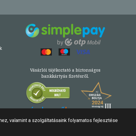
k
Vásárlói tájékoztató a biztonságos
bankkártyás fizetésről.
Könyv az Árukeresőn