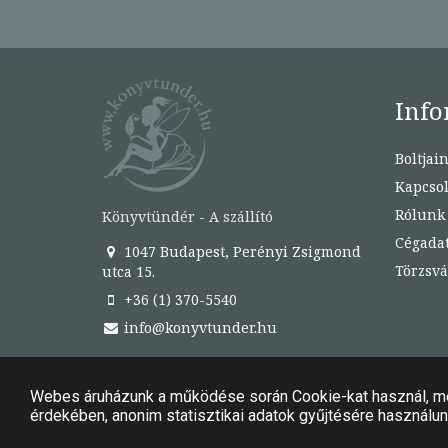
Info
Boltjai
Kapcsol
Rólunk
Könyvtündér - A szállító
Cégada
1047 Budapest, Perényi Zsigmond
Törzsvá
utca 15.
+36 (1) 370-5540
info@konyvtunder.hu