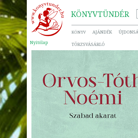
KÖNYV
TÜNDÉR
AJÁNDÉK
ÚJDONS
KÖNYV
Nyitólap
TÖRZSVÁSÁRLÓ