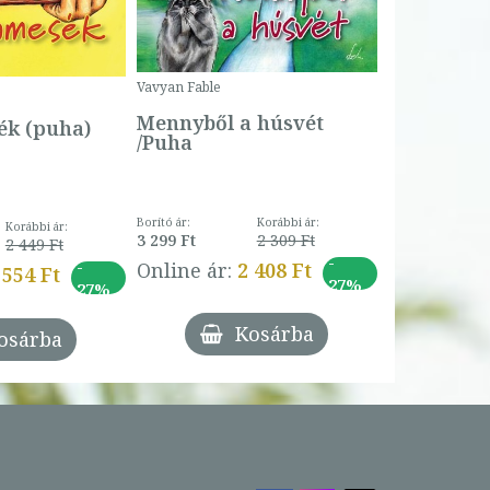
Borító ár:
Vavyan Fable
5 990 Ft
Online ár:
Mennyből a húsvét
k (puha)
/Puha
Borító ár:
Korábbi ár:
Korábbi ár:
3 299 Ft
2 309 Ft
2 449 Ft
-
-
Online ár:
2 408 Ft
 554 Ft
27%
27%
Kosárba
osárba