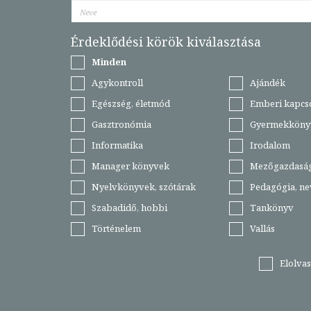
Érdeklődési körök kiválasztása
Minden
Agykontroll
Ajándék
Egészség, életmód
Emberi kapcs
Gasztronómia
Gyermekköny
Informatika
Irodalom
Manager könyvek
Mezőgazdasá
Nyelvkönyvek, szótárak
Pedagógia, ne
Szabadidő, hobbi
Tankönyv
Történelem
Vallás
Elolva