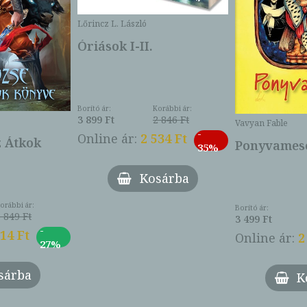
Lőrincz L. László
Óriások I-II.
Borító ár:
Korábbi ár:
3 899 Ft
2 846 Ft
Vavyan Fable
-
Online ár:
2 534 Ft
z Átkok
Ponyvamesé
35%
Kosárba
orábbi ár:
Borító ár:
 849 Ft
3 499 Ft
-
014 Ft
Online ár:
2
27%
sárba
K