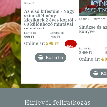
Kifestő
Az első kifestőm - Nagy
színezőélmény
 -
kicsiknek 2 éves kortól -
Leslie L. Lawrence
60 különböző mintával
Sindzse és a
(gombás)
könyve
Borító ár:
Korábbi ár:
999 Ft
500 Ft
ábbi ár:
-
793 Ft
Online ár:
599 Ft
-
40%
3 Ft
Borító ár:
K
27%
5 499 Ft
3
Kosárba
Online ár:
4 
árba
Ko
Hírlevél feliratkozás