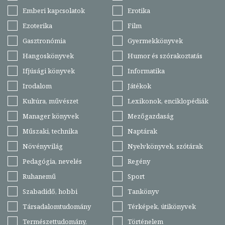
Emberi kapcsolatok
Erotika
Ezoterika
Film
Gasztronómia
Gyermekkönyvek
Hangoskönyvek
Humor és szórakoztatás
Ifjúsági könyvek
Informatika
Irodalom
Játékok
Kultúra, művészet
Lexikonok, enciklopédiák
Manager könyvek
Mezőgazdaság
Műszaki, technika
Naptárak
Növényvilág
Nyelvkönyvek, szótárak
Pedagógia, nevelés
Regény
Ruhanemű
Sport
Szabadidő, hobbi
Tankönyv
Társadalomtudomány
Térképek, útikönyvek
Természettudomány,
Történelem