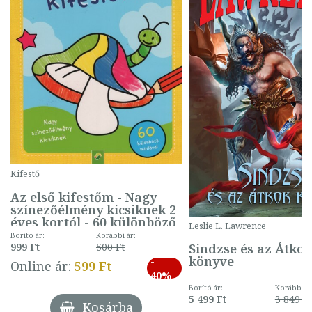
Kifestő
Az első kifestőm - Nagy
színezőélmény kicsiknek 2
éves kortól - 60 különböző
Leslie L. Lawrence
mintával (gombás)
Borító ár:
Korábbi ár:
Sindzse és az Átko
999 Ft
500 Ft
könyve
-
Online ár:
599 Ft
40%
Borító ár:
Korábbi ár
5 499 Ft
3 849 Ft
Kosárba