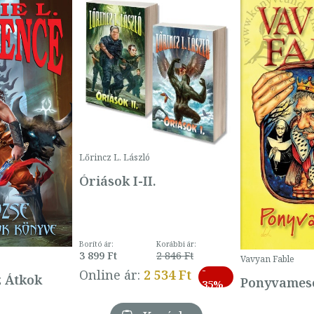
Lőrincz L. László
Óriások I-II.
Borító ár:
Korábbi ár:
3 899 Ft
2 846 Ft
Vavyan Fable
-
Online ár:
2 534 Ft
z Átkok
Ponyvamesé
35%