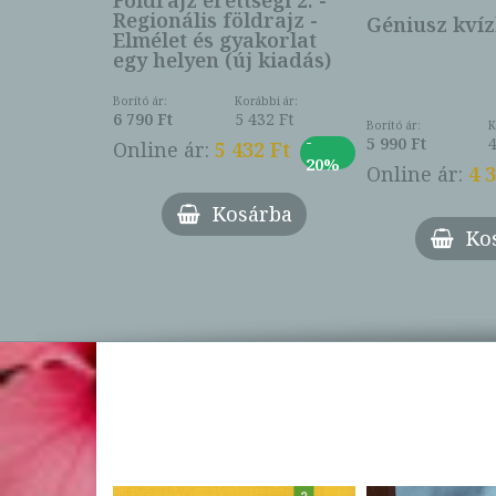
Földrajz érettségi 2. -
Regionális földrajz -
Géniusz kvíz
Elmélet és gyakorlat
egy helyen (új kiadás)
Borító ár:
Korábbi ár:
6 790 Ft
5 432 Ft
Borító ár:
K
-
5 990 Ft
4
Online ár:
5 432 Ft
20%
Online ár:
4 
Kosárba
Ko