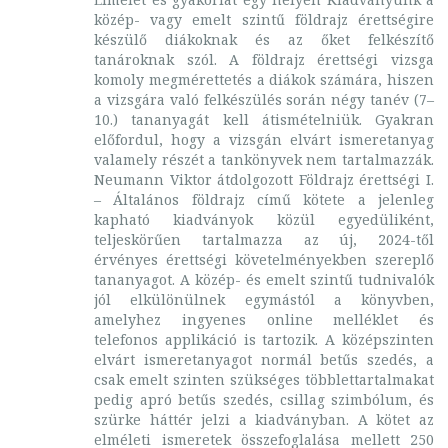
közép- vagy emelt szintű földrajz érettségire
készülő diákoknak és az őket felkészítő
tanároknak szól. A földrajz érettségi vizsga
komoly megmérettetés a diákok számára, hiszen
a vizsgára való felkészülés során négy tanév (7–
10.) tananyagát kell átismételniük. Gyakran
előfordul, hogy a vizsgán elvárt ismeretanyag
valamely részét a tankönyvek nem tartalmazzák.
Neumann Viktor átdolgozott Földrajz érettségi I.
– Általános földrajz című kötete a jelenleg
kapható kiadványok közül egyedüliként,
teljeskörűen tartalmazza az új, 2024-től
érvényes érettségi követelményekben szereplő
tananyagot. A közép- és emelt szintű tudnivalók
jól elkülönülnek egymástól a könyvben,
amelyhez ingyenes online melléklet és
telefonos applikáció is tartozik. A középszinten
elvárt ismeretanyagot normál betűs szedés, a
csak emelt szinten szükséges többlettartalmakat
pedig apró betűs szedés, csillag szimbólum, és
szürke háttér jelzi a kiadványban. A kötet az
elméleti ismeretek összefoglalása mellett 250