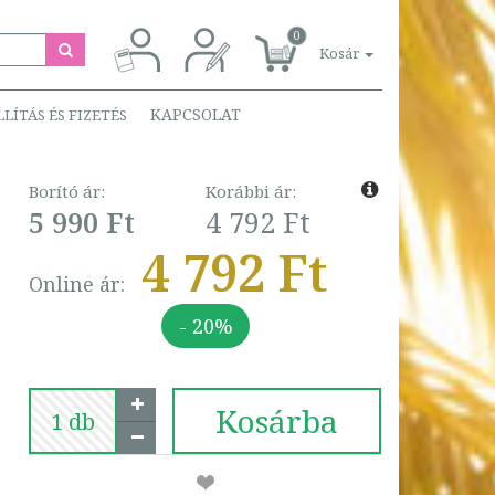
0
Kosár
KAPCSOLAT
LLÍTÁS ÉS FIZETÉS
Borító ár:
Korábbi ár:
5 990 Ft
4 792 Ft
4 792 Ft
Online ár:
- 20%
Kosárba