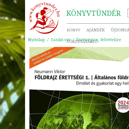
KÖNYV
TÜNDÉR
AJÁNDÉK
ÚJDONS
KÖNYV
Nyitólap
Tankönyv
Érettségire, felvételire
TÖRZSVÁSÁRLÓ