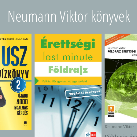
Neumann Viktor könyvek
Neumann Viktor
Földrajz ére