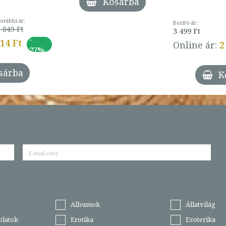
Kosárba
orábbi ár:
Borító ár:
 849 Ft
3 499 Ft
-
014 Ft
Online ár:
2
27%
sárba
K
Albumok
Állatvilág
olatok
Erotika
Ezoterika