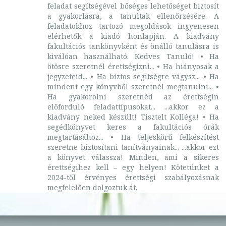
feladat segítségével bőséges lehetőséget biztosít
a gyakorlásra, a tanultak ellenőrzésére. A
feladatokhoz tartozó megoldások ingyenesen
elérhetők a kiadó honlapján. A kiadvány
fakultációs tankönyvként és önálló tanulásra is
kiválóan használható. Kedves Tanuló! • Ha
ötösre szeretnél érettségizni... • Ha hiányosak a
jegyzeteid... • Ha biztos segítségre vágysz... • Ha
mindent egy könyvből szeretnél megtanulni... •
Ha gyakorolni szeretnéd az érettségin
előforduló feladattípusokat... ...akkor ez a
kiadvány neked készült! Tisztelt Kolléga! • Ha
segédkönyvet keres a fakultációs órák
megtartásához... • Ha teljeskörű felkészítést
szeretne biztosítani tanítványainak... ...akkor ezt
a könyvet válassza! Minden, ami a sikeres
érettségihez kell – egy helyen! Kötetünket a
2024-től érvényes érettségi szabályozásnak
megfelelően dolgoztuk át.