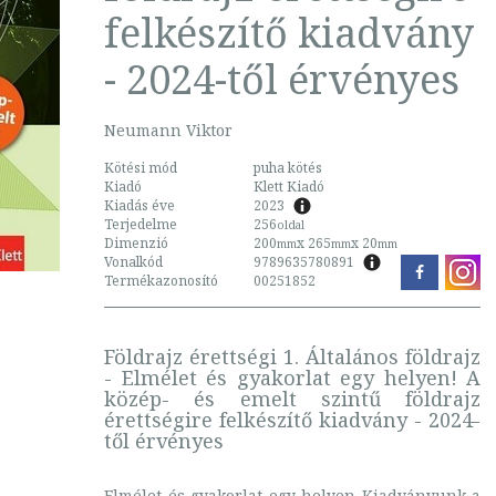
felkészítő kiadvány
- 2024-től érvényes
Neumann Viktor
Kötési mód
puha kötés
Kiadó
Klett Kiadó
Kiadás éve
2023
Terjedelme
256
oldal
Dimenzió
200
x 265
x 20
mm
mm
mm
Vonalkód
9789635780891
Termékazonosító
00251852
Földrajz érettségi 1. Általános földrajz
- Elmélet és gyakorlat egy helyen! A
közép- és emelt szintű földrajz
érettségire felkészítő kiadvány - 2024-
től érvényes
Elmélet és gyakorlat egy helyen Kiadványunk a