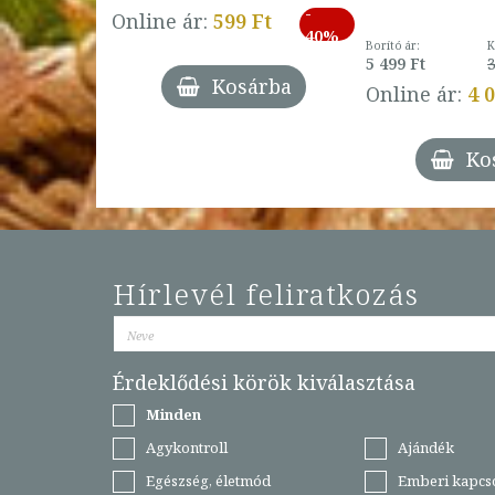
-
793 Ft
Online ár:
599 Ft
-
40%
3 Ft
Borító ár:
K
27%
5 499 Ft
3
Kosárba
Online ár:
4 
árba
Ko
Hírlevél feliratkozás
Érdeklődési körök kiválasztása
Minden
Agykontroll
Ajándék
Egészség, életmód
Emberi kapcs