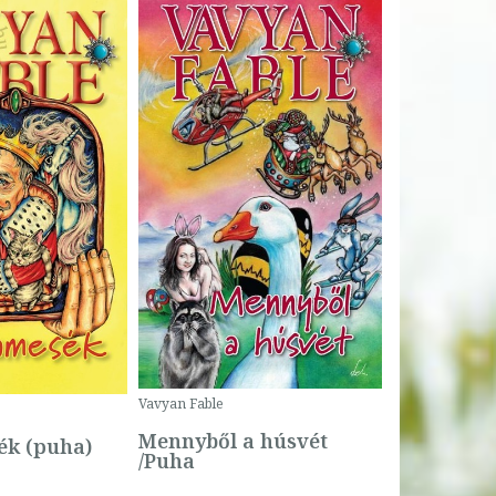
Bartos Erika
Bogyó és 
Csengetty
Borító ár:
Vavyan Fable
5 990 Ft
Online ár:
Mennyből a húsvét
k (puha)
/Puha