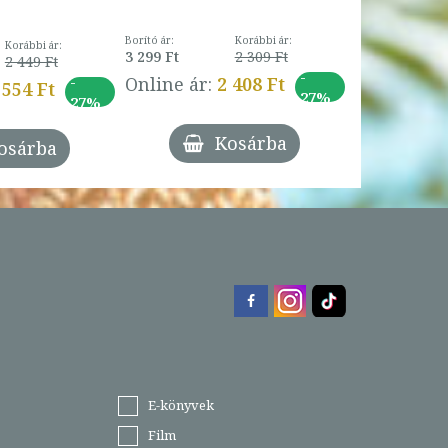
Borító ár:
Korábbi ár:
Korábbi ár:
3 299 Ft
2 309 Ft
2 449 Ft
-
-
Online ár:
2 408 Ft
 554 Ft
27%
27%
Kosárba
osárba
E-könyvek
Film