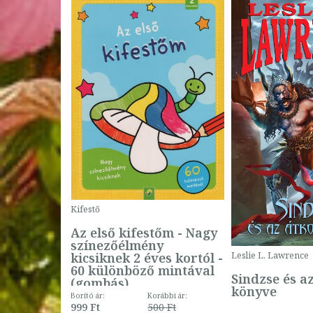
Kifestő
Az első kifestőm - Nagy
színezőélmény
 -
kicsiknek 2 éves kortól -
Leslie L. Lawrence
60 különböző mintával
Sindzse és a
(gombás)
könyve
Borító ár:
Korábbi ár:
999 Ft
500 Ft
ábbi ár: