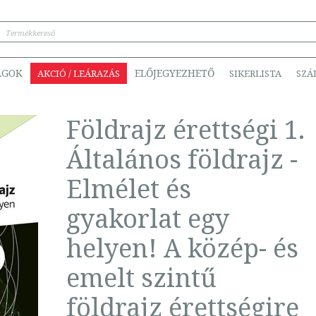
ÁGOK
ELŐJEGYEZHETŐ
AKCIÓ / LEÁRAZÁS
SIKERLISTA
SZÁ
Földrajz érettségi 1.
Általános földrajz -
Elmélet és
gyakorlat egy
helyen! A közép- és
emelt szintű
földrajz érettségire