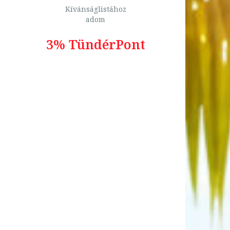
Kívánságlistához
adom
3% TündérPont