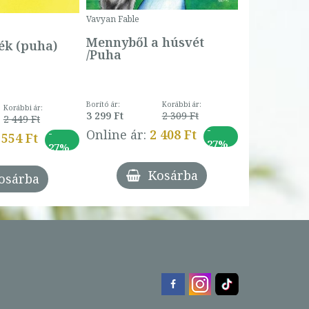
Borító ár:
Vavyan Fable
5 990 Ft
Online ár:
Mennyből a húsvét
k (puha)
/Puha
Borító ár:
Korábbi ár:
Korábbi ár:
3 299 Ft
2 309 Ft
2 449 Ft
-
-
Online ár:
2 408 Ft
 554 Ft
27%
27%
Kosárba
osárba