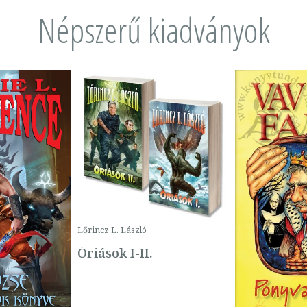
Népszerű kiadványok
Lőrincz L. László
Óriások I-II.