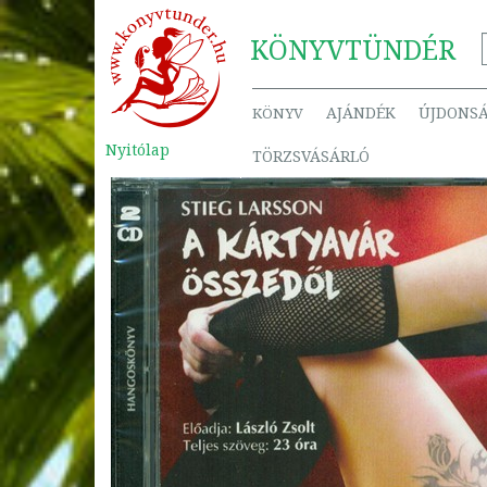
KÖNYV
TÜNDÉR
AJÁNDÉK
ÚJDONS
KÖNYV
Nyitólap
TÖRZSVÁSÁRLÓ