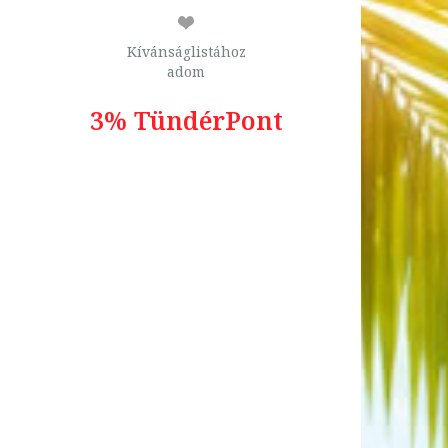
Kívánságlistához
adom
3% TündérPont