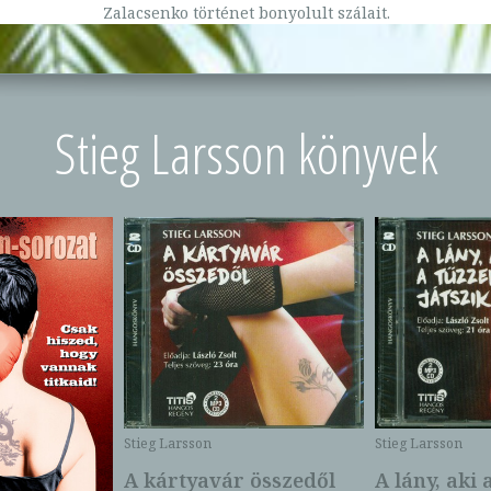
Zalacsenko történet bonyolult szálait.
Stieg Larsson könyvek
Stieg Larsson
Stieg Larsson
A kártyavár összedől
A lány, aki 