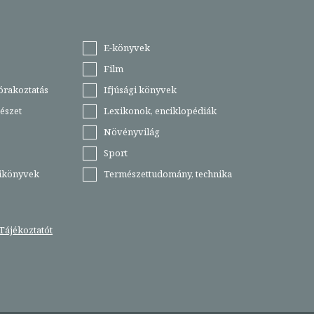
E-könyvek
Film
órakoztatás
Ifjúsági könyvek
észet
Lexikonok, enciklopédiák
Növényvilág
Sport
tikönyvek
Természettudomány, technika
Tájékoztatót