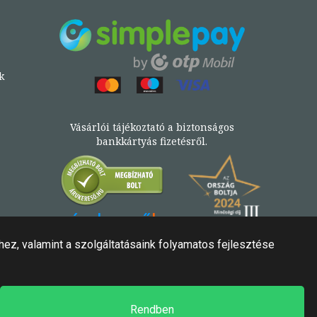
k
Vásárlói tájékoztató a biztonságos
bankkártyás fizetésről.
Könyv az Árukeresőn