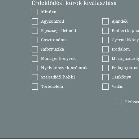
Érdeklődési körök kiválasztása
Minden
Agykontroll
Ajándék
Egészség, életmód
Emberi kapcs
Gasztronómia
Gyermekköny
Informatika
Irodalom
Manager könyvek
Mezőgazdasá
Nyelvkönyvek, szótárak
Pedagógia, ne
Szabadidő, hobbi
Tankönyv
Történelem
Vallás
Elolva