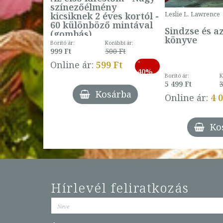
színezőélmény
 -
kicsiknek 2 éves kortól -
Leslie L. Lawrence
60 különböző mintával
Sindzse és a
(gombás)
könyve
Borító ár:
Korábbi ár:
999 Ft
500 Ft
ábbi ár:
-
793 Ft
Online ár:
599 Ft
-
40%
3 Ft
Borító ár:
K
27%
5 499 Ft
3
Kosárba
Online ár:
4 
árba
Ko
Hírlevél feliratkozás