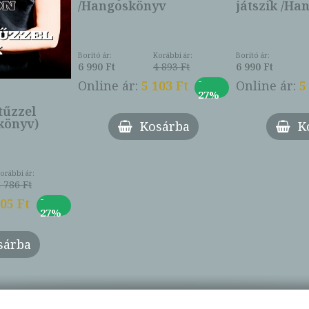
/Hangoskönyv
játszik /Ha
Borító ár:
Korábbi ár:
Borító ár:
6 990 Ft
4 893 Ft
6 990 Ft
-
Online ár:
5 103 Ft
Online ár:
5
27%
 tűzzel
bkönyv)
Kosárba
K
orábbi ár:
 786 Ft
-
905 Ft
27%
sárba