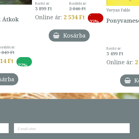
Borító ár:
Korábbi ár:
3 899 Ft
2 846 Ft
Vavyan Fable
-
Online ár:
2 534 Ft
z Átkok
Ponyvamesé
35%
Kosárba
orábbi ár:
Borító ár:
 849 Ft
3 499 Ft
-
014 Ft
Online ár:
2
27%
sárba
K