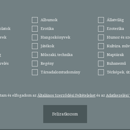
Albumok
Állatvilág
olatok
Erotika
Ezoterika
vek
Hangoskönyvek
Humor és sz
Játékok
Kultúra, műv
g
Műszaki, technika
Naptárak
velés
Regény
Ruhanemű
Társadalomtudomány
Térképek, ú
stam és elfogadom az
Általános Szerződési Feltételeket
és az
Adatkezelési 
Feliratkozom