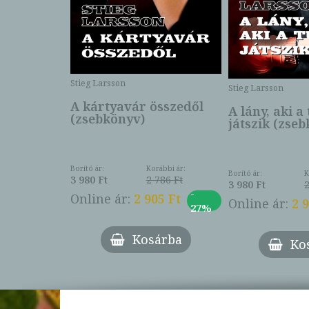
Stieg Larsson
Stieg Larsson
A kártyavár összedől
A lány, aki a
(zsebkönyv)
játszik (zse
Borító ár:
Korábbi ár:
Borító ár:
K
3 980 Ft
2 786 Ft
3 980 Ft
2
-
Online ár:
2 905 Ft
Online ár:
2 
27%
Kosárba
Ko