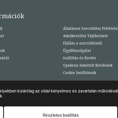
rmációk
nk
Általános Szerződési Feltétele
at
Adatkezelési Tájékoztató
Elállás a szerződéstől
tok
Ügyfélszolgálat
sárló
Szállítás és fizetés
Gyakran Ismételt Kérdések
Cookie beállítások
 jog fenntartva!
Felhasználási feltételek