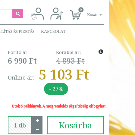
0
Kosár
KAPCSOLAT
LLÍTÁS ÉS FIZETÉS
Borító ár:
Korábbi ár:
6 990 Ft
4 893 Ft
5 103 Ft
Online ár:
- 27%
Utolsó példányok. A megrendelés rögzítéséig elfogyhat!
Kosárba