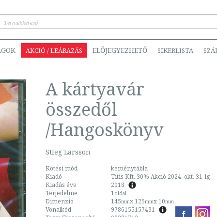
ÁGOK
ELŐJEGYEZHETŐ
AKCIÓ / LEÁRAZÁS
SIKERLISTA
SZÁ
A kártyavár
összedől
/Hangoskönyv
Stieg Larsson
Kötési mód
keménytábla
Kiadó
Titis Kft. 30% Akció 2024. okt. 31-ig
Kiadás éve
2018
Terjedelme
1
oldal
Dimenzió
145
x 125
x 10
mm
mm
mm
Vonalkód
9786155157431