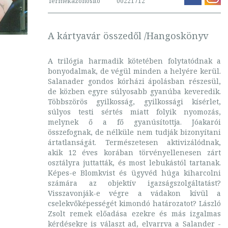
Termékazonosító
00221712
A kártyavár összedől /Hangoskönyv
A trilógia harmadik kötetében folytatódnak a
bonyodalmak, de végül minden a helyére kerül.
Salanader gondos kórházi ápolásban részesül,
de közben egyre súlyosabb gyanúba keveredik.
Többszörös gyilkosság, gyilkossági kísérlet,
súlyos testi sértés miatt folyik nyomozás,
melynek ő a fő gyanúsítottja. Jóakarói
összefognak, de nélküle nem tudják bizonyítani
ártatlanságát. Természetesen aktivizálódnak,
akik 12 éves korában törvényellenesen zárt
osztályra juttatták, és most lebukástól tartanak.
Képes-e Blomkvist és ügyvéd húga kiharcolni
számára az objektív igazságszolgáltatást?
Visszavonják-e végre a vádakon kívül a
cselekvőképességét kimondó határozatot? László
Zsolt remek előadása ezekre és más izgalmas
kérdésekre is választ ad, elvarrva a Salander -