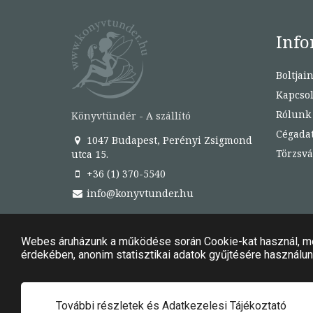
Info
Boltjai
Kapcsol
Rólunk
Könyvtündér - A szállító
Cégada
1047 Budapest, Perényi Zsigmond
Törzsvá
utca 15.
+36 (1) 370-5540
info@konyvtunder.hu
© Copyright 2020. - 2024. Könyvtündér Minden