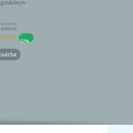
ngoskönyv
Korábbi ár:
4 893 Ft
-
 103 Ft
27%
osárba