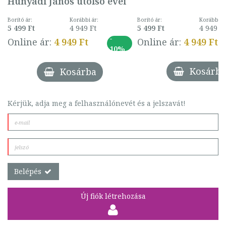
Hunyadi János utolsó évei
Borító ár:
Korábbi ár
Borító ár:
Korábbi ár:
5 499 Ft
4 949 F
5 499 Ft
4 949 Ft
-
Online ár:
4 949 Ft
Online ár:
4 949 Ft
10%
Kosárba
Kosárba
Kérjük, adja meg a felhasználónevét és a jelszavát!
Belépés
Új fiók létrehozása