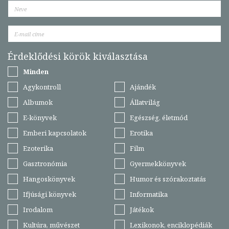
Érdeklődési körök kiválasztása
Minden
Agykontroll
Ajándék
Albumok
Állatvilág
E-könyvek
Egészség, életmód
Emberi kapcsolatok
Erotika
Ezoterika
Film
Gasztronómia
Gyermekkönyvek
Hangoskönyvek
Humor és szórakoztatás
Ifjúsági könyvek
Informatika
Irodalom
Játékok
Kultúra, művészet
Lexikonok, enciklopédiák