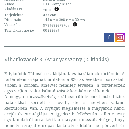
Kiadó
Lazi Könyvkiadó
Kiadás éve
2018
Terjedelme
435
oldal
Dimenzió
145
x 208
x 30
mm
mm
mm
Vonalkód
9789632673707
Termékazonosító
00222659
Viharlovasok 3. /Aranyasszony (2. kiadás)
Folytatódik Táltosfia családjának és barátainak története. A
történelem órájának mutatója a 930-as években poroszkál,
abban a korban, amelyet némileg tévesen! a történészek
egyszerűen csak a kalandozások koraként említenek.
A magyar törzsszövetség szállásterülete most már biztos
határokkal kerített és óvott, de a mélyben valami
készülőben van. A Nyugat megismerte a magyarok harci
erejét és stratégiáját, s igyekszik felkészülni ellene. Míg
egyik oldalról arra kérik a magyar törzsszövetséget, hogy
némely nyugat-európai kiskirály oldalán jó pénzért és