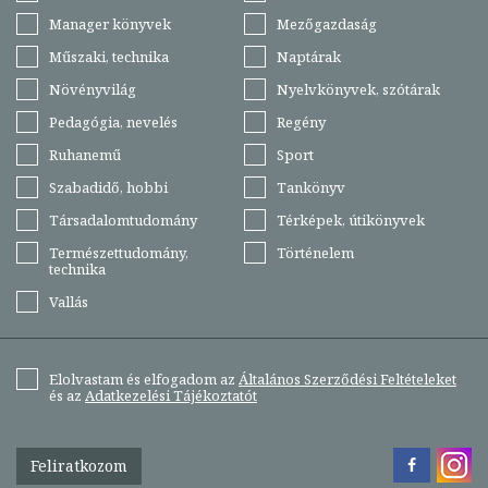
Manager könyvek
Mezőgazdaság
Műszaki, technika
Naptárak
Növényvilág
Nyelvkönyvek, szótárak
Pedagógia, nevelés
Regény
Ruhanemű
Sport
Szabadidő, hobbi
Tankönyv
Társadalomtudomány
Térképek, útikönyvek
Természettudomány,
Történelem
technika
Vallás
Elolvastam és elfogadom az
Általános Szerződési Feltételeket
és az
Adatkezelési Tájékoztatót
Feliratkozom