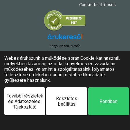
Cookie beállítások
Könyv az Árukeresőn
© Copyright 2020. - 2024. Könyvtündér
Minden jog fenntartva!
Felhasználási feltételek