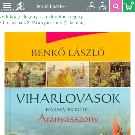
0
Benkő László -
Nyitólap
Regény
Történelmi regény
Viharlovasok 3.
Viharlovasok 3. /Aranyasszony (2. kiadás)
/Aranyasszony (2.
kiadás) |
9789632673707