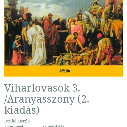
Viharlovasok 3.
/Aranyasszony (2.
kiadás)
Benkő László
Kötési mód
keménytábla