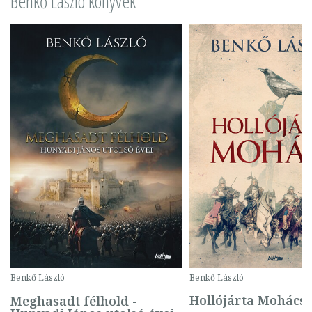
Benkő László könyvek
Benkő László
Benkő László
Hollójárta Mohács
Meghasadt félhold -