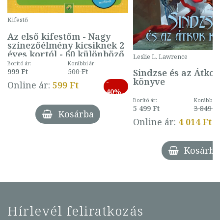
Kifestő
Az első kifestőm - Nagy
színezőélmény kicsiknek 2
éves kortól - 60 különböző
Leslie L. Lawrence
mintával (gombás)
Borító ár:
Korábbi ár:
Sindzse és az Átko
999 Ft
500 Ft
könyve
-
Online ár:
599 Ft
40%
Borító ár:
Korábbi ár
5 499 Ft
3 849 Ft
Kosárba
Online ár:
4 014 Ft
Kosárba
Hírlevél feliratkozás