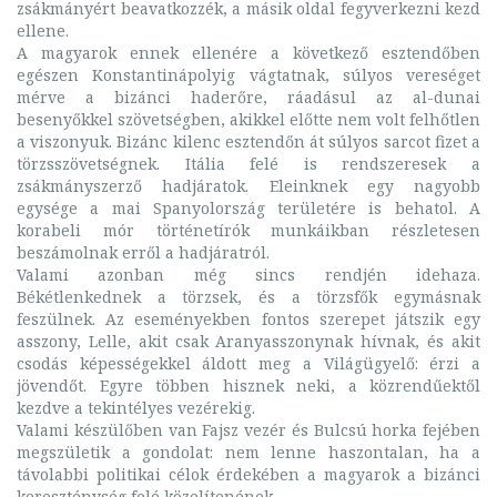
zsákmányért beavatkozzék, a másik oldal fegyverkezni kezd
ellene.
A magyarok ennek ellenére a következő esztendőben
egészen Konstantinápolyig vágtatnak, súlyos vereséget
mérve a bizánci haderőre, ráadásul az al-dunai
besenyőkkel szövetségben, akikkel előtte nem volt felhőtlen
a viszonyuk. Bizánc kilenc esztendőn át súlyos sarcot fizet a
törzsszövetségnek. Itália felé is rendszeresek a
zsákmányszerző hadjáratok. Eleinknek egy nagyobb
egysége a mai Spanyolország területére is behatol. A
korabeli mór történetírók munkáikban részletesen
beszámolnak erről a hadjáratról.
Valami azonban még sincs rendjén idehaza.
Békétlenkednek a törzsek, és a törzsfők egymásnak
feszülnek. Az eseményekben fontos szerepet játszik egy
asszony, Lelle, akit csak Aranyasszonynak hívnak, és akit
csodás képességekkel áldott meg a Világügyelő: érzi a
jövendőt. Egyre többen hisznek neki, a közrendűektől
kezdve a tekintélyes vezérekig.
Valami készülőben van Fajsz vezér és Bulcsú horka fejében
megszületik a gondolat: nem lenne haszontalan, ha a
távolabbi politikai célok érdekében a magyarok a bizánci
kereszténység felé közelítenének.