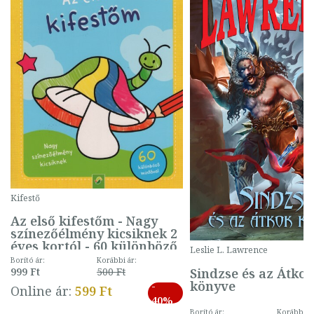
Kifestő
Az első kifestőm - Nagy
színezőélmény kicsiknek 2
éves kortól - 60 különböző
Leslie L. Lawrence
mintával (gombás)
Borító ár:
Korábbi ár:
Sindzse és az Átko
999 Ft
500 Ft
könyve
-
Online ár:
599 Ft
40%
Borító ár:
Korábbi ár