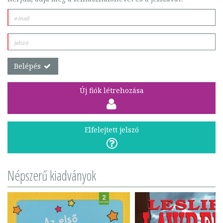
Belépés
Új fiók létrehozása
Elfelejtett jelszó
Népszerű kiadványok