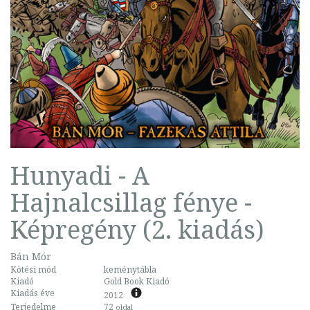
Hunyadi - A
Hajnalcsillag fénye -
Képregény (2. kiadás)
Bán Mór
Kötési mód
keménytábla
Kiadó
Gold Book Kiadó
Kiadás éve
2012
Terjedelme
72
oldal