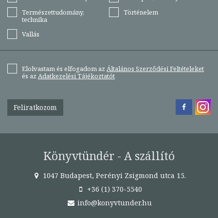
Természettudomány,
Történelem
technika
Vallás
Elolvastam és elfogadom az
Általános Szerződési Feltételeket
és az
Adatkezelési Tájékoztatót
Feliratkozom
Könyvtündér - A szállító
1047 Budapest, Perényi Zsigmond utca 15.
+36 (1) 370-5540
info@konyvtunder.hu