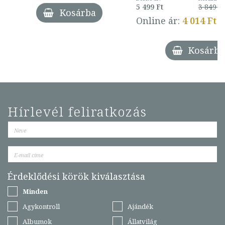
5 499 Ft
3 849 Ft
Kosárba
Online ár:
4 014 Ft
Kosárba
Hírlevél feliratkozás
Érdeklődési körök kiválasztása
Minden
Agykontroll
Ajándék
Albumok
Állatvilág