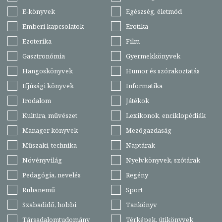
E-könyvek
Egészség, életmód
Emberi kapcsolatok
Erotika
Ezoterika
Film
Gasztronómia
Gyermekkönyvek
Hangoskönyvek
Humor és szórakoztatás
Ifjúsági könyvek
Informatika
Irodalom
Játékok
Kultúra, művészet
Lexikonok, enciklopédiák
Manager könyvek
Mezőgazdaság
Műszaki, technika
Naptárak
Növényvilág
Nyelvkönyvek, szótárak
Pedagógia, nevelés
Regény
Ruhanemű
Sport
Szabadidő, hobbi
Tankönyv
Társadalomtudomány
Térképek, útikönyvek