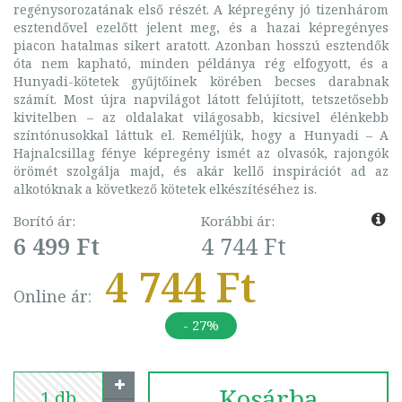
regénysorozatának első részét. A képregény jó tizenhárom
esztendővel ezelőtt jelent meg, és a hazai képregényes
piacon hatalmas sikert aratott. Azonban hosszú esztendők
óta nem kapható, minden példánya rég elfogyott, és a
Hunyadi-kötetek gyűjtőinek körében becses darabnak
számít. Most újra napvilágot látott felújított, tetszetősebb
kivitelben – az oldalakat világosabb, kicsivel élénkebb
színtónusokkal láttuk el. Reméljük, hogy a Hunyadi – A
Hajnalcsillag fénye képregény ismét az olvasók, rajongók
örömét szolgálja majd, és akár kellő inspirációt ad az
alkotóknak a következő kötetek elkészítéséhez is.
Borító ár:
Korábbi ár:
6 499 Ft
4 744 Ft
4 744 Ft
Online ár:
- 27%
Kosárba