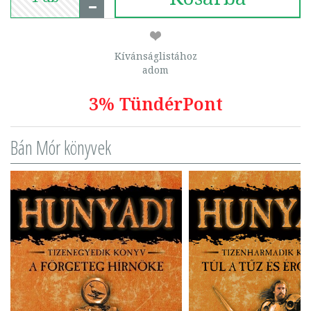
Kívánságlistához
adom
3% TündérPont
Bán Mór könyvek