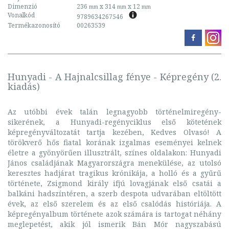
Dimenzió
236
x 314
x 12
mm
mm
mm
Vonalkód
9789634267546
Termékazonosító
00263539
Hunyadi - A Hajnalcsillag fénye - Képregény (2.
kiadás)
Az utóbbi évek talán legnagyobb történelmiregény-
sikerének, a Hunyadi-regényciklus első kötetének
képregényváltozatát tartja kezében, Kedves Olvasó! A
törökverő hős fiatal korának izgalmas eseményei kelnek
életre a gyönyörűen illusztrált, színes oldalakon: Hunyadi
János családjának Magyarországra menekülése, az utolsó
keresztes hadjárat tragikus krónikája, a holló és a gyűrű
története, Zsigmond király ifjú lovagjának első csatái a
balkáni hadszíntéren, a szerb despota udvarában eltöltött
évek, az első szerelem és az első csalódás históriája. A
képregényalbum története azok számára is tartogat néhány
meglepetést, akik jól ismerik Bán Mór nagyszabású