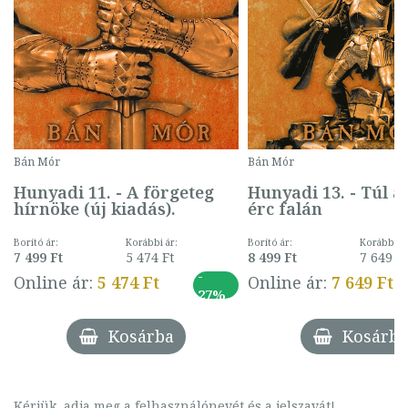
Bán Mór
Bán Mór
Hunyadi 11. - A förgeteg
Hunyadi 13. - Túl a 
hírnöke (új kiadás).
érc falán
s
Borító ár:
Korábbi ár:
Borító ár:
Korábbi ár
7 499 Ft
5 474 Ft
8 499 Ft
7 649 F
-
Online ár:
5 474 Ft
Online ár:
7 649 Ft
27%
Kosárba
Kosárba
Kérjük, adja meg a felhasználónevét és a jelszavát!