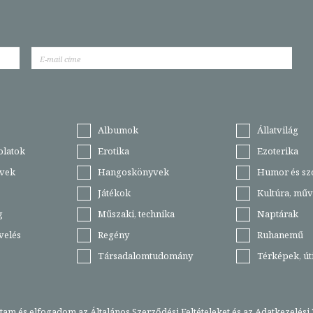
Albumok
Állatvilág
olatok
Erotika
Ezoterika
vek
Hangoskönyvek
Humor és sz
Játékok
Kultúra, műv
g
Műszaki, technika
Naptárak
velés
Regény
Ruhanemű
Társadalomtudomány
Térképek, ú
stam és elfogadom az
Általános Szerződési Feltételeket
és az
Adatkezelési 