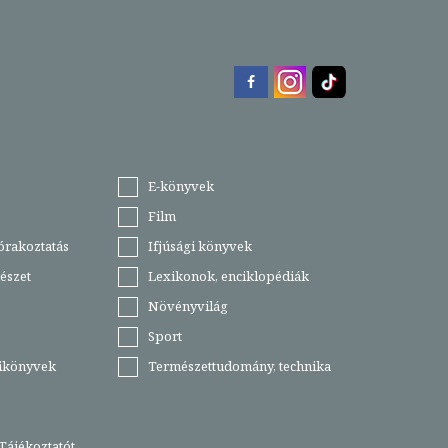
E-könyvek
Film
órakoztatás
Ifjúsági könyvek
észet
Lexikonok, enciklopédiák
Növényvilág
Sport
tikönyvek
Természettudomány, technika
Tájékoztatót