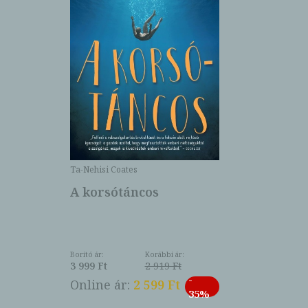
Ta-Nehisi Coates
A korsótáncos
Borító ár:
Korábbi ár:
3 999 Ft
2 919 Ft
-
Online ár:
2 599 Ft
35%