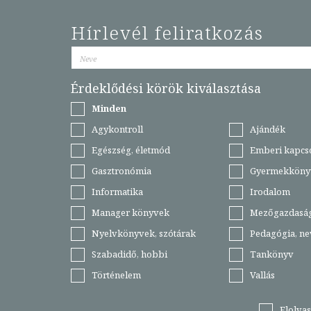
Hírlevél feliratkozás
Érdeklődési körök kiválasztása
Minden
Agykontroll
Ajándék
Egészség, életmód
Emberi kapcs
Gasztronómia
Gyermekköny
Informatika
Irodalom
Manager könyvek
Mezőgazdasá
Nyelvkönyvek, szótárak
Pedagógia, ne
Szabadidő, hobbi
Tankönyv
Történelem
Vallás
Elolva