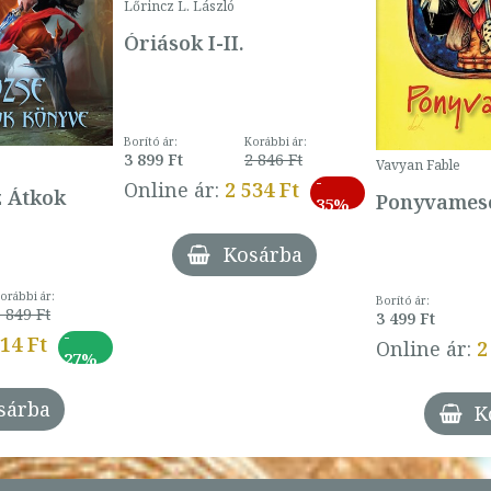
Lőrincz L. László
Óriások I-II.
Borító ár:
Korábbi ár:
3 899 Ft
2 846 Ft
Vavyan Fable
-
Online ár:
2 534 Ft
z Átkok
Ponyvamesé
35%
Kosárba
orábbi ár:
Borító ár:
 849 Ft
3 499 Ft
-
014 Ft
Online ár:
2
27%
sárba
K