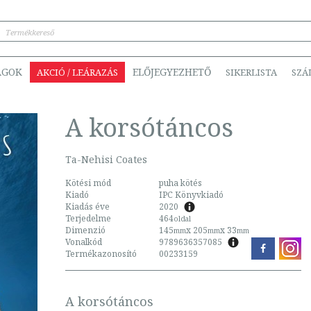
ÁGOK
ELŐJEGYEZHETŐ
AKCIÓ / LEÁRAZÁS
SIKERLISTA
SZÁ
A korsótáncos
Ta-Nehisi Coates
Kötési mód
puha kötés
Kiadó
IPC Könyvkiadó
Kiadás éve
2020
Terjedelme
464
oldal
Dimenzió
145
x 205
x 33
mm
mm
mm
Vonalkód
9789636357085
Termékazonosító
00233159
A korsótáncos