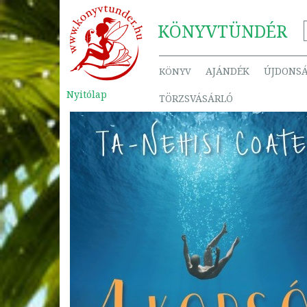
KÖNYV
TÜNDÉR
AJÁNDÉK
ÚJDONS
KÖNYV
Nyitólap
TÖRZSVÁSÁRLÓ