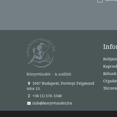
Info
Boltjai
Kapcsol
Rólunk
Könyvtündér - A szállító
Cégada
1047 Budapest, Perényi Zsigmond
Törzsvá
utca 15.
+36 (1) 370-5540
info@konyvtunder.hu