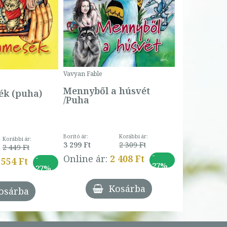
Bartos Erika
Bogyó és 
Csengetty
Borító ár:
Vavyan Fable
5 990 Ft
Online ár:
Mennyből a húsvét
k (puha)
/Puha
Borító ár:
Korábbi ár:
Korábbi ár:
3 299 Ft
2 309 Ft
2 449 Ft
-
-
Online ár:
2 408 Ft
 554 Ft
27%
27%
Kosárba
osárba