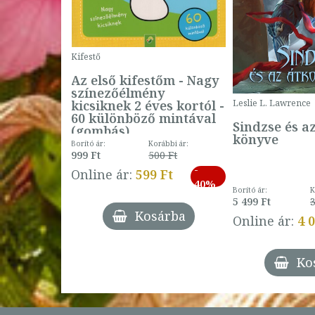
Kifestő
Az első kifestőm - Nagy
színezőélmény
 -
kicsiknek 2 éves kortól -
Leslie L. Lawrence
60 különböző mintával
Sindzse és a
(gombás)
könyve
Borító ár:
Korábbi ár:
999 Ft
500 Ft
ábbi ár:
-
793 Ft
Online ár:
599 Ft
-
40%
3 Ft
Borító ár:
K
27%
5 499 Ft
3
Kosárba
Online ár:
4 
árba
Ko