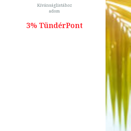
Kívánságlistához
adom
3% TündérPont