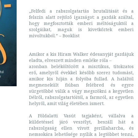
„Felfedi a rabszolgatartás brutalitását és a
felszín alatt rejtőző igazságot: a gazdák azáltal,
hogy megfosztották emberi méltóságuktól a
szolgáikat, maguk is kivetkőztek emberi
mivoltukból.” – Booklist
Amikor a kis Hiram Walker édesanyját gazdájuk
eladta, elveszett minden emléke róla –
azonban beléköltözött a misztikus, titokzatos
erő, amelyről évekkel később szerez tudomást,
amikor kis híján a folyóba fullad. A haláltól
megmenekült fiúban felébred és egyre
sürgetőbbé válik a vágy megszökni a kegyetlen
Délről, rabszolgatartóitól, a farmról, az egyetlen
helyről, amit világ életében ismert.
A Földalatti Vasút tagjaként, vállalva a
küldetéssel járó veszélyt, beszáll hát a
rabszolgaság ellen vívott gerillaharcba, és
nemsokára lehetősége nyílik a legtöbbet tenni,