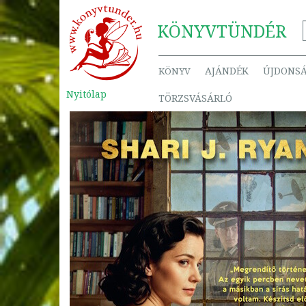
KÖNYV
TÜNDÉR
AJÁNDÉK
ÚJDONS
KÖNYV
Nyitólap
TÖRZSVÁSÁRLÓ