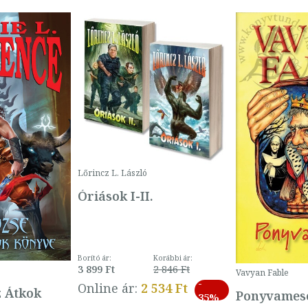
Lőrincz L. László
Óriások I-II.
Borító ár:
Korábbi ár:
3 899 Ft
2 846 Ft
Vavyan Fable
-
Online ár:
2 534 Ft
z Átkok
Ponyvamesé
35%