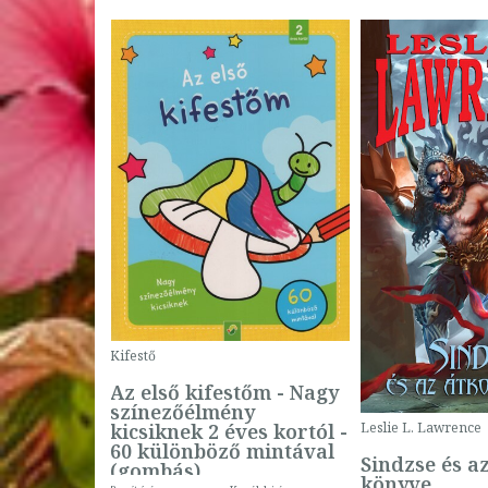
Kifestő
Az első kifestőm - Nagy
színezőélmény
 -
kicsiknek 2 éves kortól -
Leslie L. Lawrence
60 különböző mintával
Sindzse és a
(gombás)
könyve