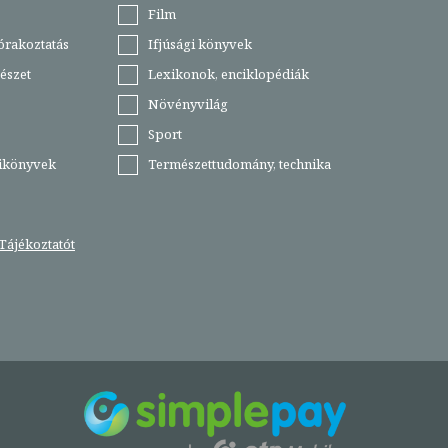
Film
órakoztatás
Ifjúsági könyvek
észet
Lexikonok, enciklopédiák
Növényvilág
Sport
tikönyvek
Természettudomány, technika
Tájékoztatót