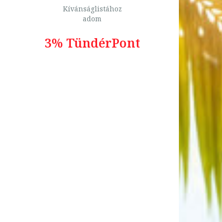
Kívánságlistához
adom
3% TündérPont