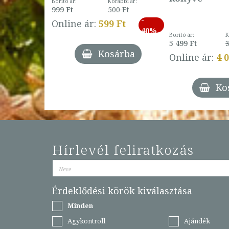
Borító ár:
Korábbi ár:
999 Ft
500 Ft
ábbi ár:
-
793 Ft
Online ár:
599 Ft
-
40%
3 Ft
Borító ár:
K
27%
5 499 Ft
3
Kosárba
Online ár:
4 
árba
Ko
Hírlevél feliratkozás
Érdeklődési körök kiválasztása
Minden
Agykontroll
Ajándék