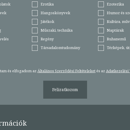
olatok
Erotika
Ezoterika
vek
Hangoskönyvek
Humor és sz
Játékok
Kultúra, műv
g
Műszaki, technika
Naptárak
velés
Regény
Ruhanemű
Társadalomtudomány
Térképek, ú
stam és elfogadom az
Általános Szerződési Feltételeket
és az
Adatkezelési 
Feliratkozom
rmációk