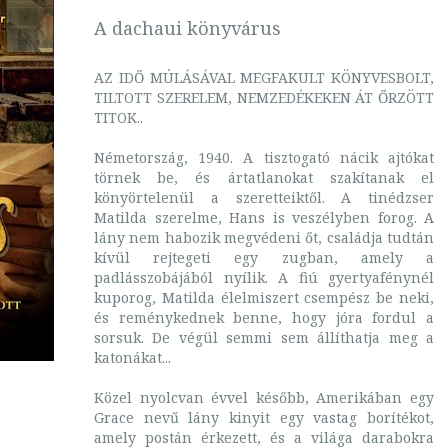
A dachaui könyvárus
AZ IDŐ MÚLÁSÁVAL MEGFAKULT KÖNYVESBOLT,
TILTOTT SZERELEM, NEMZEDÉKEKEN ÁT ŐRZÖTT
TITOK..
Németország, 1940. A tisztogató nácik ajtókat
törnek be, és ártatlanokat szakítanak el
könyörtelenül a szeretteiktől. A tinédzser
Matilda szerelme, Hans is veszélyben forog. A
lány nem habozik megvédeni őt, családja tudtán
kívül rejtegeti egy zugban, amely a
padlásszobájából nyílik. A fiú gyertyafénynél
kuporog, Matilda élelmiszert csempész be neki,
és reménykednek benne, hogy jóra fordul a
sorsuk. De végül semmi sem állíthatja meg a
katonákat...
Közel nyolcvan évvel később, Amerikában egy
Grace nevű lány kinyit egy vastag borítékot,
amely postán érkezett, és a világa darabokra