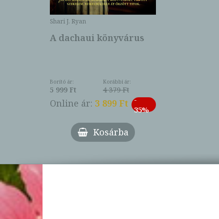
Shari J. Ryan
A dachaui könyvárus
Borító ár:
Korábbi ár:
5 999 Ft
4 379 Ft
-
Online ár:
3 899 Ft
35%
Kosárba