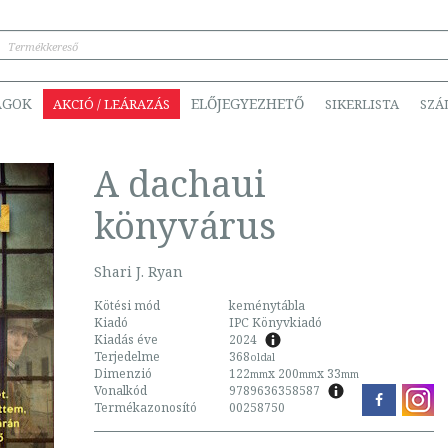
ÁGOK
ELŐJEGYEZHETŐ
AKCIÓ / LEÁRAZÁS
SIKERLISTA
SZÁ
A dachaui
könyvárus
Shari J. Ryan
Kötési mód
keménytábla
Kiadó
IPC Könyvkiadó
Kiadás éve
2024
Terjedelme
368
oldal
Dimenzió
122
x 200
x 33
mm
mm
mm
Vonalkód
9789636358587
Termékazonosító
00258750