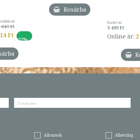
Kosárba
orábbi ár:
Borító ár:
 849 Ft
3 499 Ft
-
014 Ft
Online ár:
2
27%
sárba
K
Albumok
Állatvilág