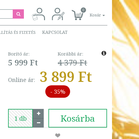
0
Kosár
KAPCSOLAT
LLÍTÁS ÉS FIZETÉS
Borító ár:
Korábbi ár:
5 999 Ft
4 379 Ft
3 899 Ft
Online ár:
- 35%
Kosárba