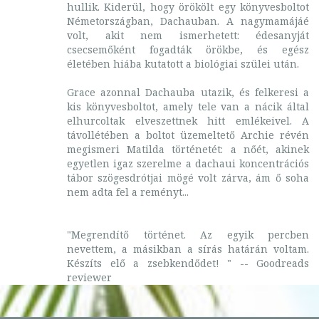
hullik. Kiderül, hogy örökölt egy könyvesboltot
Németországban, Dachauban. A nagymamájáé
volt, akit nem ismerhetett: édesanyját
csecsemőként fogadták örökbe, és egész
életében hiába kutatott a biológiai szülei után.
Grace azonnal Dachauba utazik, és felkeresi a
kis könyvesboltot, amely tele van a nácik által
elhurcoltak elveszettnek hitt emlékeivel. A
távollétében a boltot üzemeltető Archie révén
megismeri Matilda történetét: a nőét, akinek
egyetlen igaz szerelme a dachaui koncentrációs
tábor szögesdrótjai mögé volt zárva, ám ő soha
nem adta fel a reményt...
"Megrendítő történet. Az egyik percben
nevettem, a másikban a sírás határán voltam.
Készíts elő a zsebkendődet! " -- Goodreads
reviewer