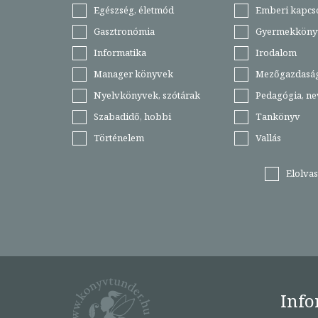
Egészség, életmód
Emberi kapcs
Gasztronómia
Gyermekköny
Informatika
Irodalom
Manager könyvek
Mezőgazdasá
Nyelvkönyvek, szótárak
Pedagógia, ne
Szabadidő, hobbi
Tankönyv
Történelem
Vallás
Elolva
Info