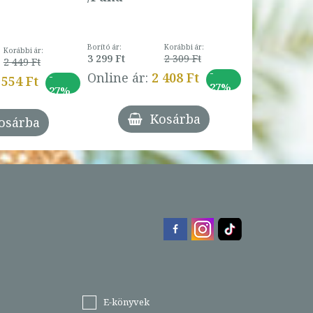
Borító ár:
Korábbi ár:
Korábbi ár:
3 299 Ft
2 309 Ft
2 449 Ft
-
-
Online ár:
2 408 Ft
 554 Ft
27%
27%
Kosárba
osárba
E-könyvek