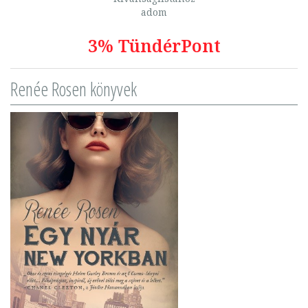
adom
3% TündérPont
Renée Rosen könyvek