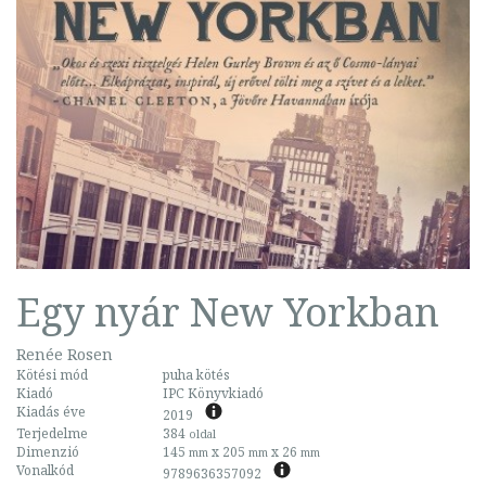
Egy nyár New Yorkban
Renée Rosen
Kötési mód
puha kötés
Kiadó
IPC Könyvkiadó
Kiadás éve
2019
Terjedelme
384
oldal
Dimenzió
145
x 205
x 26
mm
mm
mm
Vonalkód
9789636357092