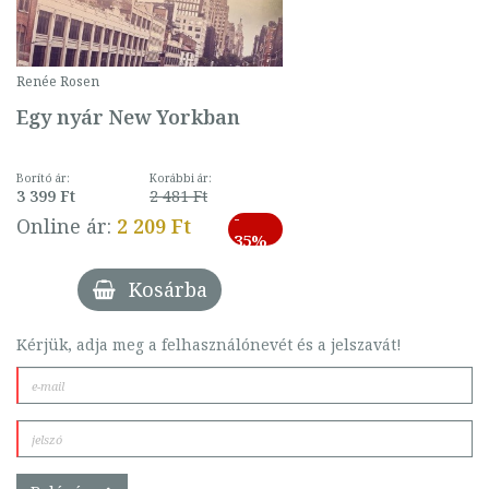
Renée Rosen
Egy nyár New Yorkban
Borító ár:
Korábbi ár:
3 399 Ft
2 481 Ft
-
Online ár:
2 209 Ft
35%
Kosárba
Kérjük, adja meg a felhasználónevét és a jelszavát!