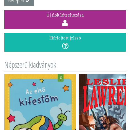
Belépés
Új fiók létrehozása
Elfelejtett jelszó
Népszerű kiadványok