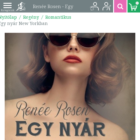
0
Renée Rosen - Egy
Nyitólap
Regény
Romantikus
nyár New Yorkban |
Egy nyár New Yorkban
9789636357092