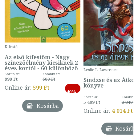
Kifestő
Az első kifestőm - Nagy
színezőélmény kicsiknek 2
éves kortól - 60 különböző
Leslie L. Lawrence
mintával (gombás)
Borító ár:
Korábbi ár:
Sindzse és az Átko
999 Ft
500 Ft
könyve
-
Online ár:
599 Ft
40%
Borító ár:
Korábbi ár
5 499 Ft
3 849 Ft
Kosárba
Online ár:
4 014 Ft
Kosárba