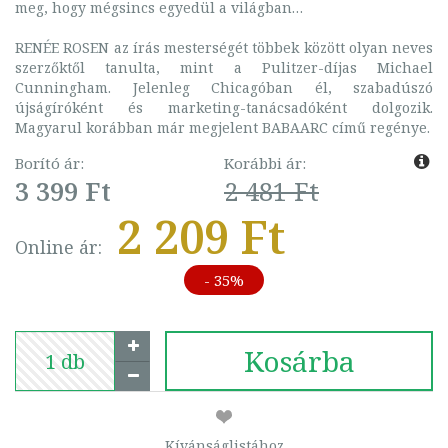
meg, hogy mégsincs egyedül a világban…
RENÉE ROSEN az írás mesterségét többek között olyan neves
szerzőktől tanulta, mint a Pulitzer-díjas Michael
Cunningham. Jelenleg Chicagóban él, szabadúszó
újságíróként és marketing-tanácsadóként dolgozik.
Magyarul korábban már megjelent BABAARC című regénye.
Borító ár:
Korábbi ár:
3 399 Ft
2 481 Ft
2 209 Ft
Online ár:
- 35%
Kosárba
Kívánságlistához