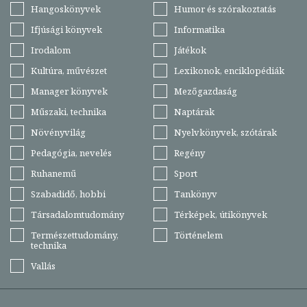
Hangoskönyvek
Humor és szórakoztatás
Ifjúsági könyvek
Informatika
Irodalom
Játékok
Kultúra, művészet
Lexikonok, enciklopédiák
Manager könyvek
Mezőgazdaság
Műszaki, technika
Naptárak
Növényvilág
Nyelvkönyvek, szótárak
Pedagógia, nevelés
Regény
Ruhanemű
Sport
Szabadidő, hobbi
Tankönyv
Társadalomtudomány
Térképek, útikönyvek
Természettudomány,
Történelem
technika
Vallás