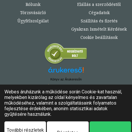
Rólunk
Elállás a szerződéstől
Törzsvásárló
Cégadatok
Ügyfélszolgálat
Szállítás és fizetés
Gyakran Ismételt Kérdések
Cookie beállítások
Könyv az Árukeresőn
© Copyright 2020. - 2024. Könyvtündér
Minden jog fenntartva!