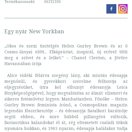
Termékazonosító
00231330
Egy nyár New Yorkban
„Okos és szexi tisztelgés Helen Gurley Brown és az ő
Cosmo-lányai előtt... Elkápráztat, inspirál, új erővel tölti
meg a szívet és a lelket.” – Chanel Cleeton, a Jövőre
Havannában írója
Alice vidéki félárva szegény lány, aki miután édesapja
megnősül, és gyerekkori szerelme felbontja az
eljegyzésüket, útra kel elhunyt édesanyja Leica
fényképezőgépével, hogy megvalósítsa az álmát: elismert és
sikeres fotóművész legyen Manhattanben. Főnöke – Helen
Gurley Brown feminista írónő, a Cosmopolitan magazin
legendás főszerkesztője – és édesanyja fiatalkori barátnője
segíti ebben, és mire bábból pillangóvá változik,
fantasztikus kalandokat él át, rég eltemetett családi titkok
nyomára bukkan, és 1965 nyarán, édesapja halálakor tudja