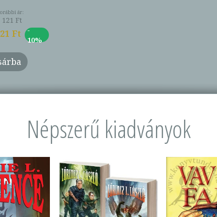
orábbi ár:
 121 Ft
-
21 Ft
10%
sárba
Népszerű kiadványok