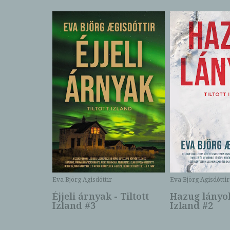
Eva Björg Agisdóttir
Eva Björg Agisdóttir
Éjjeli árnyak - Tiltott
Hazug lányok 
Izland #3
Izland #2