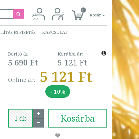
0
Kosár
KAPCSOLAT
LLÍTÁS ÉS FIZETÉS
Borító ár:
Korábbi ár:
5 690 Ft
5 121 Ft
5 121 Ft
Online ár:
- 10%
Kosárba