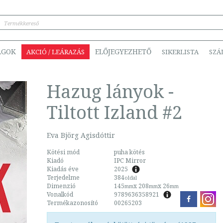
ÁGOK
ELŐJEGYEZHETŐ
AKCIÓ / LEÁRAZÁS
SIKERLISTA
SZÁ
Hazug lányok -
Tiltott Izland #2
Eva Björg Agisdóttir
Kötési mód
puha kötés
Kiadó
IPC Mirror
Kiadás éve
2025
Terjedelme
384
oldal
Dimenzió
145
x 208
x 26
mm
mm
mm
Vonalkód
9789636358921
Termékazonosító
00265203