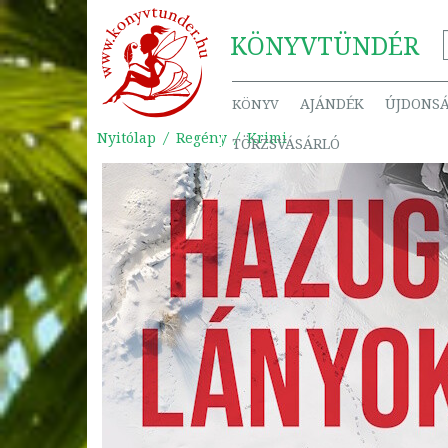
KÖNYV
TÜNDÉR
AJÁNDÉK
ÚJDONS
KÖNYV
Nyitólap
Regény
Krimi
TÖRZSVÁSÁRLÓ