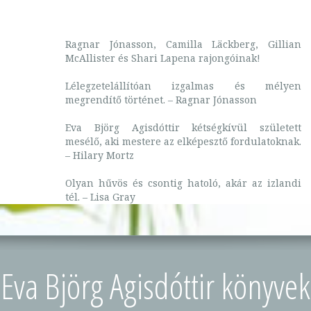
Ragnar Jónasson, Camilla Läckberg, Gillian
McAllister és Shari Lapena rajongóinak!
Lélegzetelállítóan izgalmas és mélyen
megrendítő történet. – Ragnar Jónasson
Eva Björg Agisdóttir kétségkívül született
mesélő, aki mestere az elképesztő fordulatoknak.
– Hilary Mortz
Olyan hűvös és csontig hatoló, akár az izlandi
tél. – Lisa Gray
Eva Björg Agisdóttir könyvek