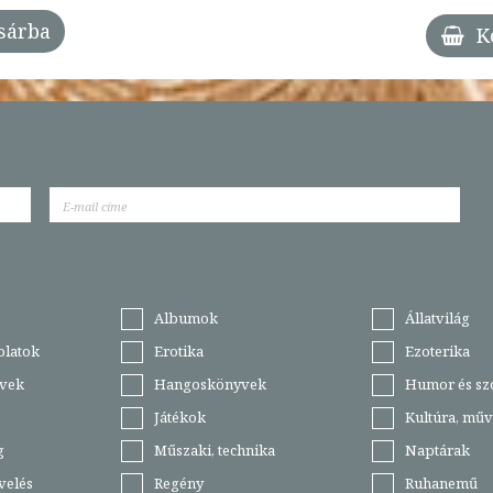
sárba
K
Albumok
Állatvilág
olatok
Erotika
Ezoterika
vek
Hangoskönyvek
Humor és sz
Játékok
Kultúra, műv
g
Műszaki, technika
Naptárak
velés
Regény
Ruhanemű