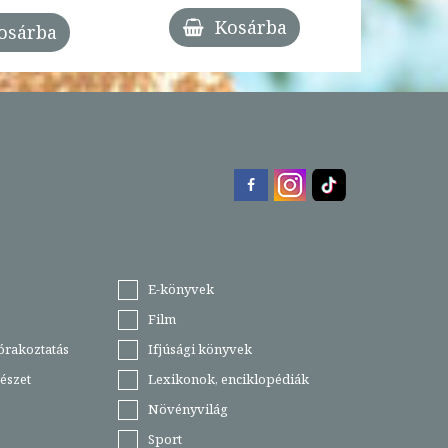
Kosárba
osárba
E-könyvek
Film
órakoztatás
Ifjúsági könyvek
észet
Lexikonok, enciklopédiák
Növényvilág
Sport