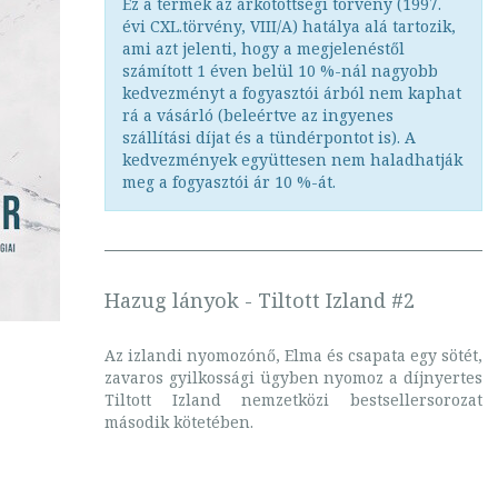
Ez a termék az árkötöttségi törvény (1997.
évi CXL.törvény, VIII/A) hatálya alá tartozik,
ami azt jelenti, hogy a megjelenéstől
számított 1 éven belül 10 %-nál nagyobb
kedvezményt a fogyasztói árból nem kaphat
rá a vásárló (beleértve az ingyenes
szállítási díjat és a tündérpontot is). A
kedvezmények együttesen nem haladhatják
meg a fogyasztói ár 10 %-át.
Hazug lányok - Tiltott Izland #2
Az izlandi nyomozónő, Elma és csapata egy sötét,
zavaros gyilkossági ügyben nyomoz a díjnyertes
Tiltott Izland nemzetközi bestsellersorozat
második kötetében.