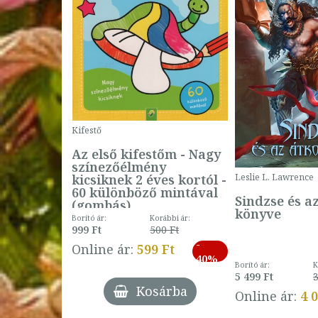
Kifestő
Az első kifestőm - Nagy
színezőélmény
 -
kicsiknek 2 éves kortól -
Leslie L. Lawrence
60 különböző mintával
Sindzse és a
(gombás)
könyve
Borító ár:
Korábbi ár:
999 Ft
500 Ft
ábbi ár:
-
793 Ft
Online ár:
599 Ft
-
40%
3 Ft
Borító ár:
K
27%
5 499 Ft
3
Kosárba
Online ár:
4 
árba