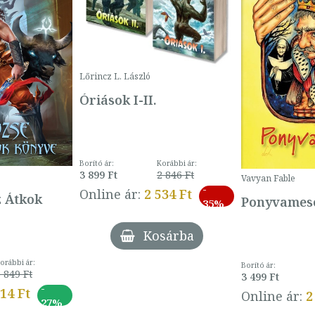
Lőrincz L. László
Óriások I-II.
Borító ár:
Korábbi ár:
3 899 Ft
2 846 Ft
Vavyan Fable
-
Online ár:
2 534 Ft
z Átkok
Ponyvamesé
35%
Kosárba
orábbi ár:
Borító ár:
 849 Ft
3 499 Ft
-
014 Ft
Online ár:
2
27%