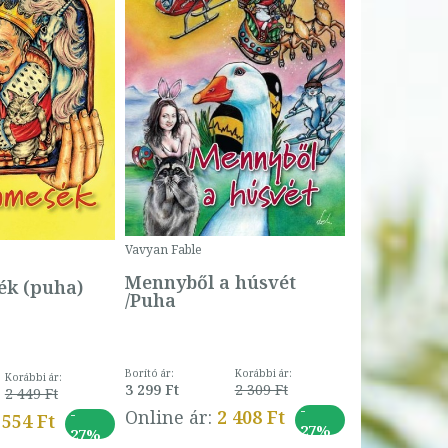
Bartos Erika
Bogyó és 
Csengetty
Borító ár:
Vavyan Fable
5 990 Ft
Online ár:
Mennyből a húsvét
k (puha)
/Puha
Borító ár:
Korábbi ár:
Korábbi ár:
3 299 Ft
2 309 Ft
2 449 Ft
-
-
Online ár:
2 408 Ft
 554 Ft
27%
27%