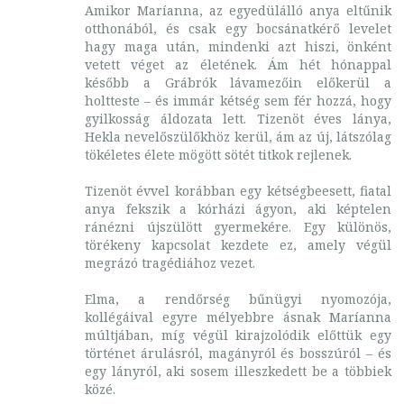
Amikor Maríanna, az egyedülálló anya eltűnik
otthonából, és csak egy bocsánatkérő levelet
hagy maga után, mindenki azt hiszi, önként
vetett véget az életének. Ám hét hónappal
később a Grábrók lávamezőin előkerül a
holtteste – és immár kétség sem fér hozzá, hogy
gyilkosság áldozata lett. Tizenöt éves lánya,
Hekla nevelőszülőkhöz kerül, ám az új, látszólag
tökéletes élete mögött sötét titkok rejlenek.
Tizenöt évvel korábban egy kétségbeesett, fiatal
anya fekszik a kórházi ágyon, aki képtelen
ránézni újszülött gyermekére. Egy különös,
törékeny kapcsolat kezdete ez, amely végül
megrázó tragédiához vezet.
Elma, a rendőrség bűnügyi nyomozója,
kollégáival egyre mélyebbre ásnak Maríanna
múltjában, míg végül kirajzolódik előttük egy
történet árulásról, magányról és bosszúról – és
egy lányról, aki sosem illeszkedett be a többiek
közé.