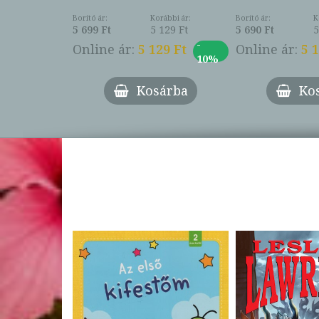
Borító ár:
Korábbi ár:
Borító ár:
K
5 699 Ft
5 129 Ft
5 690 Ft
5
-
Online ár:
5 129 Ft
Online ár:
5 1
10%
Kosárba
Ko