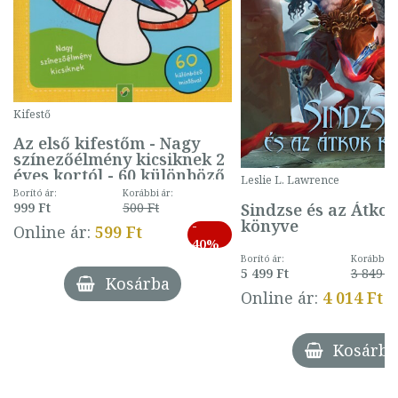
Kifestő
Az első kifestőm - Nagy
színezőélmény kicsiknek 2
éves kortól - 60 különböző
Leslie L. Lawrence
mintával (gombás)
Borító ár:
Korábbi ár:
Sindzse és az Átko
999 Ft
500 Ft
könyve
-
Online ár:
599 Ft
40%
Borító ár:
Korábbi ár
5 499 Ft
3 849 Ft
Kosárba
Online ár:
4 014 Ft
Kosárba