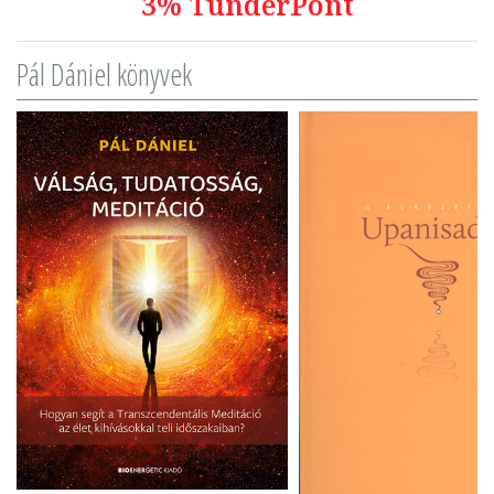
3% TündérPont
Pál Dániel könyvek