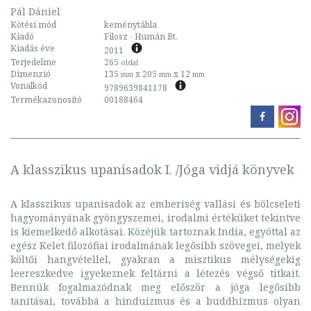
Pál Dániel
Kötési mód
keménytábla
Kiadó
Filosz - Humán Bt.
Kiadás éve
2011
Terjedelme
265
oldal
Dimenzió
135
x 205
x 12
mm
mm
mm
Vonalkód
9789639841178
Termékazonosító
00188464
A klasszikus upanisadok I. /Jóga vidjá könyvek
A klasszikus upanisadok az emberiség vallási és bölcseleti
hagyományának gyöngyszemei, irodalmi értéküket tekintve
is kiemelkedő alkotásai. Közéjük tartoznak India, egyóttal az
egész Kelet filozófiai irodalmának legősibb szövegei, melyek
költői hangvétellel, gyakran a misztikus mélységekig
leereszkedve igyekeznek feltárni a létezés végső titkait.
Bennük fogalmazódnak meg először a jóga legősibb
tanításai, továbbá a hinduizmus és a buddhizmus olyan