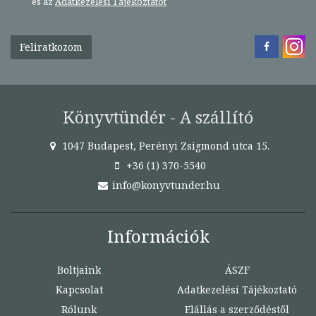
és az
Adatkezelési Tájékoztatót
Feliratkozom
Könyvtündér - A szállító
1047 Budapest, Perényi Zsigmond utca 15.
+36 (1) 370-5540
info@konyvtunder.hu
Információk
Boltjaink
ÁSZF
Kapcsolat
Adatkezelési Tájékoztató
Rólunk
Elállás a szerződéstől