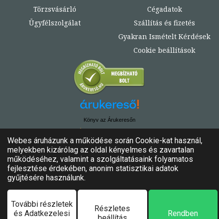
Törzsvásárló
Cégadatok
Ügyfélszolgálat
Szállítás és fizetés
Gyakran Ismételt Kérdések
Cookie beállítások
Könyv az Árukeresőn
© Copyright 2020. - 2024. Könyvtündér
Minden jog fenntartva!