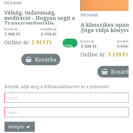
Pál Dániel
Válság, tudatosság,
Pál Dániel
meditáció - Hogyan segít a
Transzcendentális
A klasszikus upanis
Meditáció az élet
/Jóga vidjá könyvek
Borító ár:
Korábbi ár:
kihívásokkal teli
3 990 Ft
2 793 Ft
időszakaiban?
-
Online ár:
2 913 Ft
Borító ár:
Korábbi ár
27%
4 300 Ft
3 010 Ft
Online ár:
3 139 Ft
Kosárba
Kosárba
Kérjük, adja meg a felhasználónevét és a jelszavát!
Belépés