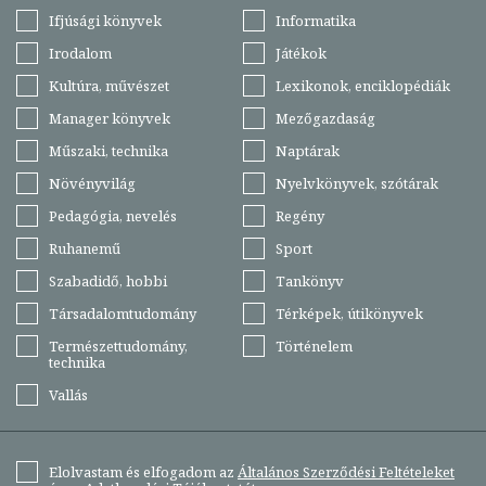
Ifjúsági könyvek
Informatika
Irodalom
Játékok
Kultúra, művészet
Lexikonok, enciklopédiák
Manager könyvek
Mezőgazdaság
Műszaki, technika
Naptárak
Növényvilág
Nyelvkönyvek, szótárak
Pedagógia, nevelés
Regény
Ruhanemű
Sport
Szabadidő, hobbi
Tankönyv
Társadalomtudomány
Térképek, útikönyvek
Természettudomány,
Történelem
technika
Vallás
Elolvastam és elfogadom az
Általános Szerződési Feltételeket