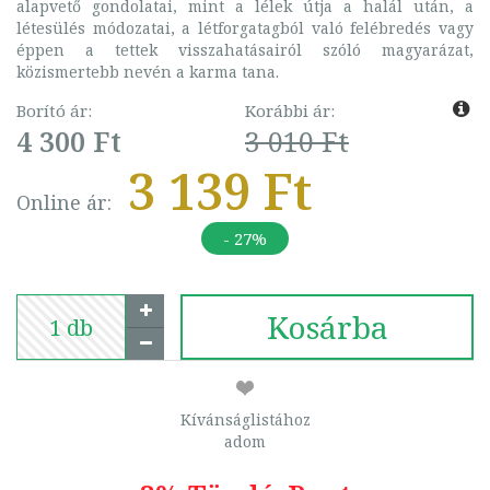
alapvető gondolatai, mint a lélek útja a halál után, a
létesülés módozatai, a létforgatagból való felébredés vagy
éppen a tettek visszahatásairól szóló magyarázat,
közismertebb nevén a karma tana.
Borító ár:
Korábbi ár:
4 300 Ft
3 010 Ft
3 139 Ft
Online ár:
- 27%
Kosárba
Kívánságlistához
adom