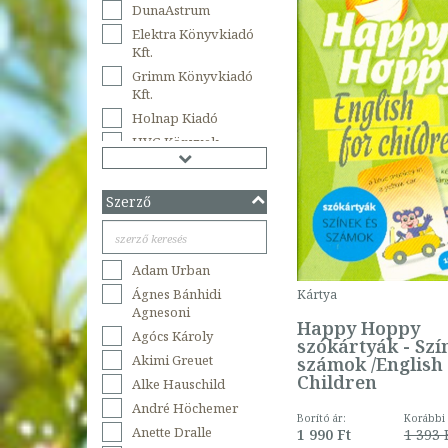
DunaAstrum
Elektra Könyvkiadó
Kft.
Grimm Könyvkiadó
Kft.
Holnap Kiadó
HVG Könyvek
Klett Kiadó
Lazi Könyvkiadó
Szerző
Lingea
Magyar Mercurius Bt.
Maxim Kiadó
Adam Urban
Mérték Kiadó
Ágnes Bánhidi
Kártya
Mezőgazda Kiadó
Agnesoni
Happy Hoppy
Nemzeti
Agócs Károly
szókártyák - Szí
Tankönyvkiadó
Akimi Greuet
számok /English
Nordwest 2002
Children
Alke Hauschild
Oktatási Hivatal
André Höchemer
Borító ár:
Korábbi 
Online Learning Kft.
Anette Dralle
1 990 Ft
1 393 