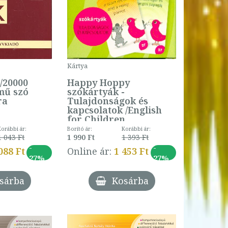
Kártya
/20000
Happy Hoppy
mű szó
szókártyák -
ra
Tulajdonságok és
kapcsolatok /English
for Children
Korábbi ár:
Borító ár:
Korábbi ár:
1 043 Ft
1 990 Ft
1 393 Ft
-
-
088 Ft
Online ár:
1 453 Ft
27%
27%
sárba
Kosárba