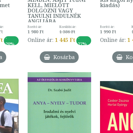
émet
KELL, MIELŐTT
kiadás)
DOLGOZNI VAGY
TANULNI INDULNÉK
ANGLIÁBA
ár:
Borító ár:
Korábbi ár:
Borító ár:
Ft
1 980 Ft
1 386 Ft
1 990 Ft
-
-
Ft
Online ár:
1 445 Ft
Online ár:
1 
20%
27%
a
Kosárba
Ko