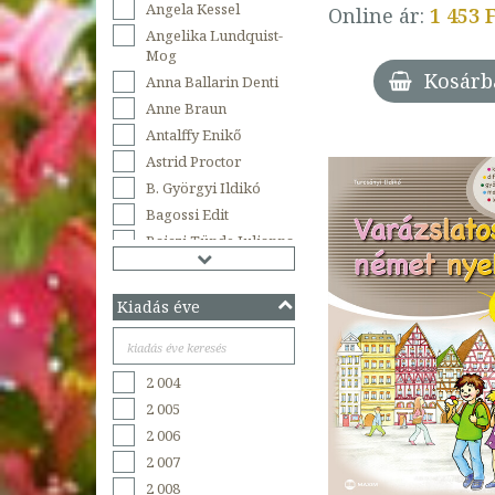
Osiris Kiadó és
Angela Kessel
Online ár:
1 453 
Szolgáltató Kft.
Angelika Lundquist-
Schwager & Steinlein
Mog
Verlag
Kosárb
Anna Ballarin Denti
Tinta Könyvkiadó
Anne Braun
Top Card Kiadó
Antalffy Enikő
Astrid Proctor
B. Györgyi Ildikó
Bagossi Edit
Bajczi Tünde Julianna
Bajnóczi Beatrix
Balázsi József Attila
Kiadás éve
Barabás Szilvia
Barbara Brezigar
Bárdosi Vilmos
2 004
Bart István
2 005
Basáné Teveli Ágina
2 006
Beate Stern
2 007
Beatrice Rovere-
2 008