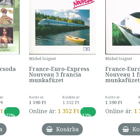
Michel Soignet
Michel Soignet
icsoda
France-Euro-Express
France-Eur
Nouveau 3 francia
Nouveau 1 f
munkafüzet
munkafüzet
ár:
Borító ár:
Korábbi ár:
Borító ár:
Ft
1 590 Ft
1 352 Ft
1 590 Ft
-
-
Ft
Online ár:
1 352 Ft
Online ár:
1 
27%
15%
a
Kosárba
Ko