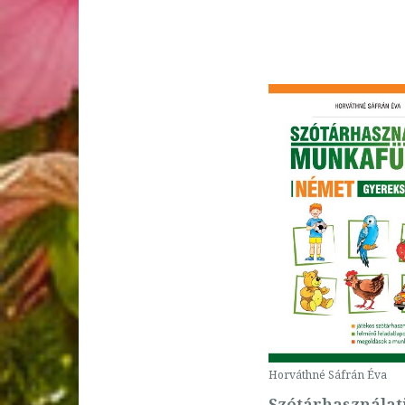
Breslauer
Dr. Farkas Árpádné
Dr. Hetyei Judit
dr. Hum Rozália
Dr. Kuthy Erika
Dr. Margarita
Görrissen
Dr. María Jesús Peréz
Bazán
Dr. Pantóné dr.
Naszályi Dóra
Dr. Pascale Rousseau
Dr. Sárosi Tünde
Dr. Scheibl György
Dr. Somorjainé Orosz
Andrea
Dr. Szabó Judit
Dr. Vajnainé Polyák
Adrienn
Horváthné Sáfrán Éva
Dukáné Kárpáti
Szótárhasználat