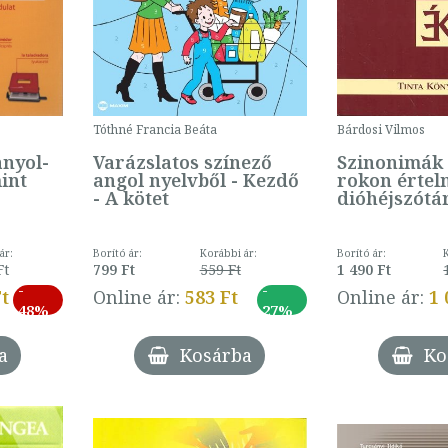
Tóthné Francia Beáta
Bárdosi Vilmos
anyol-
Varázslatos színező
Szinonimák 
int
angol nyelvből - Kezdő
rokon értel
- A kötet
dióhéjszótá
ár:
Borító ár:
Korábbi ár:
Borító ár:
Ft
799 Ft
559 Ft
1 490 Ft
-
-
Ft
Online ár:
583 Ft
Online ár:
1 
48%
27%
a
Kosárba
Ko