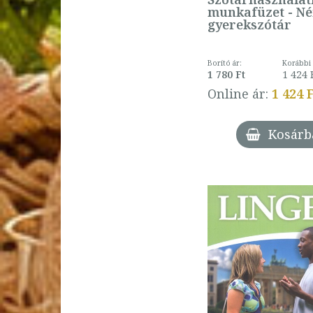
Zsófia
munkafüzet - N
Eff Balázs
gyerekszótár
Együd Györgyi
Elektra team
Borító ár:
Korábbi 
Elfi H. M. Gilissen
1 780 Ft
1 424 
Elisabeth Graf
Online ár:
1 424 
Riemann
Emily Slocum
Kosárb
Engi Katalin
Erdős József
Erdős Katalin
Eun-Kyung Ko
Eva Maria Weermann
Fábián László
Fabók Ágnes
Faluba Kálmán
Federica Colombo
Federica Tommaddi
Felvégi Zsuzsanna