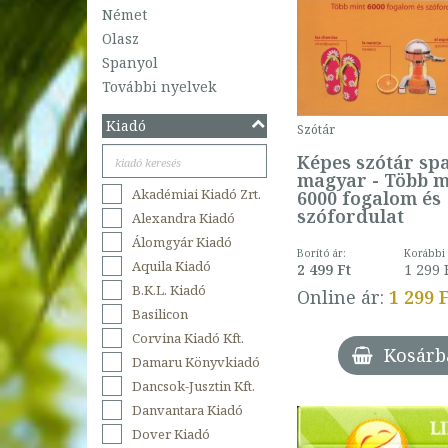
Német
Olasz
Spanyol
További nyelvek
Kiadó
Szótár
Képes szótár sp
magyar - Több m
Akadémiai Kiadó Zrt.
6000 fogalom és
szófordulat
Alexandra Kiadó
Álomgyár Kiadó
Borító ár:
Korábbi 
Aquila Kiadó
2 499 Ft
1 299 
B.K.L. Kiadó
Online ár:
1 299 
Basilicon
Corvina Kiadó Kft.
Kosárb
Damaru Könyvkiadó
Dancsok-Jusztin Kft.
Danvantara Kiadó
Dover Kiadó