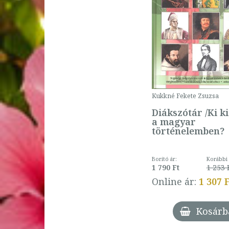
Claudia Mencaroni
Csikesz Judit
Csikós Borbála
Csölle Éva
Csősz Tímea
Czobor Zsuzsa
Dagmar Puchalla
David Melling
Kukkné Fekete Zsuzsa
Dezsényi István
Diákszótár /Ki k
Doba Dóra
a magyar
Dohár Péter
történelemben?
Dominic Butler
Dorith Herfeld
Borító ár:
Korábbi 
Dorogman György
1 790 Ft
1 253 
Dömők Szilvia
Online ár:
1 307 
Dr. Batár Levente
Dr. Brant Györgyi
Kosárb
Dr. Bukta Katalin
Dr. Christine