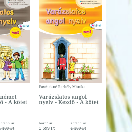
Paschekné Borbély Mónika
 német
Varázslatos angol
ő - A kötet
nyelv - Kezdő - A kötet
Korábbi ár:
Borító ár:
Korábbi ár:
1 189 Ft
1 699 Ft
1 189 Ft