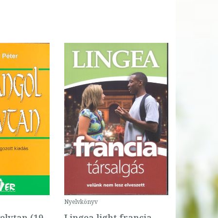
Nyelvkönyv
elvtan (19.
Lingea light francia