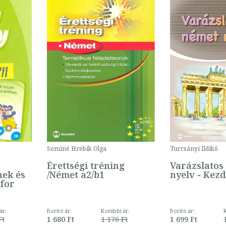
Sominé Hrebik Olga
Turcsányi Ildikó
Érettségi tréning
Varázslatos
nek és
/Német a2/b1
nyelv - Kezd
 for
ár:
Borító ár:
Korábbi ár:
Borító ár:
Ft
1 680 Ft
1 176 Ft
1 699 Ft