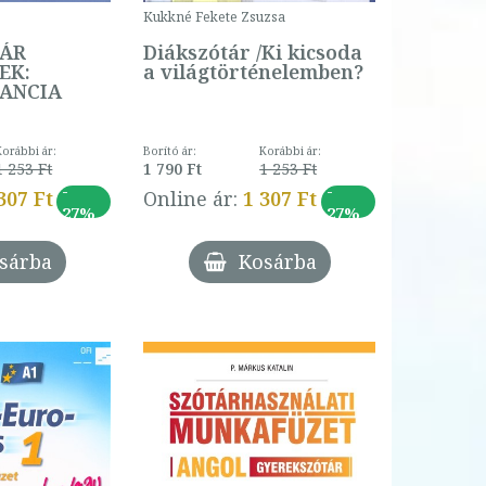
Kukkné Fekete Zsuzsa
TÁR
Diákszótár /Ki kicsoda
EK:
a világtörténelemben?
ANCIA
Korábbi ár:
Borító ár:
Korábbi ár:
1 253 Ft
1 790 Ft
1 253 Ft
-
-
307 Ft
Online ár:
1 307 Ft
27%
27%
sárba
Kosárba