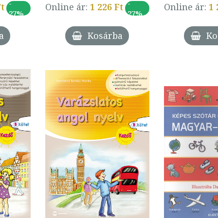
-
-
Ft
Online ár:
1 226 Ft
Online ár:
1 
27%
27%
a
Kosárba
Ko