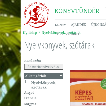
KÖNYV
TÜNDÉR
AJÁNDÉK
ÚJDONS
KÖNYV
Nyitólap
Nyelvkönyvek, szótárak
TÖRZSVÁSÁRLÓ
Nyelvkönyvek, szótárak
Rendezés:
Ár szerint növekvő
Alkategóriák
Nyelvkönyvek,
szótárak
Angol
Francia
Magyar