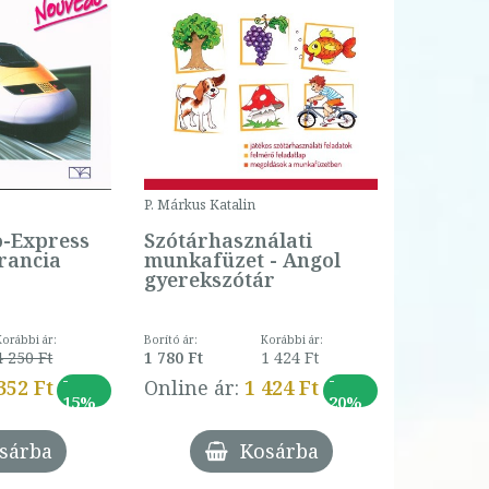
P. Márkus Katalin
o-Express
Szótárhasználati
rancia
munkafüzet - Angol
gyerekszótár
Korábbi ár:
Borító ár:
Korábbi ár:
4 250 Ft
1 780 Ft
1 424 Ft
-
-
352 Ft
Online ár:
1 424 Ft
15%
20%
sárba
Kosárba