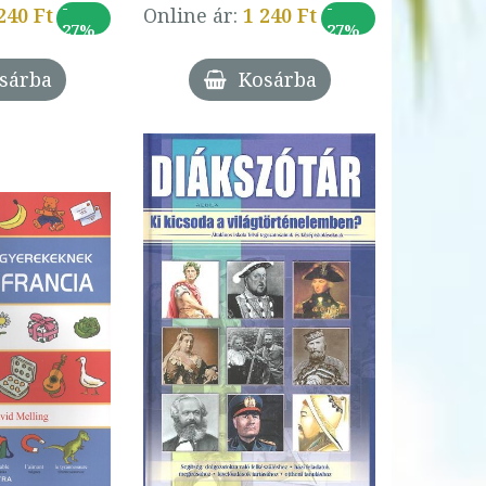
-
-
240 Ft
Online ár:
1 240 Ft
27%
27%
sárba
Kosárba