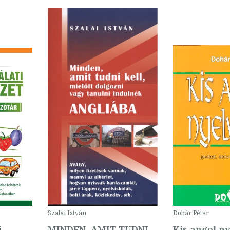
Szalai István
Dohár Péter
i
MINDEN, AMIT TUDNI
Kis angol ny