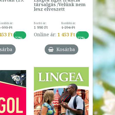
társalgás /Velünk nem
lesz elveszett
Korábbi ár:
Borító ár:
Korábbi ár:
1 393 Ft
1 990 Ft
1 294 Ft
-
-
453 Ft
Online ár:
1 453 Ft
27%
27%
sárba
Kosárba