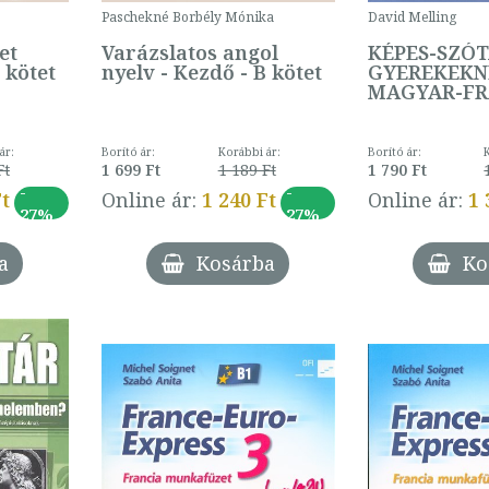
Paschekné Borbély Mónika
David Melling
et
Varázslatos angol
KÉPES-SZÓ
 kötet
nyelv - Kezdő - B kötet
GYEREKEKN
MAGYAR-FR
ár:
Borító ár:
Korábbi ár:
Borító ár:
Ft
1 699 Ft
1 189 Ft
1 790 Ft
-
-
Ft
Online ár:
1 240 Ft
Online ár:
1 
27%
27%
a
Kosárba
Ko