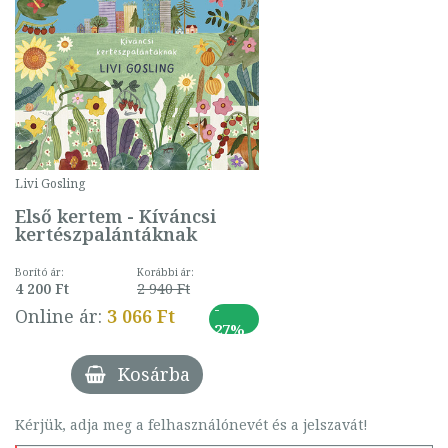
Livi Gosling
Első kertem - Kíváncsi
kertészpalántáknak
Borító ár:
Korábbi ár:
4 200 Ft
2 940 Ft
-
Online ár:
3 066 Ft
27%
Kosárba
Kérjük, adja meg a felhasználónevét és a jelszavát!