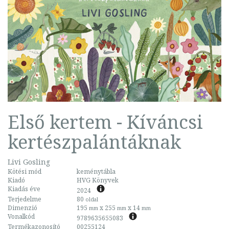
Első kertem - Kíváncsi
kertészpalántáknak
Livi Gosling
Kötési mód
keménytábla
Kiadó
HVG Könyvek
Kiadás éve
2024
Terjedelme
80
oldal
Dimenzió
195
x 255
x 14
mm
mm
mm
Vonalkód
9789635655083
Termékazonosító
00255124