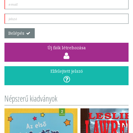
Belépés
Új fiók létrehozása
Elfelejtett jelszó
Népszerű kiadványok