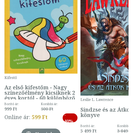
Kifestő
Az első kifestőm - Nagy
színezőélmény kicsiknek 2
éves kortól - 60 különböző
Leslie L. Lawrence
mintával (gombás)
Borító ár:
Korábbi ár:
Sindzse és az Átko
999 Ft
500 Ft
könyve
-
Online ár:
599 Ft
40%
Borító ár:
Korábbi ár
5 499 Ft
3 849 Ft