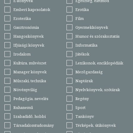
E-könyvek
Egészség, életmód
Emberi kapcsolatok
Erotika
Ezoterika
Film
Gasztronómia
Gyermekkönyvek
Hangoskönyvek
Humor és szórakoztatás
Ifjúsági könyvek
Informatika
Irodalom
Játékok
Kultúra, művészet
Lexikonok, enciklopédiák
Manager könyvek
Mezőgazdaság
Műszaki, technika
Naptárak
Növényvilág
Nyelvkönyvek, szótárak
Pedagógia, nevelés
Regény
Ruhanemű
Sport
Szabadidő, hobbi
Tankönyv
Társadalomtudomány
Térképek, útikönyvek