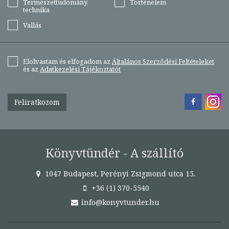
Természettudomány,
Történelem
technika
Vallás
Elolvastam és elfogadom az
Általános Szerződési Feltételeket
és az
Adatkezelési Tájékoztatót
Feliratkozom
Könyvtündér - A szállító
1047 Budapest, Perényi Zsigmond utca 15.
+36 (1) 370-5540
info@konyvtunder.hu