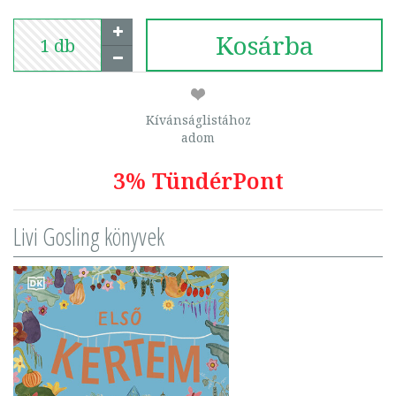
Kosárba
Kívánságlistához
adom
3% TündérPont
Livi Gosling könyvek