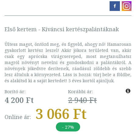
Első kertem - Kíváncsi kertészpalántáknak
Ültess magot, öntözd meg, és figyeld, ahogy nő! Hamarosan
gyakorlott kertész leszel! Akár jókora területed van, akár
csak egy aprócska virágcsereped, most megtanulhatsz
magról növényt nevelni és gondoskodni a palántákról. A
növények jókedvre derítenek, ráadásul zöldebb és szebb
lesz általuk a környezeted. Láss is hozzá: túrj bele a földbe,
és alakítsd ki a saját kertedet! 5 éves kortól ajánljuk.
Borító ár:
Korábbi ár:
4 200 Ft
2 940 Ft
3 066 Ft
Online ár:
- 27%