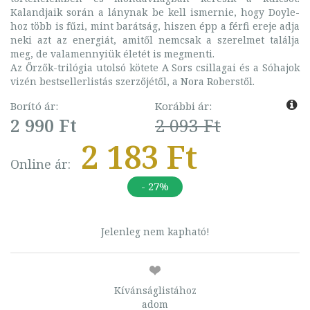
Kalandjaik során a lánynak be kell ismernie, hogy Doyle-
hoz több is fűzi, mint barátság, hiszen épp a férfi ereje adja
neki azt az energiát, amitől nemcsak a szerelmet találja
meg, de valamennyiük életét is megmenti.
Az Őrzők-trilógia utolsó kötete A Sors csillagai és a Sóhajok
vizén bestsellerlistás szerzőjétől, a Nora Roberstől.
Borító ár:
Korábbi ár:
2 990 Ft
2 093 Ft
2 183 Ft
Online ár:
- 27%
Jelenleg nem kapható!
Kívánságlistához
adom