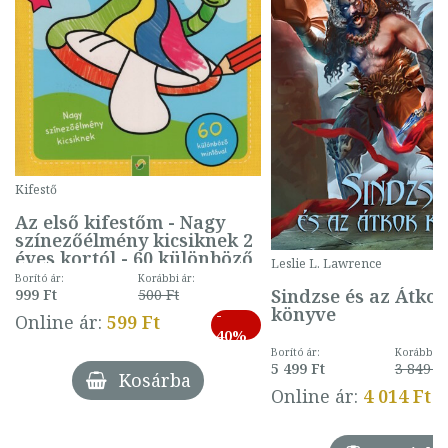
Kifestő
Az első kifestőm - Nagy
színezőélmény kicsiknek 2
éves kortól - 60 különböző
Leslie L. Lawrence
mintával (gombás)
Borító ár:
Korábbi ár:
Sindzse és az Átko
999 Ft
500 Ft
könyve
-
Online ár:
599 Ft
40%
Borító ár:
Korábbi ár
5 499 Ft
3 849 Ft
Kosárba
Online ár:
4 014 Ft