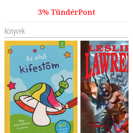
3% TündérPont
könyvek