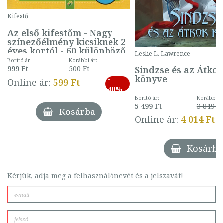
Kifestő
Az első kifestőm - Nagy
színezőélmény kicsiknek 2
éves kortól - 60 különböző
Leslie L. Lawrence
mintával (gombás)
Borító ár:
Korábbi ár:
Sindzse és az Átko
999 Ft
500 Ft
könyve
-
Online ár:
599 Ft
40%
Borító ár:
Korábbi ár
5 499 Ft
3 849 Ft
Kosárba
Online ár:
4 014 Ft
Kosárba
Kérjük, adja meg a felhasználónevét és a jelszavát!