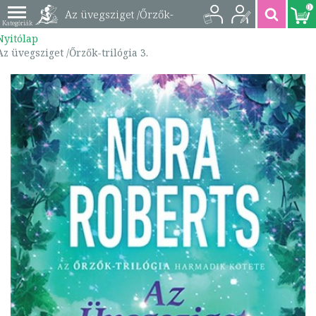
0
Az üvegsziget /Őrzők-
Nyitólap
trilógia 3. |
Az üvegsziget /Őrzők-trilógia 3.
9789634064732