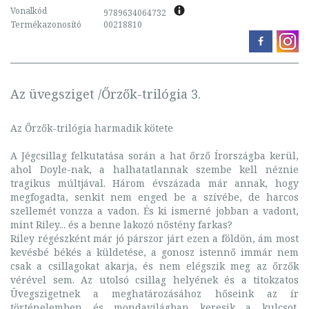
Vonalkód
9789634064732
Termékazonosító
00218810
Az üvegsziget /Őrzők-trilógia 3.
Az Őrzők-trilógia harmadik kötete
A Jégcsillag felkutatása során a hat őrző Írországba kerül,
ahol Doyle-nak, a halhatatlannak szembe kell néznie
tragikus múltjával. Három évszázada már annak, hogy
megfogadta, senkit nem enged be a szívébe, de harcos
szellemét vonzza a vadon. És ki ismerné jobban a vadont,
mint Riley... és a benne lakozó nőstény farkas?
Riley régészként már jó párszor járt ezen a földön, ám most
kevésbé békés a küldetése, a gonosz istennő immár nem
csak a csillagokat akarja, és nem elégszik meg az őrzők
vérével sem. Az utolsó csillag helyének és a titokzatos
Üvegszigetnek a meghatározásához hőseink az ír
történelemben és mondavilágban keresik a kulcsot.