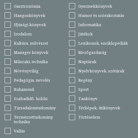
Gasztronómia
Gyermekkönyvek
Hangoskönyvek
Humor és szórakoztatás
Ifjúsági könyvek
Informatika
Irodalom
Játékok
Kultúra, művészet
Lexikonok, enciklopédiák
Manager könyvek
Mezőgazdaság
Műszaki, technika
Naptárak
Növényvilág
Nyelvkönyvek, szótárak
Pedagógia, nevelés
Regény
Ruhanemű
Sport
Szabadidő, hobbi
Tankönyv
Társadalomtudomány
Térképek, útikönyvek
Természettudomány,
Történelem
technika
Vallás