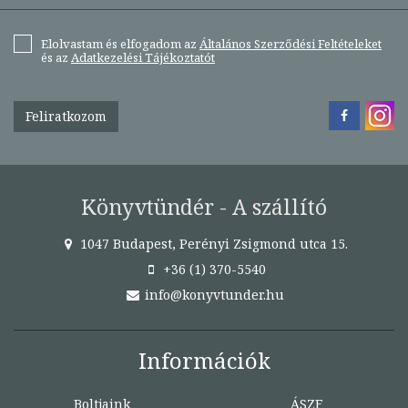
Elolvastam és elfogadom az
Általános Szerződési Feltételeket
és az
Adatkezelési Tájékoztatót
Feliratkozom
Könyvtündér - A szállító
1047 Budapest, Perényi Zsigmond utca 15.
+36 (1) 370-5540
info@konyvtunder.hu
Információk
Boltjaink
ÁSZF