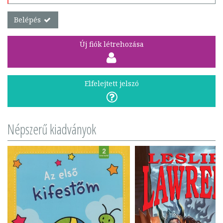
Belépés
Új fiók létrehozása
Elfelejtett jelszó
Népszerű kiadványok