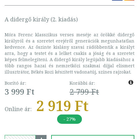
A didergő király (2. kiadás)
Móra Ferenc klasszikus verses meséje az örökké didergő
királyról és a szeretet erejéről generációk megunhatatlan
kedvence. Az őszinte kislány szavai rádöbbentik a királyt
arra, hogy a testet és a lelket csakis a jóság és a szeretet
képes felmelegíteni. A didergő király legújabb kiadásához a
több rangos hazai és nemzetközi szakmai díjjal elismert
illusztrátor, Békés Rozi készített vadonatúj, színes rajzokat.
Borító ár:
Korábbi ár:
3 999 Ft
2 799 Ft
2 919 Ft
Online ár:
- 27%