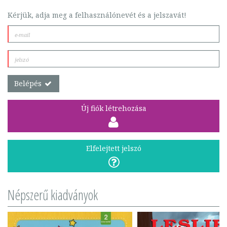
Kérjük, adja meg a felhasználónevét és a jelszavát!
Belépés
Új fiók létrehozása
Elfelejtett jelszó
Népszerű kiadványok