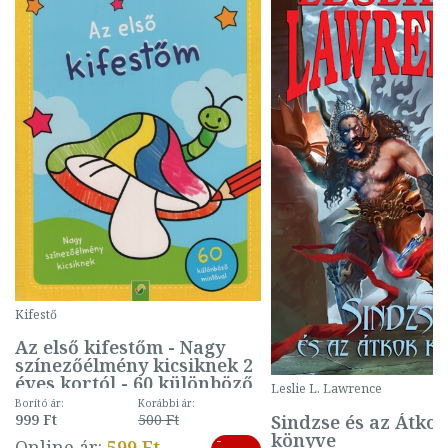
Kifestő
Az első kifestőm - Nagy
színezőélmény kicsiknek 2
éves kortól - 60 különböző
Leslie L. Lawrence
mintával (gombás)
Borító ár:
Korábbi ár:
Sindzse és az Átko
999 Ft
500 Ft
könyve
-
Online ár:
599 Ft