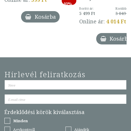
40%
Borító ár:
Korábbi ár
5 499 Ft
3 849 Ft
Kosárba
Online ár:
4 014 Ft
Kosárba
Hírlevél feliratkozás
Érdeklődési körök kiválasztása
Minden
Agykontroll
Ajándék