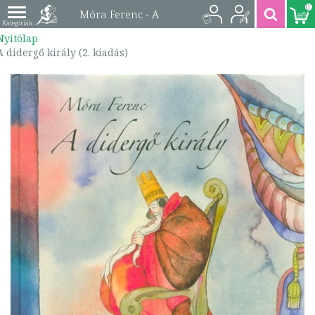
0
Móra Ferenc - A
Nyitólap
didergő király (2.
A didergő király (2. kiadás)
kiadás) |
9789632449326