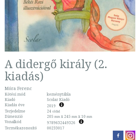
A didergő király (2.
kiadás)
Móra Ferenc
Kötési mód
keménytábla
Kiadó
Scolar Kiadó
Kiadás éve
2019
Terjedelme
24
oldal
Dimenzió
205
x 245
x 10
mm
mm
mm
Vonalkód
9789632449326
Termékazonosító
00233017