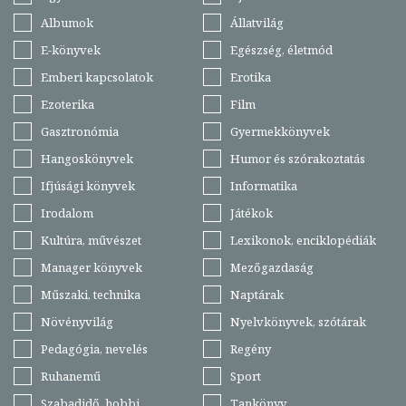
Albumok
Állatvilág
E-könyvek
Egészség, életmód
Emberi kapcsolatok
Erotika
Ezoterika
Film
Gasztronómia
Gyermekkönyvek
Hangoskönyvek
Humor és szórakoztatás
Ifjúsági könyvek
Informatika
Irodalom
Játékok
Kultúra, művészet
Lexikonok, enciklopédiák
Manager könyvek
Mezőgazdaság
Műszaki, technika
Naptárak
Növényvilág
Nyelvkönyvek, szótárak
Pedagógia, nevelés
Regény
Ruhanemű
Sport
Szabadidő, hobbi
Tankönyv