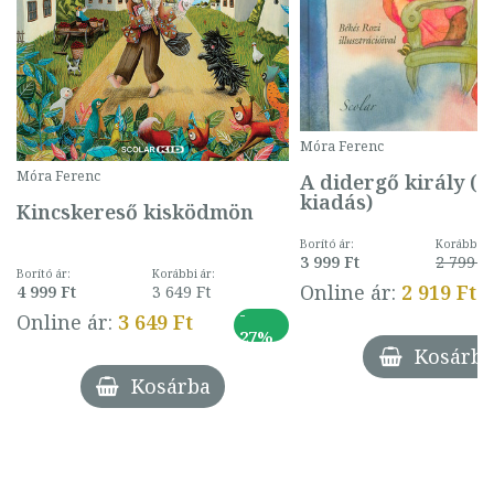
Móra Ferenc
Móra Ferenc
A didergő király (2.
kiadás)
Kincskereső kisködmön
Borító ár:
Korábbi ár
3 999 Ft
2 799 F
Borító ár:
Korábbi ár:
Online ár:
2 919 Ft
4 999 Ft
3 649 Ft
-
Online ár:
3 649 Ft
27%
Kosárba
Kosárba