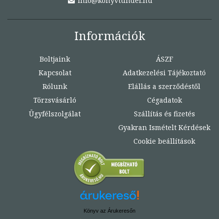
info@konyvtunder.hu
Információk
Boltjaink
ÁSZF
Kapcsolat
Adatkezelési Tájékoztató
Rólunk
Elállás a szerződéstől
Törzsvásárló
Cégadatok
Ügyfélszolgálat
Szállítás és fizetés
Gyakran Ismételt Kérdések
Cookie beállítások
Könyv az Árukeresőn