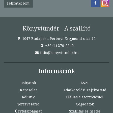
Feliratkozom
Könyvtündér - A szállító
1047 Budapest, Perényi Zsigmond utca 15.
+36 (1) 370-5540
info@konyvtunder.hu
Információk
Boltjaink
ÁSZF
Kapcsolat
Adatkezelési Tájékoztató
Rólunk
Elállás a szerződéstől
Törzsvásárló
Cégadatok
Ügyfélszolgálat
Szállítás és fizetés