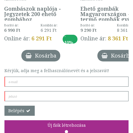
Gombászok naplója -
Ehető gombák
Jegyzetek 200 ehető
Magyarországon - 
gombához
termő gombák gyűj
feldolgozása és 200
Borító ár:
Korábbi ár:
Borító ár:
Korábbi ár
faj étkezési útmuta
6 990 Ft
6 291 Ft
9 290 Ft
8 361 Ft
-
Online ár:
6 291 Ft
Online ár:
8 361 Ft
10%
Kosárba
Kosárba
Kérjük, adja meg a felhasználónevét és a jelszavát!
Belépés
Új fiók létrehozása