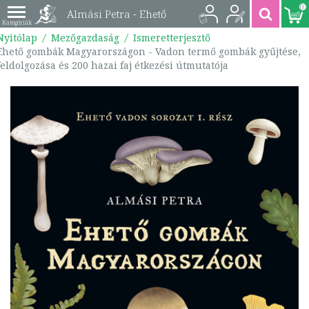
0
Almási Petra - Ehető
Nyitólap
Mezőgazdaság
Ismeretterjesztő
gombák
Ehető gombák Magyarországon - Vadon termő gombák gyűjtése,
feldolgozása és 200 hazai faj étkezési útmutatója
Magyarországon -
Vadon termő gombák
gyűjtése, feldolgozása
és 200 hazai faj
étkezési útmutatója |
9786156326508