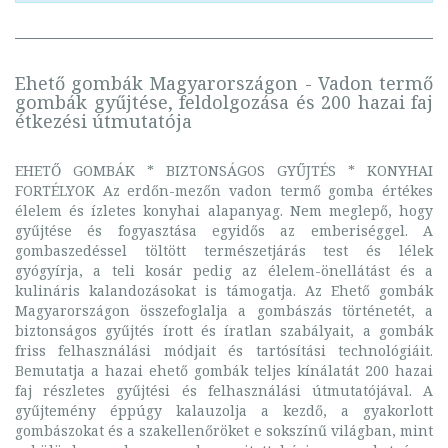
Ehető gombák Magyarországon - Vadon termő
gombák gyűjtése, feldolgozása és 200 hazai faj
étkezési útmutatója
EHETŐ GOMBÁK * BIZTONSÁGOS GYŰJTÉS * KONYHAI
FORTÉLYOK Az erdőn-mezőn vadon termő gomba értékes
élelem és ízletes konyhai alapanyag. Nem meglepő, hogy
gyűjtése és fogyasztása egyidős az emberiséggel. A
gombaszedéssel töltött természetjárás test és lélek
gyógyírja, a teli kosár pedig az élelem-önellátást és a
kulináris kalandozásokat is támogatja. Az Ehető gombák
Magyarországon összefoglalja a gombászás történetét, a
biztonságos gyűjtés írott és íratlan szabályait, a gombák
friss felhasználási módjait és tartósítási technológiáit.
Bemutatja a hazai ehető gombák teljes kínálatát 200 hazai
faj részletes gyűjtési és felhasználási útmutatójával. A
gyűjtemény éppúgy kalauzolja a kezdő, a gyakorlott
gombászokat és a szakellenőröket e sokszínű világban, mint