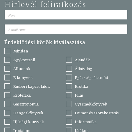
Hírlevél feliratkozás
Érdeklődési körök kiválasztása
Minden
Agykontroll
Ajándék
Albumok
Állatvilág
E-könyvek
Egészség, életmód
Emberi kapcsolatok
Erotika
Ezoterika
Film
Gasztronómia
Gyermekkönyvek
Hangoskönyvek
Humor és szórakoztatás
Ifjúsági könyvek
Informatika
Irodalom
Játékok