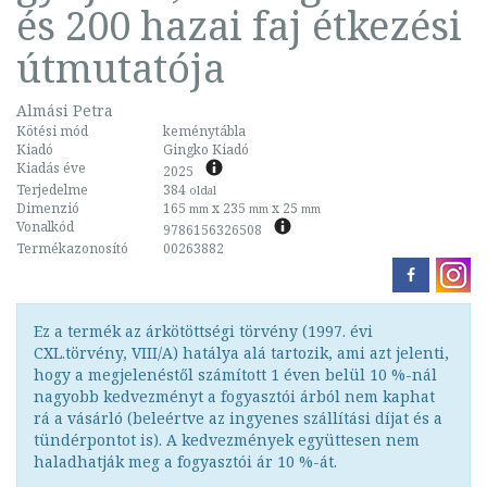
és 200 hazai faj étkezési
útmutatója
Almási Petra
Kötési mód
keménytábla
Kiadó
Gingko Kiadó
Kiadás éve
2025
Terjedelme
384
oldal
Dimenzió
165
x 235
x 25
mm
mm
mm
Vonalkód
9786156326508
Termékazonosító
00263882
Ez a termék az árkötöttségi törvény (1997. évi
CXL.törvény, VIII/A) hatálya alá tartozik, ami azt jelenti,
hogy a megjelenéstől számított 1 éven belül 10 %-nál
nagyobb kedvezményt a fogyasztói árból nem kaphat
rá a vásárló (beleértve az ingyenes szállítási díjat és a
tündérpontot is). A kedvezmények együttesen nem
haladhatják meg a fogyasztói ár 10 %-át.