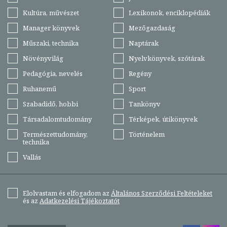
Kultúra, művészet
Lexikonok, enciklopédiák
Manager könyvek
Mezőgazdaság
Műszaki, technika
Naptárak
Növényvilág
Nyelvkönyvek, szótárak
Pedagógia, nevelés
Regény
Ruhanemű
Sport
Szabadidő, hobbi
Tankönyv
Társadalomtudomány
Térképek, útikönyvek
Természettudomány,
Történelem
technika
Vallás
Elolvastam és elfogadom az
Általános Szerződési Feltételeket
és az
Adatkezelési Tájékoztatót