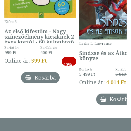
Kifestő
Az első kifestőm - Nagy
színezőélmény kicsiknek 2
éves kortól - 60 különböző
Leslie L. Lawrence
mintával (gombás)
Borító ár:
Korábbi ár:
Sindzse és az Átko
999 Ft
500 Ft
könyve
-
Online ár:
599 Ft
40%
Borító ár:
Korábbi ár
5 499 Ft
3 849 Ft
Kosárba
Online ár:
4 014 Ft
Kosárba