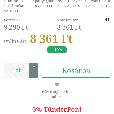
a különleges alapanyagokra nyitott háziasszonyokat és a
szakácsokat. FEDEZD FEL A MAGYARORSZÁGI EHETŐ
VADONT!
Borító ár:
Korábbi ár:
9 290 Ft
8 361 Ft
8 361 Ft
Online ár:
- 10%
Kosárba
Kívánságlistához
adom
3% TündérPont