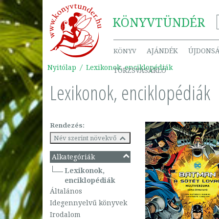
KÖNYV
TÜNDÉR
AJÁNDÉK
ÚJDONS
KÖNYV
Nyitólap
Lexikonok, enciklopédiák
TÖRZSVÁSÁRLÓ
Lexikonok, enciklopédiák
Rendezés:
Név szerint növekvő
Alkategóriák
Lexikonok,
enciklopédiák
Általános
Idegennyelvű könyvek
Irodalom