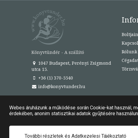
Info
Boltjai
Kapcsol
Rólunk
Könyvtündér - A szállító
Cégada
1047 Budapest, Perényi Zsigmond
Törzsvá
utca 15.
+36 (1) 370-5540
info@konyvtunder.hu