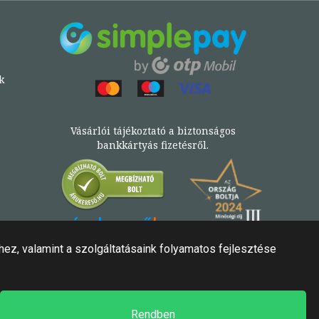
k
Vásárlói tájékoztató a biztonságos
bankkártyás fizetésről.
Könyv az Árukeresőn