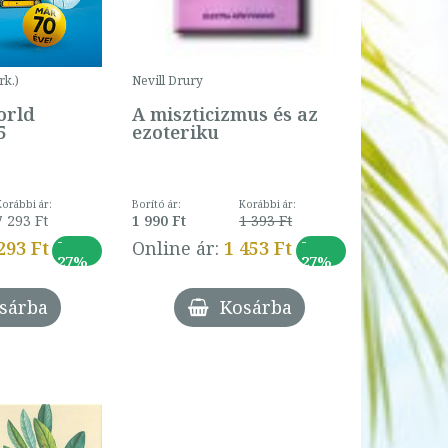
rk.)
Nevill Drury
orld
A miszticizmus és az
5
ezoteriku
Korábbi ár:
Borító ár:
Korábbi ár:
7 293 Ft
1 990 Ft
1 393 Ft
-
-
293 Ft
Online ár:
1 453 Ft
27%
27%
sárba
Kosárba