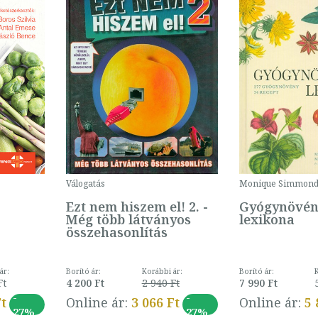
Válogatás
Monique Simmond
Ezt nem hiszem el! 2. -
Gyógynövén
Még több látványos
lexikona
összehasonlítás
ár:
Borító ár:
Korábbi ár:
Borító ár:
Ft
4 200 Ft
2 940 Ft
7 990 Ft
-
-
Ft
Online ár:
3 066 Ft
Online ár:
5 
27%
27%