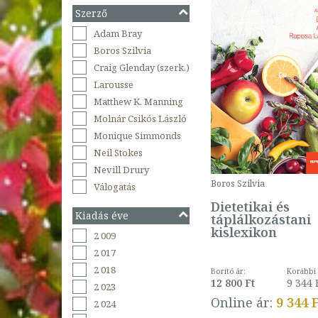
Szerző
Adam Bray
Boros Szilvia
Craig Glenday (szerk.)
Larousse
Matthew K. Manning
Molnár Csikós László
Monique Simmonds
Neil Stokes
Nevill Drury
Boros Szilvia
Válogatás
Dietetikai és
Kiadás éve
táplálkozástani
kislexikon
2 009
2 017
2 018
Borító ár:
Korábbi 
12 800 Ft
9 344 
2 023
Online ár:
9 344 
2 024