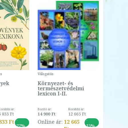
s
Válogatás
yek
Környezet- és
természetvédelmi
lexicon I-II.
Korábbi ár:
Borító ár:
Korábbi ár:
5 833 Ft
14 900 Ft
12 665 Ft
-
-
833 Ft
Online ár:
12 665
27%
15%