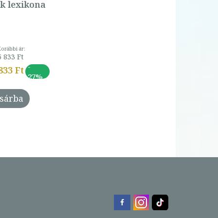
k lexikona
Korábbi ár:
5 833 Ft
-
833 Ft
27%
sárba