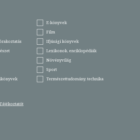
E-könyvek
Film
órakoztatás
Ifjúsági könyvek
észet
Lexikonok, enciklopédiák
Növényvilág
Sport
tikönyvek
Természettudomány, technika
Tájékoztatót