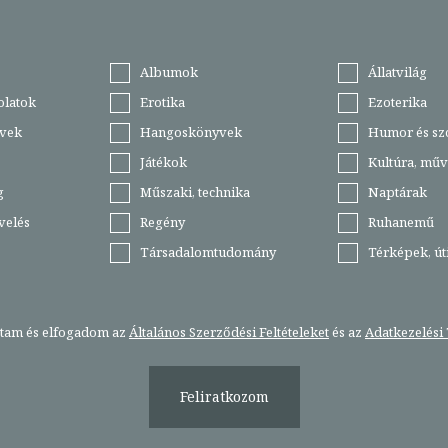
Albumok
Állatvilág
olatok
Erotika
Ezoterika
vek
Hangoskönyvek
Humor és sz
Játékok
Kultúra, műv
g
Műszaki, technika
Naptárak
velés
Regény
Ruhanemű
Társadalomtudomány
Térképek, ú
stam és elfogadom az
Általános Szerződési Feltételeket
és az
Adatkezelési 
Feliratkozom