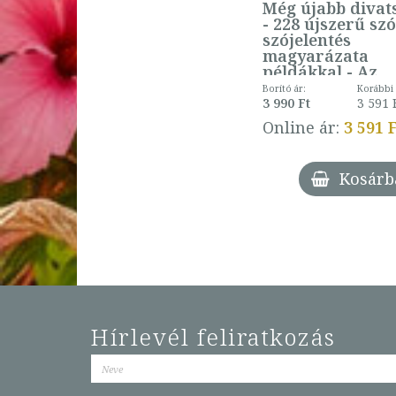
Még újabb divat
- 228 újszerű szó
szójelentés
magyarázata
példákkal - Az
ékesszólás
Borító ár:
Korábbi 
kiskönyvtára
3 990 Ft
3 591 
Online ár:
3 591 
Kosárb
Hírlevél feliratkozás