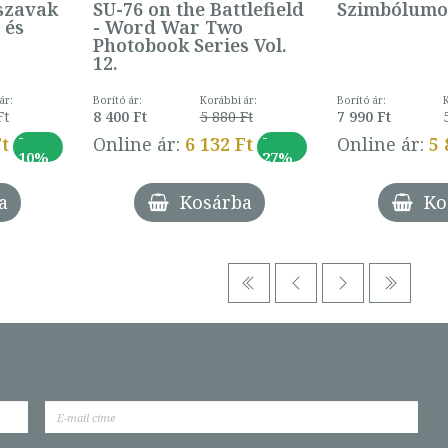
szavak
SU-76 on the Battlefield
Szimbólumo
 és
- Word War Two
Photobook Series Vol.
12.
ár:
Borító ár:
Korábbi ár:
Borító ár:
Ft
8 400 Ft
5 880 Ft
7 990 Ft
-
-
Ft
Online ár:
6 132 Ft
Online ár:
5 
10%
27%
a
Kosárba
Ko