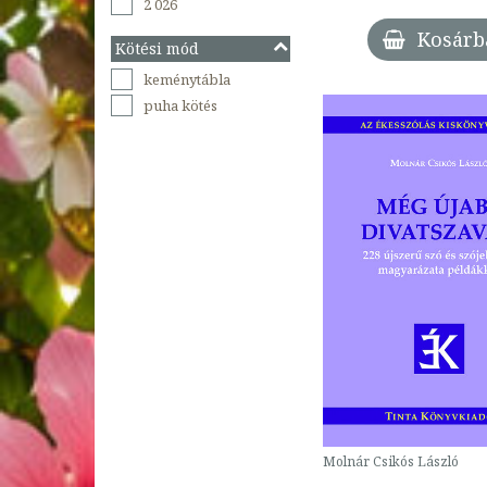
2 026
Kosárb
Kötési mód
keménytábla
puha kötés
Molnár Csikós László