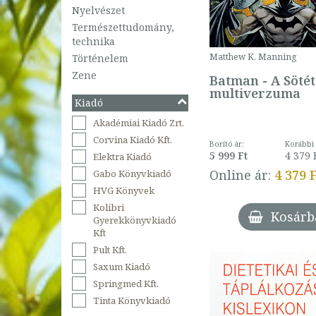
Nyelvészet
Természettudomány,
technika
Matthew K. Manning
Történelem
Zene
Batman - A Söté
multiverzuma
Kiadó
Akadémiai Kiadó Zrt.
Corvina Kiadó Kft.
Borító ár:
Korábbi 
5 999 Ft
4 379 
Elektra Kiadó
Online ár:
4 379 
Gabo Könyvkiadó
HVG Könyvek
Kolibri
Kosárb
Gyerekkönyvkiadó
Kft
Pult Kft.
Saxum Kiadó
Springmed Kft.
Tinta Könyvkiadó