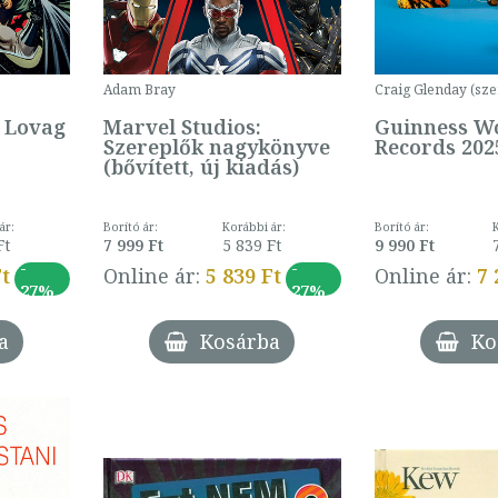
Adam Bray
Craig Glenday (sze
t Lovag
Marvel Studios:
Guinness W
Szereplők nagykönyve
Records 202
(bővített, új kiadás)
ár:
Borító ár:
Korábbi ár:
Borító ár:
Ft
7 999 Ft
5 839 Ft
9 990 Ft
-
-
Ft
Online ár:
5 839 Ft
Online ár:
7 
27%
27%
a
Kosárba
Ko