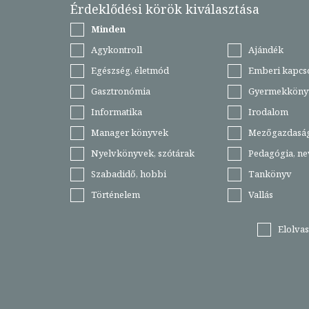
Érdeklődési körök kiválasztása
Minden
Agykontroll
Ajándék
Egészség, életmód
Emberi kapcs
Gasztronómia
Gyermekköny
Informatika
Irodalom
Manager könyvek
Mezőgazdasá
Nyelvkönyvek, szótárak
Pedagógia, ne
Szabadidő, hobbi
Tankönyv
Történelem
Vallás
Elolva