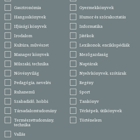
Gasztronómia
Gyermekkönyvek
Hangoskönyvek
Humor és szórakoztatás
Ifjúsági könyvek
Informatika
Irodalom
Játékok
Kultúra, művészet
Lexikonok, enciklopédiák
Manager könyvek
Mezőgazdaság
Műszaki, technika
Naptárak
Növényvilág
Nyelvkönyvek, szótárak
Pedagógia, nevelés
Regény
Ruhanemű
Sport
Szabadidő, hobbi
Tankönyv
Társadalomtudomány
Térképek, útikönyvek
Természettudomány,
Történelem
technika
Vallás