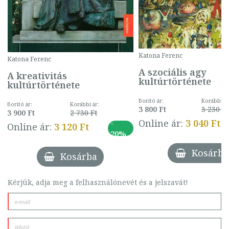
Katona Ferenc
Katona Ferenc
A szociális agy
A kreativitás
kultúrtörténete
kultúrtörténete
Borító ár:
Korábbi ár
Borító ár:
Korábbi ár:
3 800 Ft
3 230 Ft
3 900 Ft
2 730 Ft
Online ár:
3 040 Ft
-
Online ár:
3 120 Ft
20%
Kosárba
Kosárba
Kérjük, adja meg a felhasználónevét és a jelszavát!