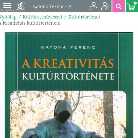
0
Katona Ferenc - A
Nyitólap
Kultúra, művészet
Kultúrtörténet
kreativitás
A kreativitás kultúrtörténete
kultúrtörténete |
9789632266367