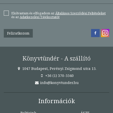
Elolvastam és elfogadom az
Általános Szerződési Feltételeket
és az
Adatkezelési Tájékoztatót
Feliratkozom
Könyvtündér - A szállító
1047 Budapest, Perényi Zsigmond utca 15.
+36 (1) 370-5540
info@konyvtunder.hu
Információk
Boltjaink
ÁSZF