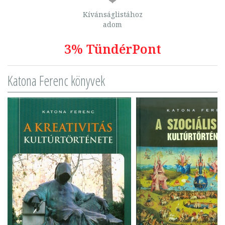
Kívánságlistához
adom
3% TündérPont
Katona Ferenc könyvek