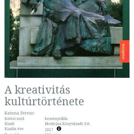
A kreativitás
kultúrtörténete
Katona Ferenc
Kötési mód
keménytábla
Kiadó
Medicina Könyvkiadó Zrt.
Kiadás éve
2017