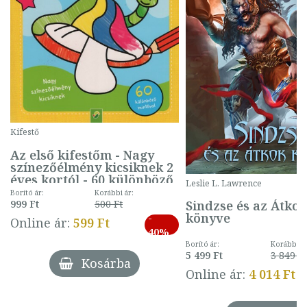
Kifestő
Az első kifestőm - Nagy
színezőélmény kicsiknek 2
éves kortól - 60 különböző
Leslie L. Lawrence
mintával (gombás)
Borító ár:
Korábbi ár:
Sindzse és az Átko
999 Ft
500 Ft
könyve
-
Online ár:
599 Ft
40%
Borító ár:
Korábbi ár
5 499 Ft
3 849 Ft
Kosárba
Online ár:
4 014 Ft