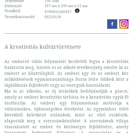
Terjedelme
196
oldal
Dimenzió
207
x 290
x 12
mm
mm
mm
Vonalkód
9789632266367
Termékazonosító
00219150
A kreativitás kultúrtörténete
Az emberré válás folyamatát kezdettől fogva a kreativitás
határozta meg, hiszen ez az alkotó tevékenység emelte ki az
embert az állatvilágból. Az emberi agy és az emberi kéz
működésének egymásrautaltsága hozta létre többek közt a
táplálkozás fejlődését vagy az energiák használatát.
Ma is az alkotás, az új termékek befolyásolják a piacot,
amely az emberi kreativitás tárháza és a kreativitás egyik fő
ösztönzője. Az emberi agy folyamatosan motiválja a
változásokra, újdonságokra törekvést. Az egymáshoz ütött
kövekből keletkező szilánkok, mint az első eszközök,
alapozták meg a szerszámkészítést. A szerszámok világa
visszahatott az ember és közösségei fejlődésére, amely
korántsem befejezett folyamat. A tapasztalat és a