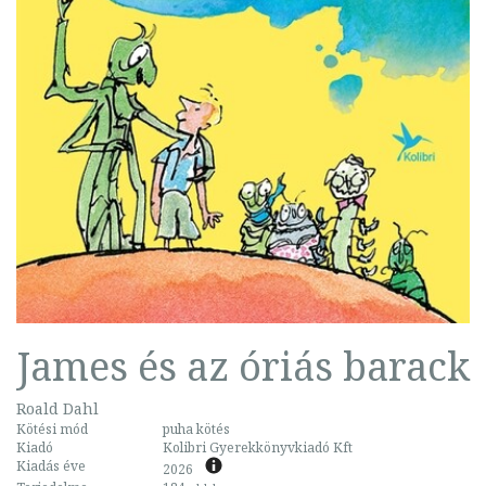
James és az óriás barack
Roald Dahl
Kötési mód
puha kötés
Kiadó
Kolibri Gyerekkönyvkiadó Kft
Kiadás éve
2026