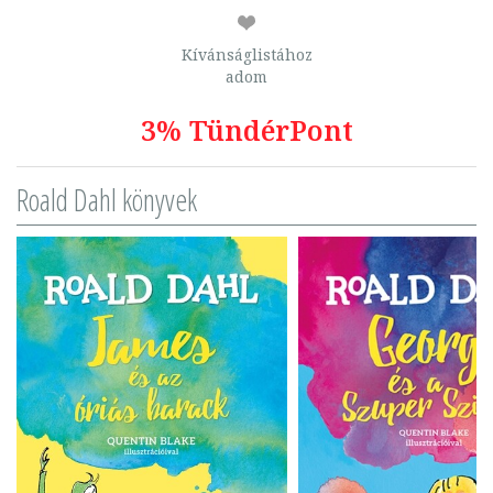
Kívánságlistához
adom
3% TündérPont
Roald Dahl könyvek