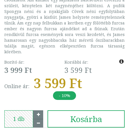
szüleit, kénytelen két nagynénjéhez költözni. A pufók
Spongya néni és a nyakigláb Cövek néni egyfolytában
nyaggatja, gyötri a kisfiút. James helyzete reménytelennek
tűnik. Ám egy nap felbukkan a kertben egy fölöttébb furcsa
ember és nagyon furcsa ajándékot ad a fiúnak. Ezután
rendkívül furcsa események sora veszi kezdetét, és James
hamarosan egy nagyobbacska ház méretű őszibarackban
találja magát, egészen elképesztően furcsa társaság
körében.
Borító ár:
Korábbi ár:
3 999 Ft
3 599 Ft
3 599 Ft
Online ár:
- 10%
Kosárba