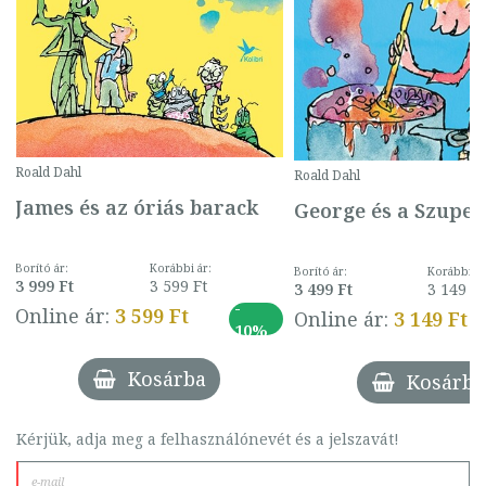
Roald Dahl
Roald Dahl
James és az óriás barack
George és a Szuper
Borító ár:
Korábbi ár:
Borító ár:
Korábbi ár
3 999 Ft
3 599 Ft
3 499 Ft
3 149 Ft
-
Online ár:
3 599 Ft
Online ár:
3 149 Ft
10%
Kosárba
Kosárba
Kérjük, adja meg a felhasználónevét és a jelszavát!