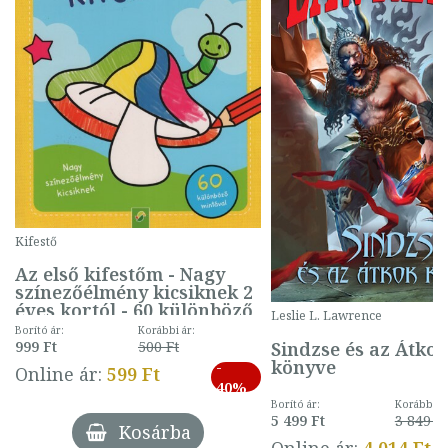
Kifestő
Az első kifestőm - Nagy
színezőélmény kicsiknek 2
éves kortól - 60 különböző
Leslie L. Lawrence
mintával (gombás)
Borító ár:
Korábbi ár:
Sindzse és az Átko
999 Ft
500 Ft
könyve
-
Online ár:
599 Ft
40%
Borító ár:
Korábbi ár
5 499 Ft
3 849 Ft
Kosárba