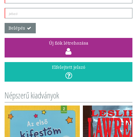
Belépés
Új fiók létrehozása
Elfelejtett jelszó
Népszerű kiadványok