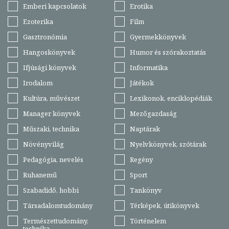
Emberi kapcsolatok
Erotika
Ezoterika
Film
Gasztronómia
Gyermekkönyvek
Hangoskönyvek
Humor és szórakoztatás
Ifjúsági könyvek
Informatika
Irodalom
Játékok
Kultúra, művészet
Lexikonok, enciklopédiák
Manager könyvek
Mezőgazdaság
Műszaki, technika
Naptárak
Növényvilág
Nyelvkönyvek, szótárak
Pedagógia, nevelés
Regény
Ruhanemű
Sport
Szabadidő, hobbi
Tankönyv
Társadalomtudomány
Térképek, útikönyvek
Természettudomány,
Történelem
technika