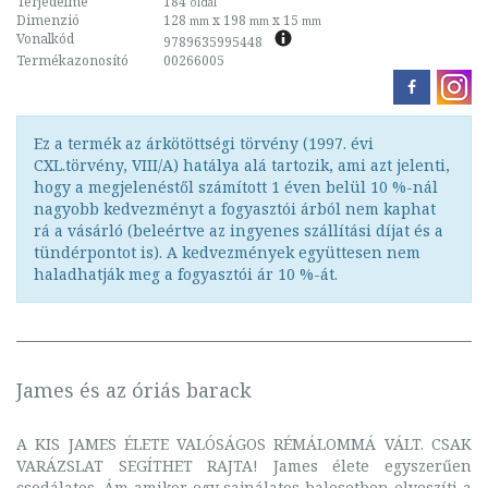
Terjedelme
184
oldal
Dimenzió
128
x 198
x 15
mm
mm
mm
Vonalkód
9789635995448
Termékazonosító
00266005
Ez a termék az árkötöttségi törvény (1997. évi
CXL.törvény, VIII/A) hatálya alá tartozik, ami azt jelenti,
hogy a megjelenéstől számított 1 éven belül 10 %-nál
nagyobb kedvezményt a fogyasztói árból nem kaphat
rá a vásárló (beleértve az ingyenes szállítási díjat és a
tündérpontot is). A kedvezmények együttesen nem
haladhatják meg a fogyasztói ár 10 %-át.
James és az óriás barack
A KIS JAMES ÉLETE VALÓSÁGOS RÉMÁLOMMÁ VÁLT. CSAK
VARÁZSLAT SEGÍTHET RAJTA! James élete egyszerűen
csodálatos. Ám amikor egy sajnálatos balesetben elveszíti a