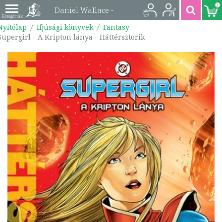
0
Daniel Wallace -
Nyitólap
Ifjúsági könyvek
Fantasy
Supergirl - A Kripton
Supergirl - A Kripton lánya - Háttérsztorik
lánya - Háttérsztorik |
9789635998920