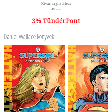
Kívánságlistához
adom
3% TündérPont
Daniel Wallace könyvek