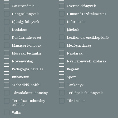
Gasztronómia
Gyermekkönyvek
Hangoskönyvek
Humor és szórakoztatás
Ifjúsági könyvek
Informatika
Irodalom
Játékok
Kultúra, művészet
Lexikonok, enciklopédiák
Manager könyvek
Mezőgazdaság
Műszaki, technika
Naptárak
Növényvilág
Nyelvkönyvek, szótárak
Pedagógia, nevelés
Regény
Ruhanemű
Sport
Szabadidő, hobbi
Tankönyv
Társadalomtudomány
Térképek, útikönyvek
Természettudomány,
Történelem
technika
Vallás