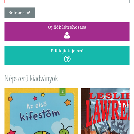
Belépés
Új fiók létrehozása
Elfelejtett jelszó
Népszerű kiadványok