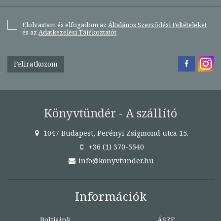
Elolvastam és elfogadom az
Általános Szerződési Feltételeket
és az
Adatkezelési Tájékoztatót
Feliratkozom
Könyvtündér - A szállító
1047 Budapest, Perényi Zsigmond utca 15.
+36 (1) 370-5540
info@konyvtunder.hu
Információk
Boltjaink
ÁSZF