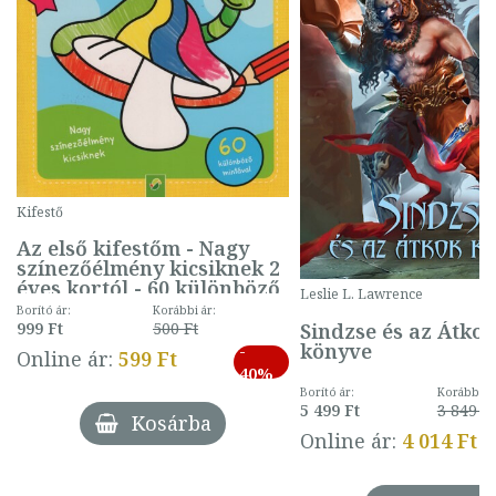
Kifestő
Az első kifestőm - Nagy
színezőélmény kicsiknek 2
éves kortól - 60 különböző
Leslie L. Lawrence
mintával (gombás)
Borító ár:
Korábbi ár:
Sindzse és az Átko
999 Ft
500 Ft
könyve
-
Online ár:
599 Ft
40%
Borító ár:
Korábbi ár
5 499 Ft
3 849 Ft
Kosárba
Online ár:
4 014 Ft