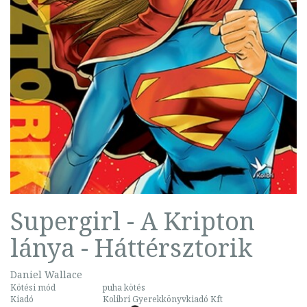
Supergirl - A Kripton
lánya - Háttérsztorik
Daniel Wallace
Kötési mód
puha kötés
Kiadó
Kolibri Gyerekkönyvkiadó Kft