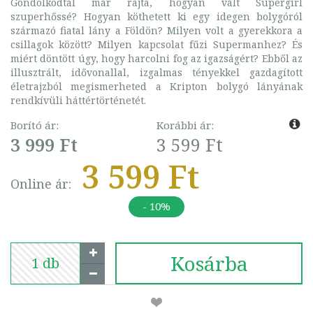
Gondolkodtál már rajta, hogyan vált Supergirl
szuperhőssé? Hogyan köthetett ki egy idegen bolygóról
származó fiatal lány a Földön? Milyen volt a gyerekkora a
csillagok között? Milyen kapcsolat fűzi Supermanhez? És
miért döntött úgy, hogy harcolni fog az igazságért? Ebből az
illusztrált, idővonallal, izgalmas tényekkel gazdagított
életrajzból megismerheted a Kripton bolygó lányának
rendkívüli háttértörténetét.
Borító ár:
Korábbi ár:
3 999 Ft
3 599 Ft
3 599 Ft
Online ár:
- 10%
Kosárba