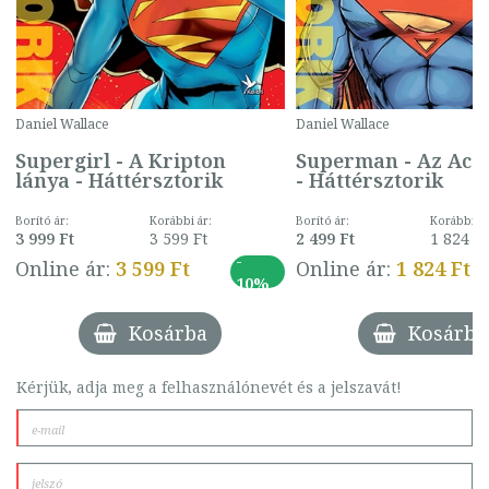
Daniel Wallace
Daniel Wallace
Supergirl - A Kripton
Superman - Az Acé
lánya - Háttérsztorik
- Háttérsztorik
Borító ár:
Korábbi ár:
Borító ár:
Korábbi ár
3 999 Ft
3 599 Ft
2 499 Ft
1 824 Ft
-
Online ár:
3 599 Ft
Online ár:
1 824 Ft
10%
Kosárba
Kosárba
Kérjük, adja meg a felhasználónevét és a jelszavát!