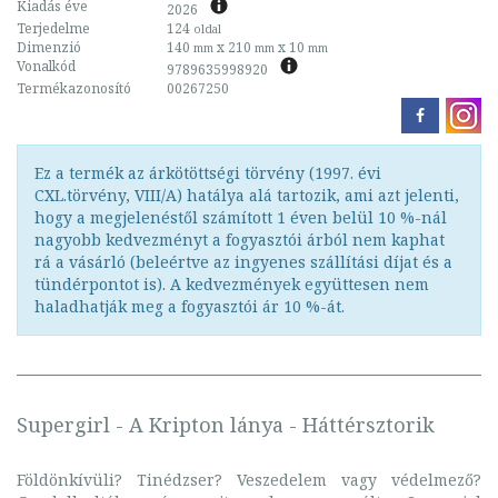
Kiadás éve
2026
Terjedelme
124
oldal
Dimenzió
140
x 210
x 10
mm
mm
mm
Vonalkód
9789635998920
Termékazonosító
00267250
Ez a termék az árkötöttségi törvény (1997. évi
CXL.törvény, VIII/A) hatálya alá tartozik, ami azt jelenti,
hogy a megjelenéstől számított 1 éven belül 10 %-nál
nagyobb kedvezményt a fogyasztói árból nem kaphat
rá a vásárló (beleértve az ingyenes szállítási díjat és a
tündérpontot is). A kedvezmények együttesen nem
haladhatják meg a fogyasztói ár 10 %-át.
Supergirl - A Kripton lánya - Háttérsztorik
Földönkívüli? Tinédzser? Veszedelem vagy védelmező?