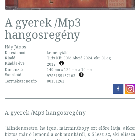
A gyerek /Mp3
hangosregény
Háy János
Kötési mód
keménytábla
Kiadó
Titis Kft. 30% Akció 2024. okt. 31-ig
Kiadás éve
2012
Dimenzió
140
x 125
x 10
mm
mm
mm
Vonalkód
9786155157103
Termékazonosító
00191261
A gyerek /Mp3 hangosregény
"Mindenesetre, ha igen, márminthogy ezt előre látja, akkor
biztos már ő lemond a sok munkáról, s ő lesz az, aki elissza