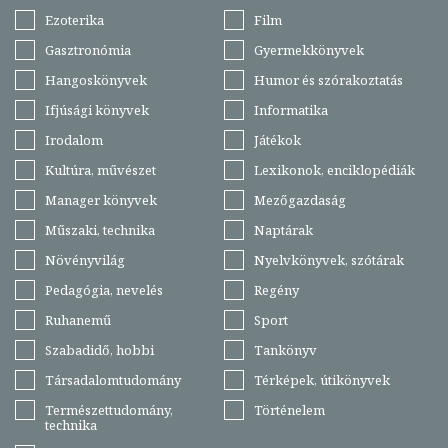
Ezoterika
Film
Gasztronómia
Gyermekkönyvek
Hangoskönyvek
Humor és szórakoztatás
Ifjúsági könyvek
Informatika
Irodalom
Játékok
Kultúra, művészet
Lexikonok, enciklopédiák
Manager könyvek
Mezőgazdaság
Műszaki, technika
Naptárak
Növényvilág
Nyelvkönyvek, szótárak
Pedagógia, nevelés
Regény
Ruhanemű
Sport
Szabadidő, hobbi
Tankönyv
Társadalomtudomány
Térképek, útikönyvek
Természettudomány,
Történelem
technika