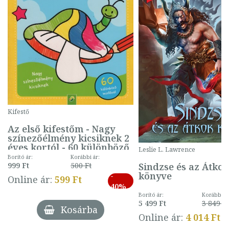
Kifestő
Az első kifestőm - Nagy
színezőélmény kicsiknek 2
éves kortól - 60 különböző
Leslie L. Lawrence
mintával (gombás)
Borító ár:
Korábbi ár:
Sindzse és az Átko
999 Ft
500 Ft
könyve
-
Online ár:
599 Ft
40%
Borító ár:
Korábbi ár
5 499 Ft
3 849 Ft
Kosárba
Online ár:
4 014 Ft