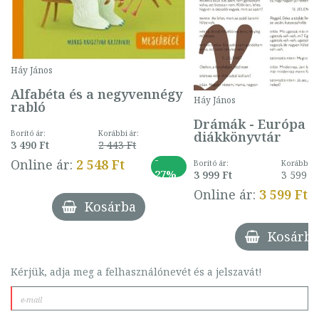
Háy János
Alfabéta és a negyvennégy
Háy János
rabló
Drámák - Európa
diákkönyvtár
Borító ár:
Korábbi ár:
3 490 Ft
2 443 Ft
-
Online ár:
2 548 Ft
Borító ár:
Korábbi ár
27%
3 999 Ft
3 599 F
Online ár:
3 599 Ft
Kosárba
Kosárba
Kérjük, adja meg a felhasználónevét és a jelszavát!