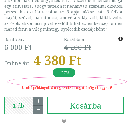
a szülei házát és öngyilkos lesz. A szérűben felköti magát
egy szilvafára, ahogy tették azt néhányan szerelmi okokból,
persze ha ezt látta volna az ő apja, akkor már ő felköti
magát, szóval, ha mindazt, amivé a világ vált, látták volna
az ősök, akkor már jóval ezelőtt kihal az emberiség, s nem
marad fenn a világ mintegy nyolcadik csodájaként."
Borító ár:
Korábbi ár:
6 000 Ft
4 200 Ft
4 380 Ft
Online ár:
- 27%
Utolsó példányok. A megrendelés rögzítéséig elfogyhat!
Kosárba