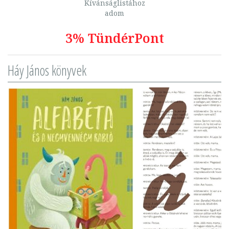
Kívánságlistához
adom
3% TündérPont
Háy János könyvek