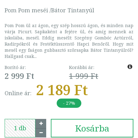
Pom Pom meséi /Bátor Tintanyúl
Pom Pom ül az ágon, egy szép hosszú ágon, és minden nap
várja Picurt. Sapkaként a fejére ül, és amíg mennek az
iskolába, mesél. Eddig mesélt: Szegény Gombóc Artúrról,
Radírpókról és Festéktüsszentő Hapci Benőről. Hogy mit
mesél egy faágon gubbasztó szőrsapka Bátor Tintanyúlról?
Hallgasd csak...
Borító ár:
Korábbi ár:
2 999 Ft
1 999 Ft
2 189 Ft
Online ár:
- 27%
Kosárba