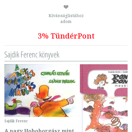
Kívánságlistához
adom
3% TündérPont
Sajdik Ferenc könyvek
Sajdik Ferenc
A nagy Hohohorgász mint