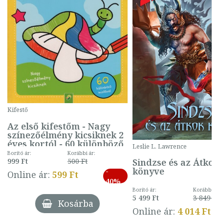
Kifestő
Az első kifestőm - Nagy
színezőélmény kicsiknek 2
éves kortól - 60 különböző
Leslie L. Lawrence
mintával (gombás)
Borító ár:
Korábbi ár:
Sindzse és az Átko
999 Ft
500 Ft
könyve
-
Online ár:
599 Ft
40%
Borító ár:
Korábbi ár
5 499 Ft
3 849 Ft
Kosárba
Online ár:
4 014 Ft