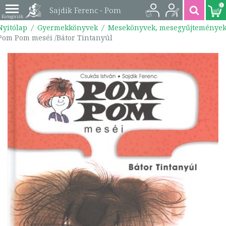
0
Sajdik Ferenc - Pom
Nyitólap
Gyermekkönyvek
Mesekönyvek, mesegyűjteménye
Pom meséi /Bátor
Pom Pom meséi /Bátor Tintanyúl
Tintanyúl |
9789632452265