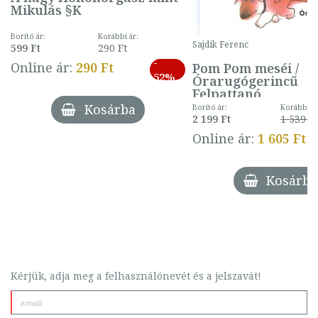
Mikulás §K
Borító ár:
Korábbi ár:
Sajdik Ferenc
599 Ft
290 Ft
-
Online ár:
290 Ft
Pom Pom meséi /
52%
Órarugógerincű
Felpattanó
Kosárba
Borító ár:
Korábbi ár
2 199 Ft
1 539 Ft
Online ár:
1 605 Ft
Kosárba
Kérjük, adja meg a felhasználónevét és a jelszavát!