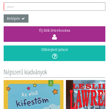
Belépés
Új fiók létrehozása
Elfelejtett jelszó
Népszerű kiadványok