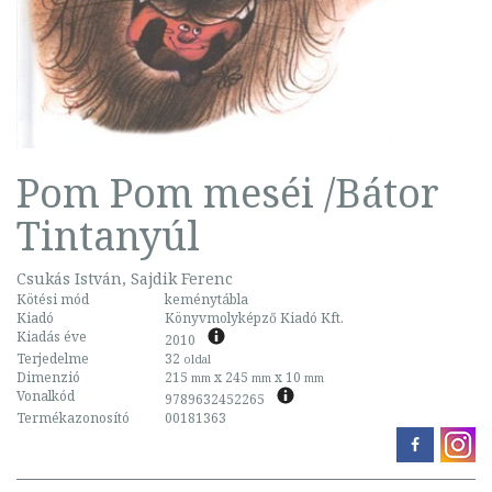
Pom Pom meséi /Bátor
Tintanyúl
Csukás István, Sajdik Ferenc
Kötési mód
keménytábla
Kiadó
Könyvmolyképző Kiadó Kft.
Kiadás éve
2010
Terjedelme
32
oldal
Dimenzió
215
x 245
x 10
mm
mm
mm
Vonalkód
9789632452265
Termékazonosító
00181363