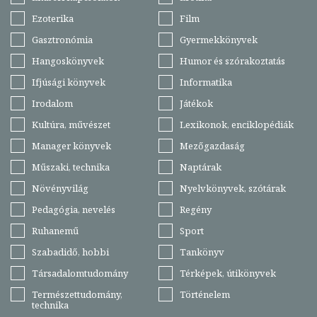
Ezoterika
Film
Gasztronómia
Gyermekkönyvek
Hangoskönyvek
Humor és szórakoztatás
Ifjúsági könyvek
Informatika
Irodalom
Játékok
Kultúra, művészet
Lexikonok, enciklopédiák
Manager könyvek
Mezőgazdaság
Műszaki, technika
Naptárak
Növényvilág
Nyelvkönyvek, szótárak
Pedagógia, nevelés
Regény
Ruhanemű
Sport
Szabadidő, hobbi
Tankönyv
Társadalomtudomány
Térképek, útikönyvek
Természettudomány,
Történelem
technika