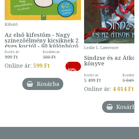
Kifestő
Az első kifestőm - Nagy
színezőélmény kicsiknek 2
éves kortól - 60 különböző
Leslie L. Lawrence
mintával (gombás)
Borító ár:
Korábbi ár:
Sindzse és az Átko
999 Ft
500 Ft
könyve
-
Online ár:
599 Ft
40%
Borító ár:
Korábbi ár
5 499 Ft
3 849 Ft
Kosárba
Online ár:
4 014 Ft
Kosárba