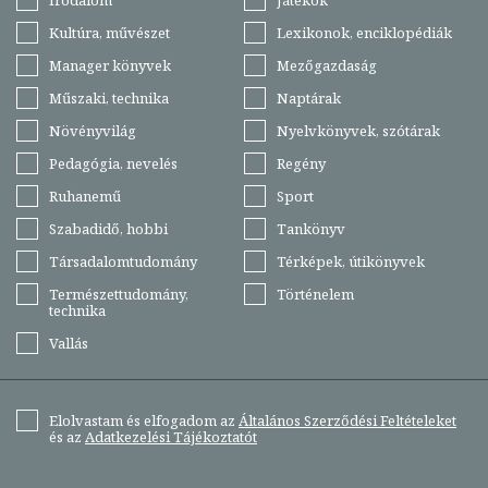
Kultúra, művészet
Lexikonok, enciklopédiák
Manager könyvek
Mezőgazdaság
Műszaki, technika
Naptárak
Növényvilág
Nyelvkönyvek, szótárak
Pedagógia, nevelés
Regény
Ruhanemű
Sport
Szabadidő, hobbi
Tankönyv
Társadalomtudomány
Térképek, útikönyvek
Természettudomány,
Történelem
technika
Vallás
Elolvastam és elfogadom az
Általános Szerződési Feltételeket
és az
Adatkezelési Tájékoztatót