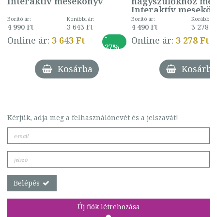
Interaktív mesekönyv
nagyszülőkhöz meg
Interaktív mesekö
Borító ár:
Korábbi ár:
Borító ár:
Korábbi ár
n
4 990 Ft
3 643 Ft
4 490 Ft
3 278 Ft
-
Online ár:
3 643 Ft
Online ár:
3 278 Ft
27%
Kosárba
Kosárba
Kérjük, adja meg a felhasználónevét és a jelszavát!
Belépés
Új fiók létrehozása