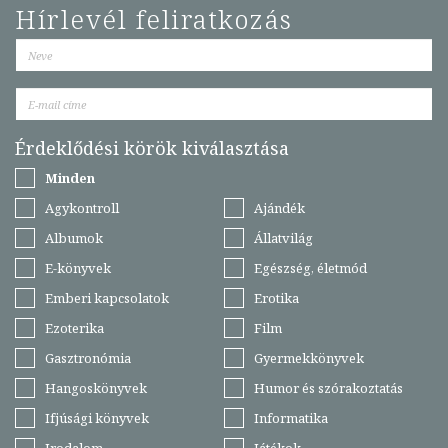
Hírlevél feliratkozás
Érdeklődési körök kiválasztása
Minden
Agykontroll
Ajándék
Albumok
Állatvilág
E-könyvek
Egészség, életmód
Emberi kapcsolatok
Erotika
Ezoterika
Film
Gasztronómia
Gyermekkönyvek
Hangoskönyvek
Humor és szórakoztatás
Ifjúsági könyvek
Informatika
Irodalom
Játékok