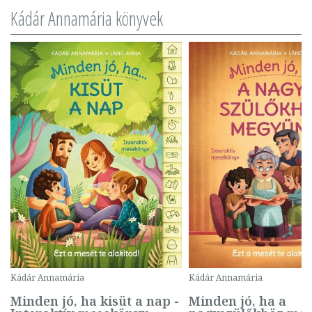
Kádár Annamária könyvek
Kádár Annamária
Kádár Annamária
Minden jó, ha kisüt a nap -
Minden jó, ha a