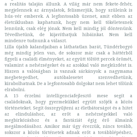
a realitás talaján állunk. A világ már nem fekete-fehér,
megjelennek az árnyalatok, felismerjük, hogy szüleink is
hús-vér emberek. A legfontosabb üzenet, amit ebben az
életciklusban kaphatunk, hogy nem kell tökéletesnek
lennünk, csak elég jónak. Nem kell mindig jól döntenünk.
Tévedhetünk, de kijavíthatjuk hibáinkat. Nem kell
mindenre tudnunk a választ.
Lilla újabb kalandjaiban a láthatatlan barát, Tündérbogyó
még mindig jelen van, de sokszor már csak a háttérből
figyeli a családi élményeket, az együtt töltött percek örömét,
valamint a nehézségeket és az azokkal való megküzdést is.
Hiszen a valóságban is vannak sárkányok: a nagymama
megbetegedhet, autóbalesetet szenvedhetünk,
kirabolhatnak. De a legfontosabb dolgokat nem lehet tőlünk
elrabolni.
A 15 érzelmi intelligenciafejlesztő mese segít a
családoknak, hogy gyermekükkel együtt szőjék a közös
történeteket. Segít összegyűjteni az életbátorságot és a hitet
az elinduláshoz, az erőt a nehézségekkel való
megbirkózáshoz és a fantáziát égig érő álmaink
megálmodásához. Amikor már úgy érezzük, nincs tovább,
sokszor a közös történetek adnak erőt a továbblépéshez,