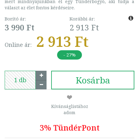
mert mindnyájunkban él egy Tündérbogyó, aki tudja a
választ az élet fontos kérdéseire.
Borító ár:
Korábbi ár:
3 990 Ft
2 913 Ft
2 913 Ft
Online ár:
- 27%
Kosárba
Kívánságlistához
adom
3% TündérPont