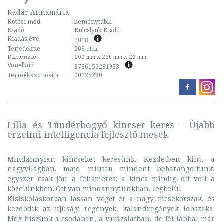
Kádár Annamária
Kötési mód
keménytábla
Kiadó
Kulcslyuk Kiadó
Kiadás éve
2018
Terjedelme
208
oldal
Dimenzió
160
x 230
x 20
mm
mm
mm
Vonalkód
9786155281983
Termékazonosító
00225230
Lilla és Tündérbogyó kincset keres - Újabb
érzelmi intelligencia fejlesztő mesék
Mindannyian kincseket keresünk. Kezdetben kint, a
nagyvilágban, majd miután mindent bebarangoltunk,
egyszer csak jön a felismerés: a kincs mindig ott volt a
közelünkben. Ott van mindannyiunkban, legbelül.
Kisiskoláskorban lassan véget ér a nagy mesekorszak, és
kezdődik az ifjúsági regények, kalandregények időszaka.
Még hiszünk a csodában, a varázslatban, de fél lábbal már