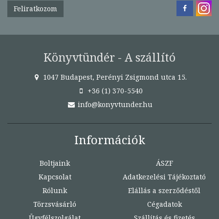
Feliratkozom
Könyvtündér - A szállító
1047 Budapest, Perényi Zsigmond utca 15.
+36 (1) 370-5540
info@konyvtunder.hu
Információk
Boltjaink
ÁSZF
Kapcsolat
Adatkezelési Tájékoztató
Rólunk
Elállás a szerződéstől
Törzsvásárló
Cégadatok
Ügyfélszolgálat
Szállítás és fizetés