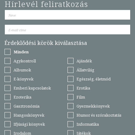
Hírlevél feliratkozás
Érdeklődési körök kiválasztása
Minden
Agykontroll
Ajándék
Albumok
Állatvilág
E-könyvek
Egészség, életmód
Emberi kapcsolatok
Erotika
Ezoterika
Film
Gasztronómia
Gyermekkönyvek
Hangoskönyvek
Humor és szórakoztatás
Ifjúsági könyvek
Informatika
Irodalom
Játékok