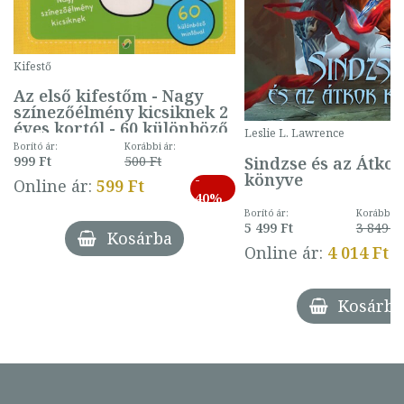
Kifestő
Az első kifestőm - Nagy
színezőélmény kicsiknek 2
éves kortól - 60 különböző
Leslie L. Lawrence
mintával (gombás)
Borító ár:
Korábbi ár:
Sindzse és az Átko
999 Ft
500 Ft
könyve
-
Online ár:
599 Ft
40%
Borító ár:
Korábbi ár
5 499 Ft
3 849 Ft
Kosárba
Online ár:
4 014 Ft
Kosárba