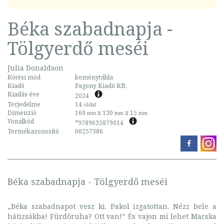
Béka szabadnapja -
Tölgyerdő meséi
Julia Donaldson
Kötési mód
keménytábla
Kiadó
Pagony Kiadó Kft.
Kiadás éve
2024
Terjedelme
14
oldal
Dimenzió
160
x 130
x 15
mm
mm
mm
Vonalkód
*9789635879014
Termékazonosító
00257386
Béka szabadnapja - Tölgyerdő meséi
„Béka szabadnapot vesz ki. Pakol izgatottan. Nézz bele a
hátizsákba! Fürdőruha? Ott van!” És vajon mi lehet Macska