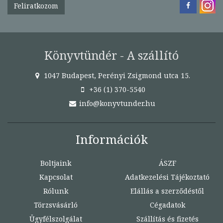
Feliratkozom
Könyvtündér - A szállító
1047 Budapest, Perényi Zsigmond utca 15.
+36 (1) 370-5540
info@konyvtunder.hu
Információk
Boltjaink
ÁSZF
Kapcsolat
Adatkezelési Tájékoztató
Rólunk
Elállás a szerződéstől
Törzsvásárló
Cégadatok
Ügyfélszolgálat
Szállítás és fizetés