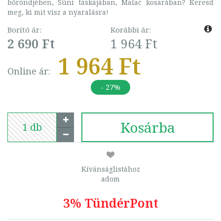
bőröndjében, Süni táskájában, Malac kosarában? Keresd
meg, ki mit visz a nyaralásra!
Borító ár:
Korábbi ár:
2 690 Ft
1 964 Ft
1 964 Ft
Online ár:
- 27%
Kosárba
Kívánságlistához
adom
3% TündérPont