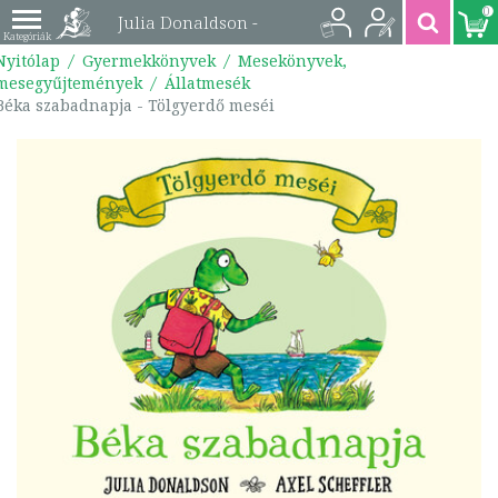
0
Julia Donaldson -
Nyitólap
Gyermekkönyvek
Mesekönyvek,
Béka szabadnapja -
mesegyűjtemények
Állatmesék
Béka szabadnapja - Tölgyerdő meséi
Tölgyerdő meséi |
*9789635879014