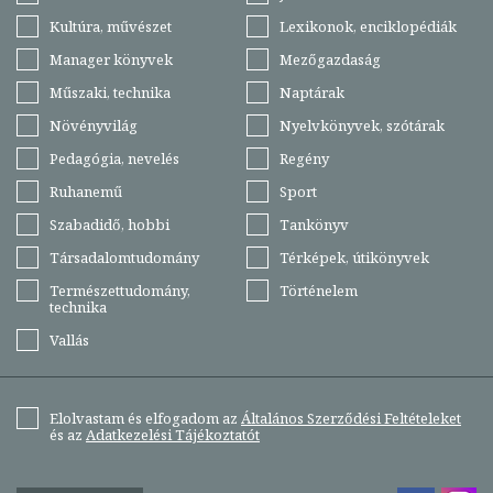
Kultúra, művészet
Lexikonok, enciklopédiák
Manager könyvek
Mezőgazdaság
Műszaki, technika
Naptárak
Növényvilág
Nyelvkönyvek, szótárak
Pedagógia, nevelés
Regény
Ruhanemű
Sport
Szabadidő, hobbi
Tankönyv
Társadalomtudomány
Térképek, útikönyvek
Természettudomány,
Történelem
technika
Vallás
Elolvastam és elfogadom az
Általános Szerződési Feltételeket
és az
Adatkezelési Tájékoztatót