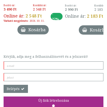
Borító ár:
Korábbi ár:
Borító ár:
Korábbi ár
3 490 Ft
2 548 Ft
2 990 Ft
2 183 F
-
Online ár:
2 548 Ft
Online ár:
2 183 Ft
27%
Várható megjelenés:
2026. 10. 11.
Kosárba
Kosárba
Kérjük, adja meg a felhasználónevét és a jelszavát!
Belépés
Új fiók létrehozása