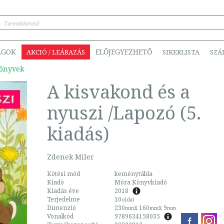
ÁGOK
ELŐJEGYEZHETŐ
AKCIÓ / LEÁRAZÁS
SIKERLISTA
SZÁ
könyvek
A kisvakond és a
nyuszi /Lapozó (5.
kiadás)
Zdenek Miler
Kötési mód
keménytábla
Kiadó
Móra Könyvkiadó
Kiadás éve
2018
Terjedelme
10
oldal
Dimenzió
230
x 160
x 9
mm
mm
mm
Vonalkód
9789634158035