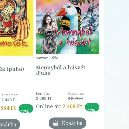
Bartos Erika
Bogyó és 
Csengetty
Borító ár:
Vavyan Fable
5 990 Ft
Online ár:
Mennyből a húsvét
k (puha)
/Puha
Borító ár:
Korábbi ár:
Korábbi ár:
3 299 Ft
2 309 Ft
2 449 Ft
-
-
Online ár:
2 408 Ft
 554 Ft
27%
27%
Kosárba
osárba