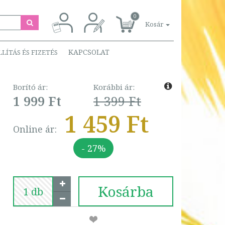
0
Kosár
KAPCSOLAT
LLÍTÁS ÉS FIZETÉS
Borító ár:
Korábbi ár:
1 999 Ft
1 399 Ft
1 459 Ft
Online ár:
- 27%
Kosárba