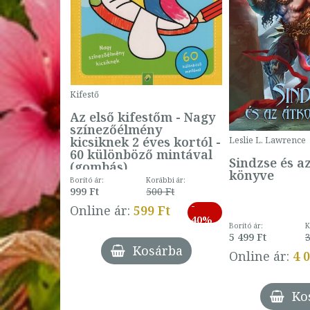
Kifestő
Az első kifestőm - Nagy
színezőélmény
 -
kicsiknek 2 éves kortól -
Leslie L. Lawrence
60 különböző mintával
Sindzse és a
(gombás)
könyve
Borító ár:
Korábbi ár:
999 Ft
500 Ft
ábbi ár:
-
793 Ft
Online ár:
599 Ft
-
40%
3 Ft
Borító ár:
K
27%
5 499 Ft
3
Kosárba
Online ár:
4 
árba
Ko