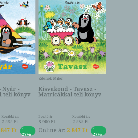
Zdenek Miler
Kisvakond
könyve
Zdenek Miler
 Nyár -
Kisvakond - Tavasz -
 teli könyv
Matricákkal teli könyv
Borító ár:
2 999 Ft
Online ár:
Korábbi ár:
Borító ár:
Korábbi ár:
2 535 Ft
3 900 Ft
2 535 Ft
-
-
 847 Ft
Online ár:
2 847 Ft
27%
27%