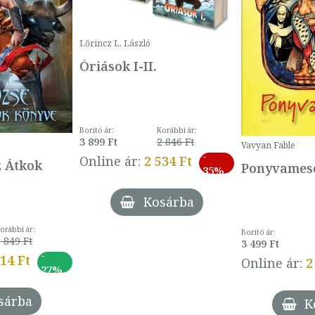
Lőrincz L. László
Óriások I-II.
Borító ár:
Korábbi ár:
3 899 Ft
2 846 Ft
Vavyan Fable
-
Online ár:
2 534 Ft
z Átkok
Ponyvamesé
35%
Kosárba
orábbi ár:
Borító ár:
 849 Ft
3 499 Ft
-
014 Ft
Online ár:
2
27%
sárba
K