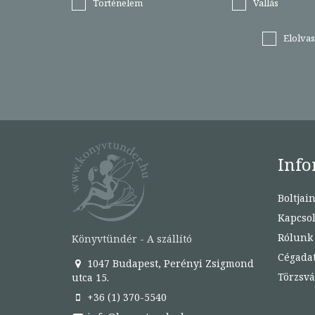
Történelem
Vallás
Elolva
Info
Boltjai
Kapcsol
Rólunk
Könyvtündér - A szállító
Cégada
1047 Budapest, Perényi Zsigmond
Törzsvá
utca 15.
+36 (1) 370-5540