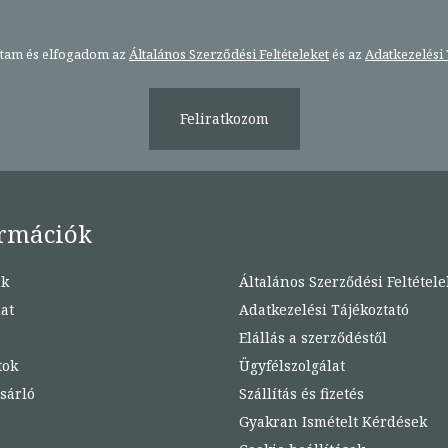
stam és elfogadom az
Általános Szerződési Feltételeket
és az
Adatkezelési 
Feliratkozom
rmációk
nk
Általános Szerződési Feltétele
at
Adatkezelési Tájékoztató
Elállás a szerződéstől
tok
Ügyfélszolgálat
sárló
Szállítás és fizetés
Gyakran Ismételt Kérdések