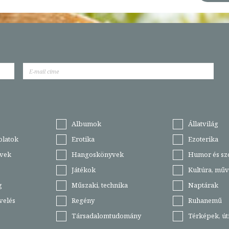
Albumok
Állatvilág
olatok
Erotika
Ezoterika
vek
Hangoskönyvek
Humor és sz
Játékok
Kultúra, műv
g
Műszaki, technika
Naptárak
velés
Regény
Ruhanemű
Társadalomtudomány
Térképek, ú