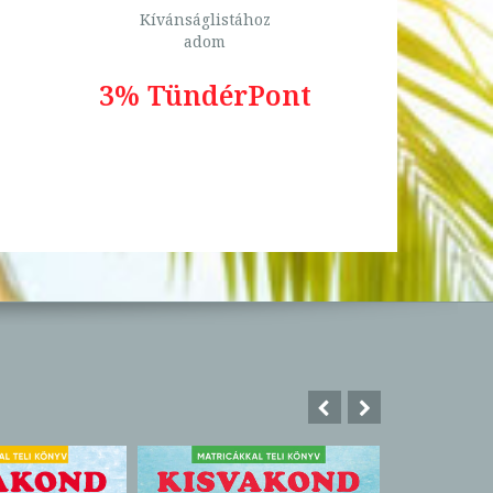
Kívánságlistához
adom
3% TündérPont