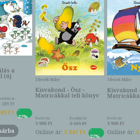
lás a
 (új
Zdenek Miler
Zdenek Miler
Kisvakond - Ősz -
Kisvakond -
Matricákkal teli könyv
Matricákkal
orábbi ár:
2 189 Ft
-
189 Ft
27%
Borító ár:
Korábbi ár:
Borító ár:
3 900 Ft
2 535 Ft
3 900 Ft
-
sárba
Online ár:
2 847 Ft
Online ár:
2
27%