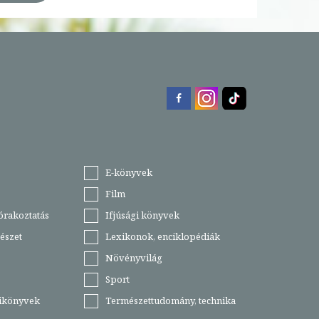
E-könyvek
Film
órakoztatás
Ifjúsági könyvek
észet
Lexikonok, enciklopédiák
Növényvilág
Sport
tikönyvek
Természettudomány, technika