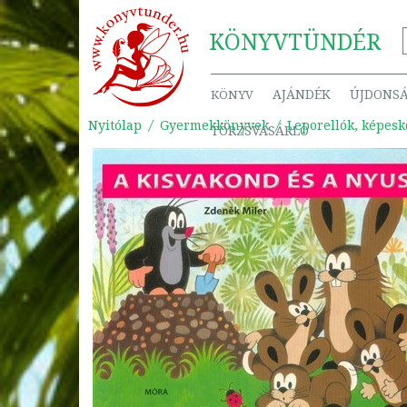
KÖNYV
TÜNDÉR
AJÁNDÉK
ÚJDONS
KÖNYV
Nyitólap
Gyermekkönyvek
Leporellók, képes
TÖRZSVÁSÁRLÓ