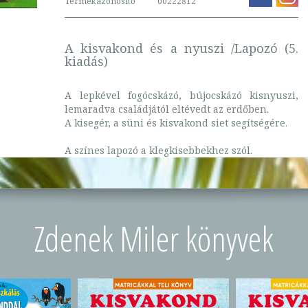
Termékazonosító
00222812
A kisvakond és a nyuszi /Lapozó (5.
kiadás)
A lepkével fogócskázó, bújocskázó kisnyuszi,
lemaradva családjától eltévedt az erdőben.
A kisegér, a süni és kisvakond siet segítségére.
A színes lapozó a klegkisebbekhez szól.
Zdenek Miler könyvek