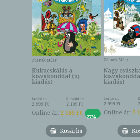
Zdenek Miler
Zdenek Miler
Nagy csúszká
Kukucskálás a
écéje
kisvakonddal
kisvakonddal (új
kiadás)
kiadás)
Borító ár:
K
Borító ár:
Korábbi ár:
ábbi ár:
2 999 Ft
2 999 Ft
2 189 Ft
889 Ft
-
-
Online ár:
2 
Online ár:
2 189 Ft
0 Ft
27%
27%
Ko
Kosárba
árba