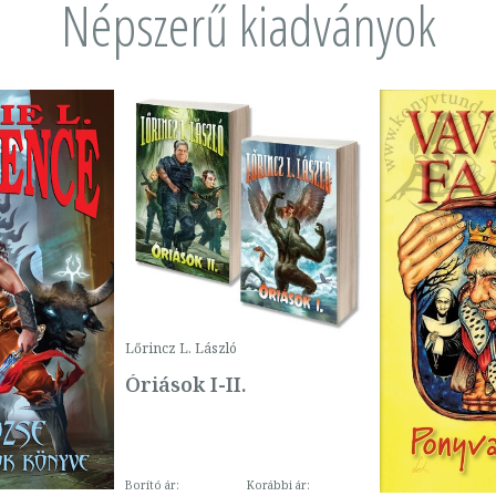
Népszerű kiadványok
Lőrincz L. László
Óriások I-II.
Borító ár:
Korábbi ár: