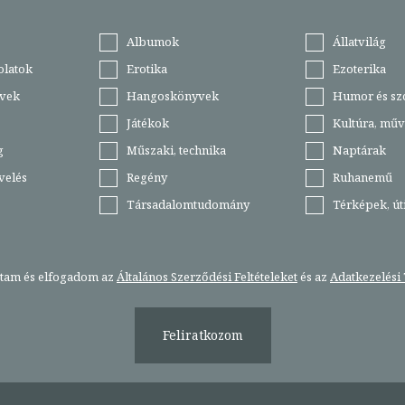
Albumok
Állatvilág
olatok
Erotika
Ezoterika
vek
Hangoskönyvek
Humor és sz
Játékok
Kultúra, műv
g
Műszaki, technika
Naptárak
velés
Regény
Ruhanemű
Társadalomtudomány
Térképek, ú
stam és elfogadom az
Általános Szerződési Feltételeket
és az
Adatkezelési 
Feliratkozom