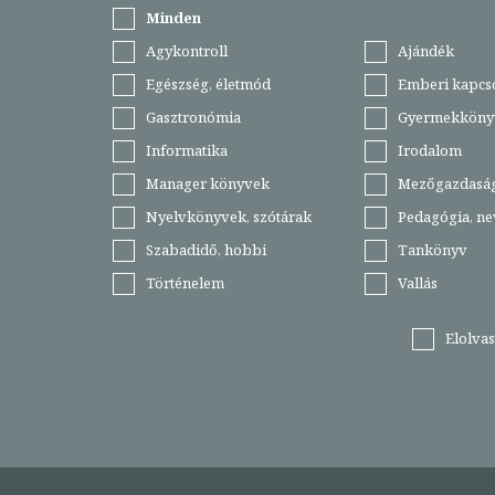
Minden
Agykontroll
Ajándék
Egészség, életmód
Emberi kapcs
Gasztronómia
Gyermekköny
Informatika
Irodalom
Manager könyvek
Mezőgazdasá
Nyelvkönyvek, szótárak
Pedagógia, ne
Szabadidő, hobbi
Tankönyv
Történelem
Vallás
Elolva