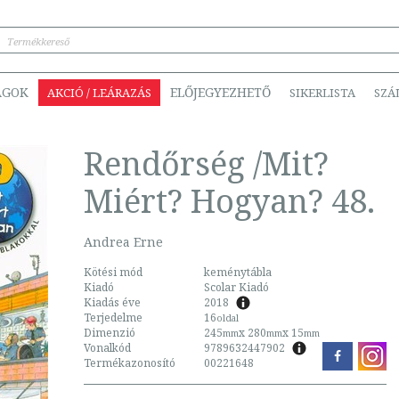
ÁGOK
ELŐJEGYEZHETŐ
AKCIÓ / LEÁRAZÁS
SIKERLISTA
SZÁ
Rendőrség /Mit?
Miért? Hogyan? 48.
Andrea Erne
Kötési mód
keménytábla
Kiadó
Scolar Kiadó
Kiadás éve
2018
Terjedelme
16
oldal
Dimenzió
245
x 280
x 15
mm
mm
mm
Vonalkód
9789632447902
Termékazonosító
00221648