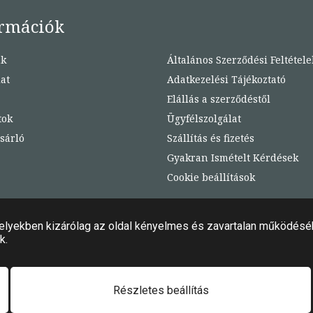
rmációk
nk
Általános Szerződési Feltétele
at
Adatkezelési Tájékoztató
Elállás a szerződéstől
tok
Ügyfélszolgálat
sárló
Szállítás és fizetés
Gyakran Ismételt Kérdések
Cookie beállítások
 jog fenntartva!
Felhasználási feltételek