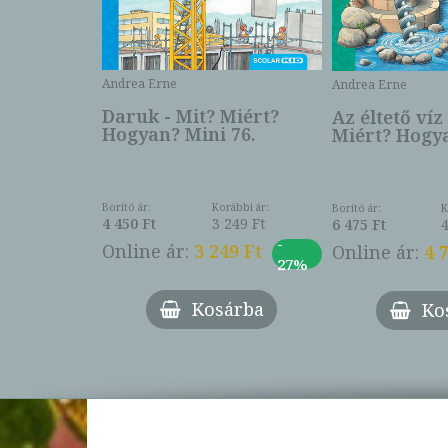
Andrea Erne
Andrea Erne
 Miért?
Daruk - Mit? Miért?
Az éltető víz
ar mini
Hogyan? Mini 76.
Miért? Hogya
ábbi ár:
Borító ár:
Korábbi ár:
Borító ár:
K
249 Ft
4 450 Ft
3 249 Ft
6 475 Ft
-
9 Ft
-
Online ár:
3 249 Ft
Online ár:
4 
27%
27%
árba
Kosárba
Ko