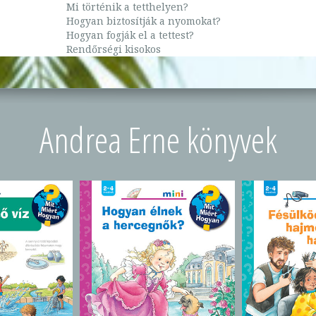
Mi történik a tetthelyen?
Hogyan biztosítják a nyomokat?
Hogyan fogják el a tettest?
Rendőrségi kisokos
Andrea Erne könyvek