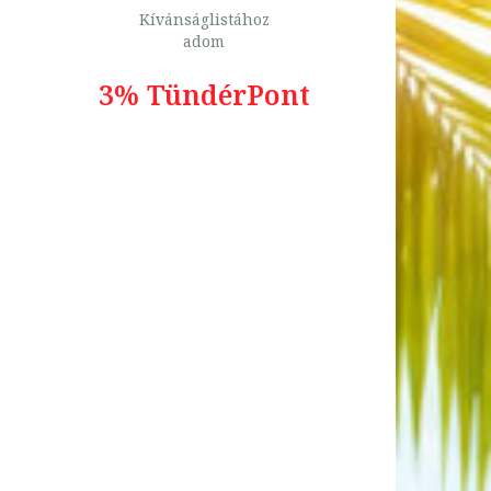
Kívánságlistához
adom
3% TündérPont