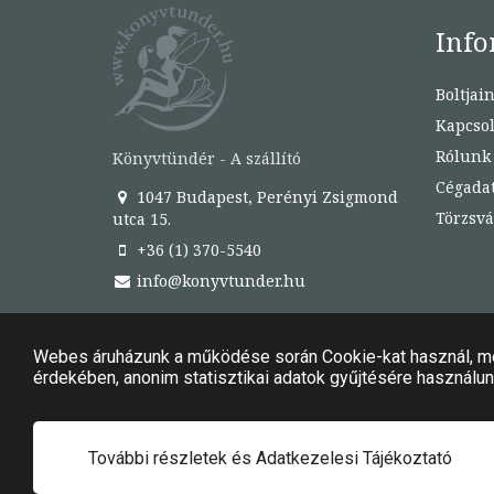
Info
Boltjai
Kapcsol
Rólunk
Könyvtündér - A szállító
Cégada
1047 Budapest, Perényi Zsigmond
Törzsvá
utca 15.
+36 (1) 370-5540
info@konyvtunder.hu
© Copyright 2020. - 2024. Könyvtündér Minden