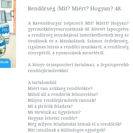
Rendőrség /Mit? Miért? Hogyan? 48.
A Ravensburger népszerű Mit? Miért? Hogyan?
gyermekkönyvsorozatának 48. kötetét lapozgatva
a rendőrség munkájával ismerkedhetnek meg az
óvodások és a kisiskolások. Számos érdekesség,
izgalmas leírás a rendőri munkáról, a rendőrség
szerepéről, a nyomozások menetéről.
A könyv óriásposztert tartalmaz, a legszuperebb
rendőrjárművekkel.
A tartalomból:
Miért van szükség rendőrökre?
Miből áll a rendőrök felszerelése?
Milyen rendőrjárművek vannak?
Mi a járőrök feladata?
Mi történik az ügyeleten?
Hogyan lehetsz rendőr?
Még milyen feladatokat látnak el a rendőrök?
Mit csinálnak a különleges egységek?