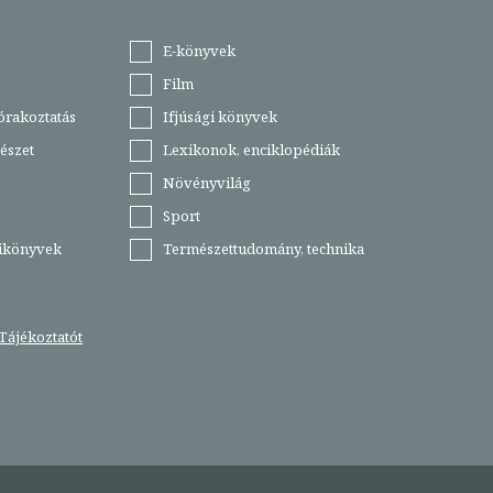
E-könyvek
Film
órakoztatás
Ifjúsági könyvek
észet
Lexikonok, enciklopédiák
Növényvilág
Sport
tikönyvek
Természettudomány, technika
Tájékoztatót