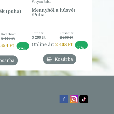
Vavyan Fable
5 990 Ft
Online ár:
Mennyből a húsvét
k (puha)
/Puha
Borító ár:
Korábbi ár:
Korábbi ár:
3 299 Ft
2 309 Ft
2 449 Ft
-
-
Online ár:
2 408 Ft
 554 Ft
27%
27%
Kosárba
osárba