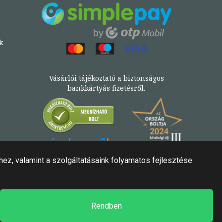
k
Vásárlói tájékoztató a biztonságos
bankkártyás fizetésről.
Könyv az Árukeresőn