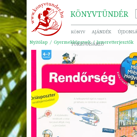
KÖNYV
TÜNDÉR
AJÁNDÉK
ÚJDONS
KÖNYV
Nyitólap
Gyermekkönyvek
Ismeretterjesztők
TÖRZSVÁSÁRLÓ