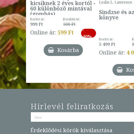
kicsiknek 2 éves kortól -
Leslie L. Lawrence
60 különböző mintával
Sindzse és a
(gombás)
könyve
Borító ár:
Korábbi ár:
999 Ft
500 Ft
ábbi ár:
-
793 Ft
Online ár:
599 Ft
-
40%
3 Ft
Borító ár:
K
27%
5 499 Ft
3
Kosárba
Online ár:
4 
árba
Ko
Hírlevél feliratkozás
Érdeklődési körök kiválasztása