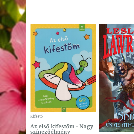
Kifestő
Az első kifestőm - Nagy
színezőélmény
 -