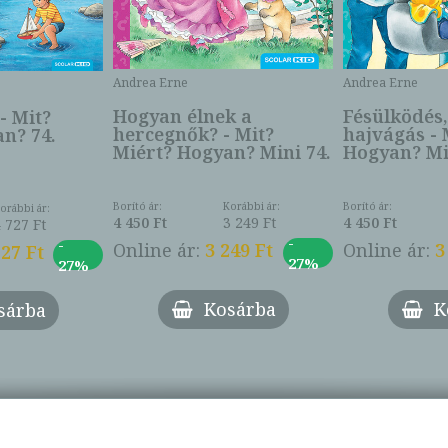
Andrea Erne
Andrea Erne
Hogyan élnek a
Fésülködés
 - Mit?
hercegnők? - Mit?
hajvágás - 
n? 74.
Miért? Hogyan? Mini 74.
Hogyan? Mi
Borító ár:
Korábbi ár:
Borító ár:
orábbi ár:
4 450 Ft
3 249 Ft
4 450 Ft
4 727 Ft
-
-
Online ár:
3 249 Ft
Online ár:
3
727 Ft
27%
27%
Kosárba
K
sárba