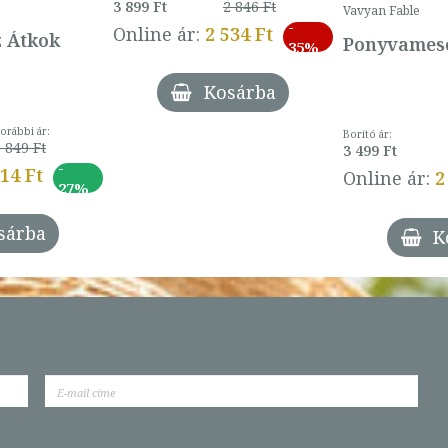
3 899 Ft
2 846 Ft
Vavyan Fable
-
Online ár:
2 534 Ft
z Átkok
Ponyvamesé
35%
Kosárba
orábbi ár:
Borító ár:
 849 Ft
3 499 Ft
-
014 Ft
Online ár:
2
27%
sárba
K