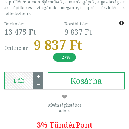
repu¨lőtér, a mentőjárművek, a munkagépek, a gazdaság és
az építkezés világának megannyi apró részletét is
felfedezhetik.
Borító ár:
Korábbi ár:
13 475 Ft
9 837 Ft
9 837 Ft
Online ár:
- 27%
Kosárba
Kívánságlistához
adom
3% TündérPont