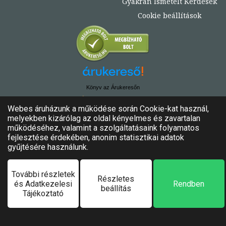
Gyakran Ismételt Kérdések
Cookie beállítások
Könyv az Árukeresőn
© Copyright 2020. - 2024. Könyvtündér
Minden jog fenntartva!
Felhasználási feltételek