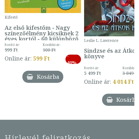
Kifestő
Az első kifestőm - Nagy
színezőélmény kicsiknek 2
éves kortól - 60 különböző
Leslie L. Lawrence
mintával (gombás)
Borító ár:
Korábbi ár:
Sindzse és az Átko
999 Ft
500 Ft
könyve
-
Online ár:
599 Ft
40%
Borító ár:
Korábbi ár
5 499 Ft
3 849 Ft
Kosárba
Online ár:
4 014 Ft
Kosárba
Hírlevél feliratkozás