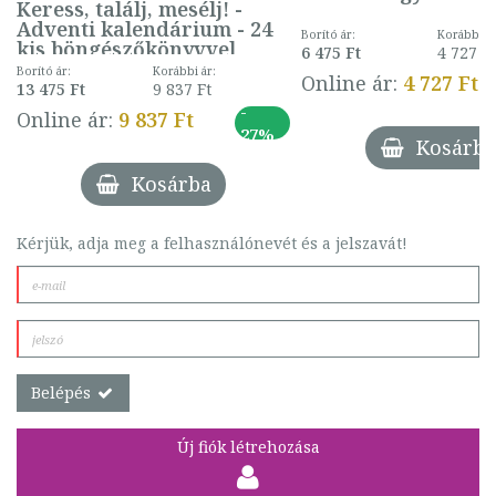
Keress, találj, mesélj! -
Adventi kalendárium - 24
Borító ár:
Korábbi ár
kis böngészőkönyvvel
6 475 Ft
4 727 F
(extra nagy méret) §K
Borító ár:
Korábbi ár:
Online ár:
4 727 Ft
13 475 Ft
9 837 Ft
-
Online ár:
9 837 Ft
27%
Kosárba
Kosárba
Kérjük, adja meg a felhasználónevét és a jelszavát!
Belépés
Új fiók létrehozása