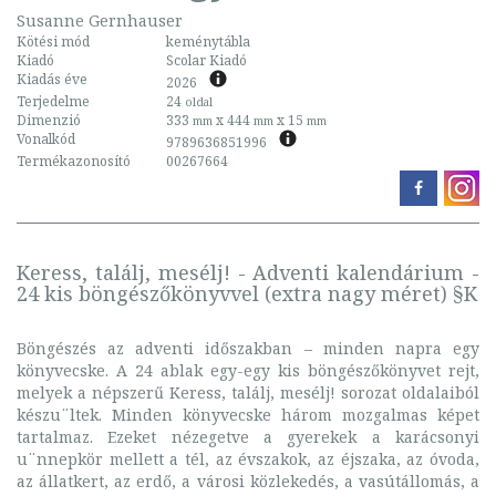
Susanne Gernhauser
Kötési mód
keménytábla
Kiadó
Scolar Kiadó
Kiadás éve
2026
Terjedelme
24
oldal
Dimenzió
333
x 444
x 15
mm
mm
mm
Vonalkód
9789636851996
Termékazonosító
00267664
Keress, találj, mesélj! - Adventi kalendárium -
24 kis böngészőkönyvvel (extra nagy méret) §K
Böngészés az adventi időszakban – minden napra egy
könyvecske. A 24 ablak egy-egy kis böngészőkönyvet rejt,
melyek a népszerű Keress, találj, mesélj! sorozat oldalaiból
készu¨ltek. Minden könyvecske három mozgalmas képet
tartalmaz. Ezeket nézegetve a gyerekek a karácsonyi
u¨nnepkör mellett a tél, az évszakok, az éjszaka, az óvoda,
az állatkert, az erdő, a városi közlekedés, a vasútállomás, a