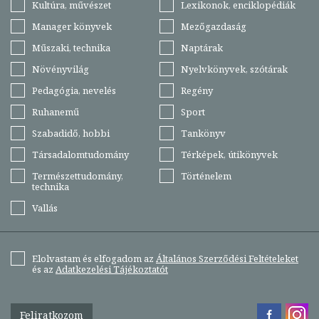
Kultúra, művészet
Lexikonok, enciklopédiák
Manager könyvek
Mezőgazdaság
Műszaki, technika
Naptárak
Növényvilág
Nyelvkönyvek, szótárak
Pedagógia, nevelés
Regény
Ruhanemű
Sport
Szabadidő, hobbi
Tankönyv
Társadalomtudomány
Térképek, útikönyvek
Természettudomány,
Történelem
technika
Vallás
Elolvastam és elfogadom az
Általános Szerződési Feltételeket
és az
Adatkezelési Tájékoztatót
Feliratkozom