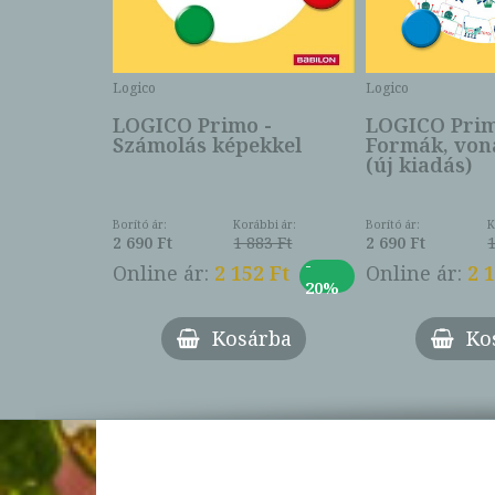
keret
Logico
Logico
LOGICO Primo -
LOGICO Prim
Számolás képekkel
Formák, von
(új kiadás)
ábbi ár:
392 Ft
Borító ár:
Korábbi ár:
Borító ár:
K
-
2 Ft
2 690 Ft
1 883 Ft
2 690 Ft
20%
-
Online ár:
2 152 Ft
Online ár:
2 
20%
árba
Kosárba
Ko