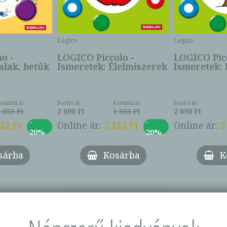
Logico
Logico
o -
LOGICO Piccolo -
LOGICO Picc
alak, betűk
Ismeretek: Élelmiszerek
Ismeretek: 
orábbi ár:
Borító ár:
Korábbi ár:
Borító ár:
1 883 Ft
2 690 Ft
1 883 Ft
2 690 Ft
-
-
152 Ft
Online ár:
2 152 Ft
Online ár:
2
20%
20%
sárba
Kosárba
K