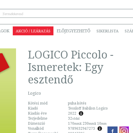
ÁGOK
ELŐJEGYEZHETŐ
AKCIÓ / LEÁRAZÁS
SIKERLISTA
SZÁ
LOGICO Piccolo -
Ismeretek: Egy
esztendő
Logico
Kötési mód
puha kötés
Kiadó
Tessloff Babilon Logico
Kiadás éve
2022
Terjedelme
32
oldal
Dimenzió
170
x 230
x 10
mm
mm
mm
Vonalkód
9789632947273