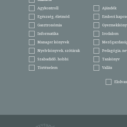
Agykontroll
Ajándék
Egészség, életmód
Emberi kapcs
Gasztronómia
Gyermekköny
Informatika
Irodalom
Manager könyvek
Mezőgazdasá
Nyelvkönyvek, szótárak
Pedagógia, ne
Szabadidő, hobbi
Tankönyv
Történelem
Vallás
Elolva