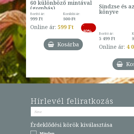
60 különböző mintával
Sindzse és a
(gombás)
könyve
Borító ár:
Korábbi ár:
999 Ft
500 Ft
ábbi ár:
-
793 Ft
Online ár:
599 Ft
-
40%
3 Ft
Borító ár:
K
27%
5 499 Ft
3
Kosárba
Online ár:
4 
árba
Ko
Hírlevél feliratkozás
Érdeklődési körök kiválasztása
Minden