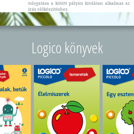
tologatása a kötött pályán kiválóan alkalmas az
írás előkészítéshez.
Logico könyvek