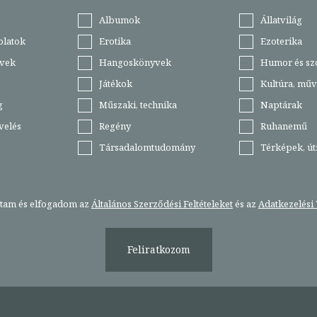
Albumok
Állatvilág
olatok
Erotika
Ezoterika
vek
Hangoskönyvek
Humor és sz
Játékok
Kultúra, műv
g
Műszaki, technika
Naptárak
velés
Regény
Ruhanemű
Társadalomtudomány
Térképek, ú
stam és elfogadom az
Általános Szerződési Feltételeket
és az
Adatkezelési 
Feliratkozom