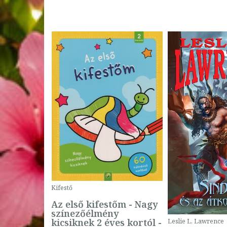
Kifestő
Az első kifestőm - Nagy
színezőélmény
 -
kicsiknek 2 éves kortól -
Leslie L. Lawrence