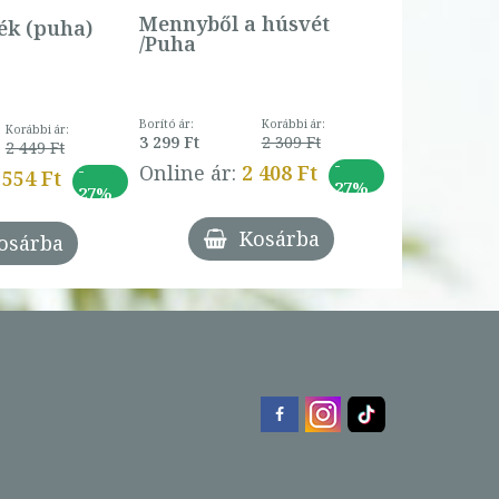
Online ár:
Mennyből a húsvét
k (puha)
/Puha
Borító ár:
Korábbi ár:
Korábbi ár:
3 299 Ft
2 309 Ft
2 449 Ft
-
-
Online ár:
2 408 Ft
 554 Ft
27%
27%
Kosárba
osárba