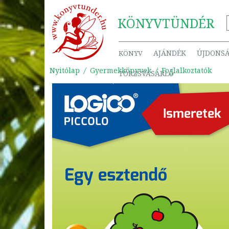
KÖNYV
TÜNDÉR
AJÁNDÉK
ÚJDONS
KÖNYV
Nyitólap
Gyermekkönyvek
Foglalkoztatók
TÖRZSVÁSÁRLÓ