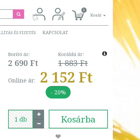
0
Kosár
KAPCSOLAT
LLÍTÁS ÉS FIZETÉS
Borító ár:
Korábbi ár:
2 690 Ft
1 883 Ft
2 152 Ft
Online ár:
- 20%
Kosárba