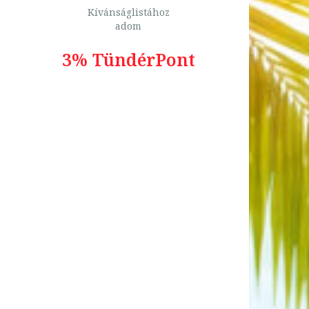
Kívánságlistához
adom
3% TündérPont