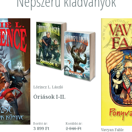
Népszerű kiadványok
Lőrincz L. László
Óriások I-II.
Borító ár:
Korábbi ár:
3 899 Ft
2 846 Ft
Vavyan Fable