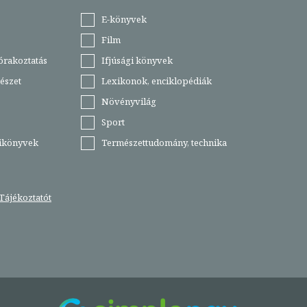
E-könyvek
Film
órakoztatás
Ifjúsági könyvek
észet
Lexikonok, enciklopédiák
Növényvilág
Sport
tikönyvek
Természettudomány, technika
Tájékoztatót