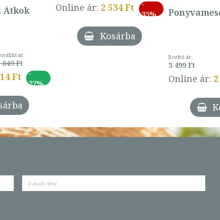
-
Online ár:
2 534 Ft
z Átkok
Ponyvamesé
35%
Kosárba
orábbi ár:
Borító ár:
 849 Ft
3 499 Ft
-
014 Ft
Online ár:
2
27%
sárba
K