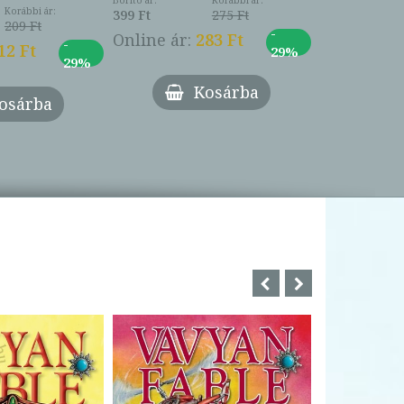
Borító ár:
Korábbi ár:
399 Ft
275 Ft
399 Ft
209 Ft
-
Online ár:
283 Ft
Online ár:
-
12 Ft
29%
29%
Kosárba
osárba