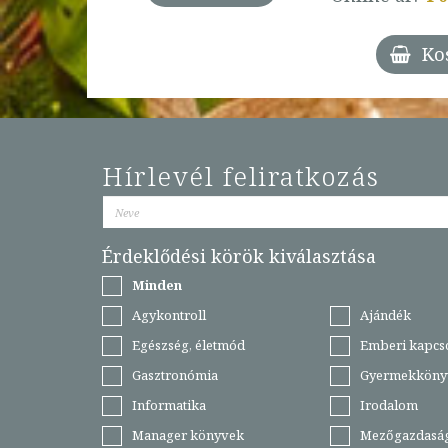
árba
Ko
Hírlevél feliratkozás
Érdeklődési körök kiválasztása
Minden
Agykontroll
Ajándék
Egészség, életmód
Emberi kapcs
Gasztronómia
Gyermekköny
Informatika
Irodalom
Manager könyvek
Mezőgazdasá