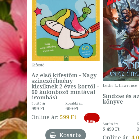
Kifestő
Az első kifestőm - Nagy
színezőélmény
 -
kicsiknek 2 éves kortól -
Leslie L. Lawrence
60 különböző mintával
Sindzse és a
(gombás)
könyve
Borító ár:
Korábbi ár:
999 Ft
500 Ft
ábbi ár:
-
793 Ft
Online ár:
599 Ft
-
40%
3 Ft
Borító ár:
K
27%
5 499 Ft
3
Kosárba
Online ár:
4 