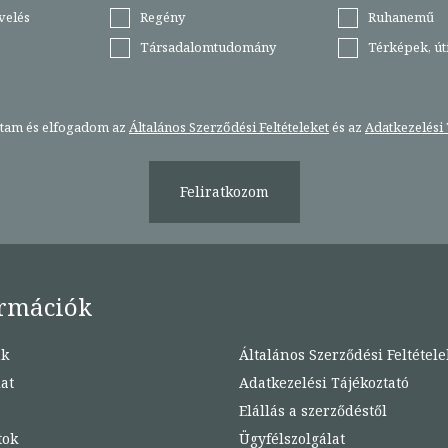
velés
Regény
Ruhanemű
Társadalomtudomány
Térképek, ú
stam és elfogadom az
Általános Szerződési Feltételeket
és az
Adatkezelési 
Feliratkozom
rmációk
nk
Általános Szerződési Feltétele
at
Adatkezelési Tájékoztató
Elállás a szerződéstől
tok
Ügyfélszolgálat