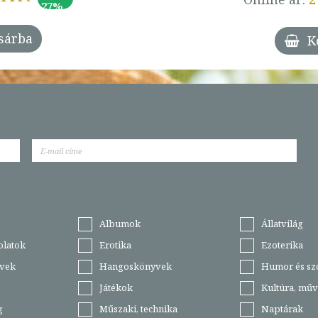
27%
sárba
K
Albumok
Állatvilág
olatok
Erotika
Ezoterika
vek
Hangoskönyvek
Humor és sz
Játékok
Kultúra, műv
g
Műszaki, technika
Naptárak