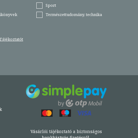
Sport
tikönyvek
Természettudomány, technika
Tájékoztatót
k
Vásárlói tájékoztató a biztonságos
bankkártyás fizetésről.