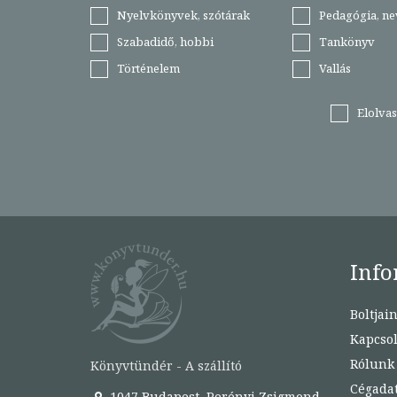
Nyelvkönyvek, szótárak
Pedagógia, ne
Szabadidő, hobbi
Tankönyv
Történelem
Vallás
Elolva
Info
Boltjai
Kapcsol
Rólunk
Könyvtündér - A szállító
Cégada
1047 Budapest, Perényi Zsigmond