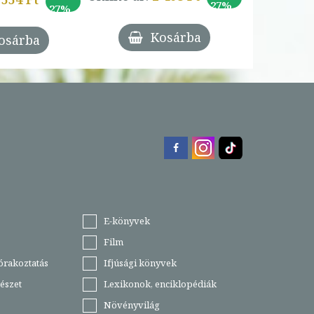
27%
27%
Kosárba
osárba
E-könyvek
Film
órakoztatás
Ifjúsági könyvek
észet
Lexikonok, enciklopédiák
Növényvilág