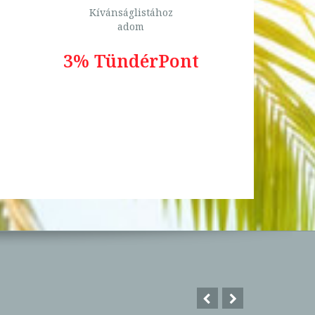
Kívánságlistához
adom
3% TündérPont