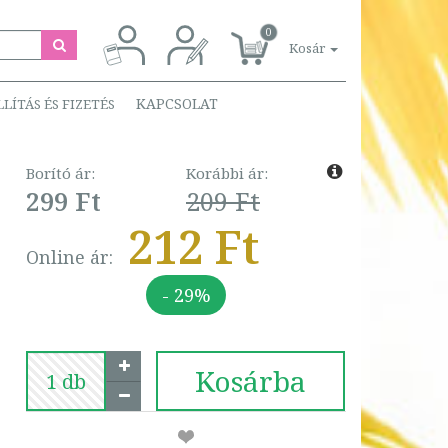
0
Kosár
KAPCSOLAT
LLÍTÁS ÉS FIZETÉS
Borító ár:
Korábbi ár:
299 Ft
209 Ft
212 Ft
Online ár:
- 29%
Kosárba