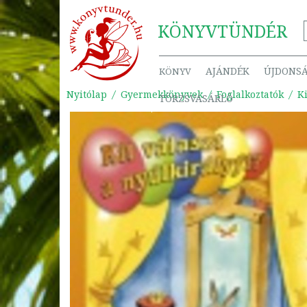
KÖNYV
TÜNDÉR
AJÁNDÉK
ÚJDONS
KÖNYV
Nyitólap
Gyermekkönyvek
Foglalkoztatók
Ki
TÖRZSVÁSÁRLÓ