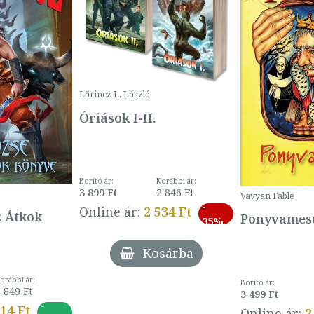
Lőrincz L. László
Óriások I-II.
Borító ár:
Korábbi ár:
3 899 Ft
2 846 Ft
Vavyan Fable
-
Online ár:
2 534 Ft
z Átkok
Ponyvamesé
35%
Kosárba
orábbi ár:
Borító ár:
 849 Ft
3 499 Ft
-
014 Ft
Online ár:
2