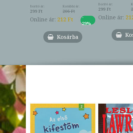
Borító ár:
K
Borító ár:
Korábbi ár:
299 Ft
299 Ft
206 Ft
ábbi ár:
Online ár:
21
-
Online ár:
212 Ft
913 Ft
29%
-
3 Ft
27%
Ko
Kosárba
árba