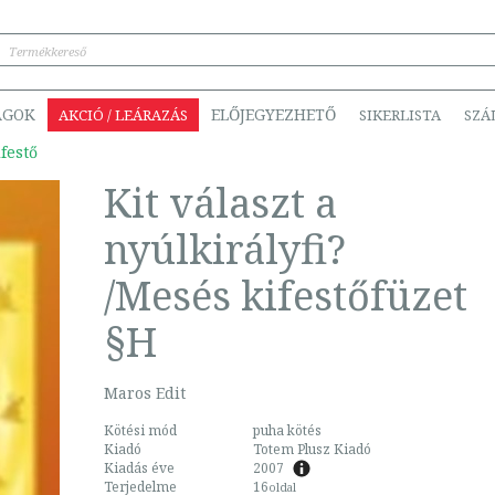
ÁGOK
ELŐJEGYEZHETŐ
AKCIÓ / LEÁRAZÁS
SIKERLISTA
SZÁ
festő
Kit választ a
nyúlkirályfi?
/Mesés kifestőfüzet
§H
Maros Edit
Kötési mód
puha kötés
Kiadó
Totem Plusz Kiadó
Kiadás éve
2007
Terjedelme
16
oldal