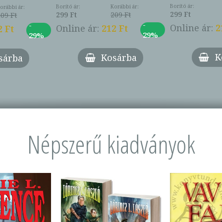
Borító ár:
Borító ár:
Korábbi ár:
orábbi ár:
299 Ft
299 Ft
209 Ft
209 Ft
-
-
Online ár:
2
Online ár:
212 Ft
2 Ft
29%
29%
K
Kosárba
sárba
Népszerű kiadványok