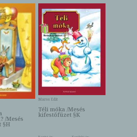
Maros Edit
Maros Edit
Téli móka /Mesés
Morzsi, C
a
kifestőfüzet §K
hóember /
i? /Mesés
kifestőfüz
t §H
Borító ár:
Korábbi ár: