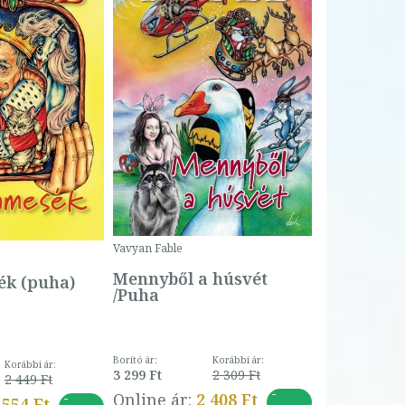
Bartos Erika
Bogyó és 
Csengetty
Borító ár:
Vavyan Fable
5 990 Ft
Online ár:
Mennyből a húsvét
k (puha)
/Puha
Borító ár:
Korábbi ár:
Korábbi ár:
3 299 Ft
2 309 Ft
2 449 Ft
-
-
Online ár:
2 408 Ft
 554 Ft