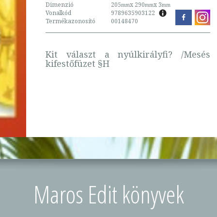
Dimenzió
205
x 290
x 3
mm
mm
mm
Vonalkód
9789635903122
Termékazonosító
00148470
Kit választ a nyúlkirályfi? /Mesés
kifestőfüzet §H
Maros Edit könyvek