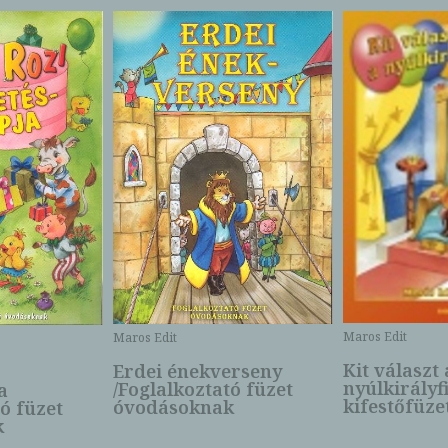
Maros Edit
Maros Edit
Kit választ 
Erdei énekverseny
nyúlkirályf
/Foglalkoztató füzet
a
kifestőfüze
óvodásoknak
tó füzet
k