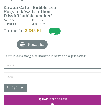
Kawaii Café - Bubble Tea -
Hogyan készíts otthon
frissítő bubble tea-ket?
Borító ár:
Korábbi ár:
5 490 Ft
4 008 Ft
-
Online ár:
3 843 Ft
30%
Kosárba
Kérjük, adja meg a felhasználónevét és a jelszavát!
Belépés
Új fiók létrehozása