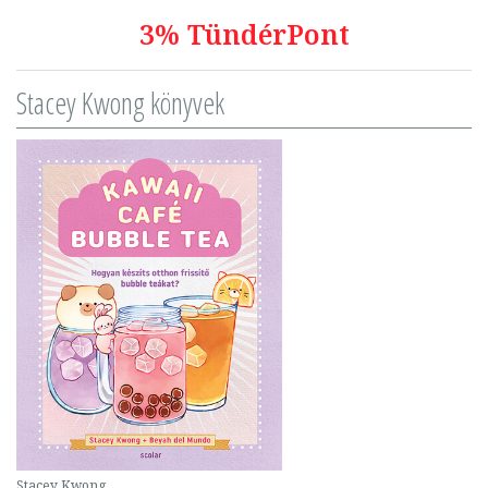
3% TündérPont
Stacey Kwong könyvek
Stacey Kwong