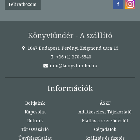
Feliratkozom
Könyvtündér - A szállító
1047 Budapest, Perényi Zsigmond utca 15.
+36 (1) 370-5540
info@konyvtunder.hu
Információk
Boltjaink
ÁSZF
Kapcsolat
Adatkezelési Tájékoztató
Rólunk
Elállás a szerződéstől
Törzsvásárló
Cégadatok
Ügyfélszolgálat
Szállítás és fizetés