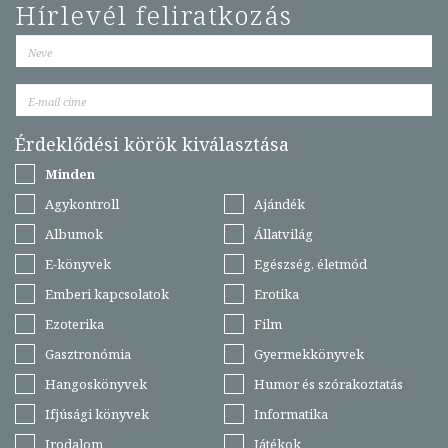
Hírlevél feliratkozás
Érdeklődési körök kiválasztása
Minden
Agykontroll
Ajándék
Albumok
Állatvilág
E-könyvek
Egészség, életmód
Emberi kapcsolatok
Erotika
Ezoterika
Film
Gasztronómia
Gyermekkönyvek
Hangoskönyvek
Humor és szórakoztatás
Ifjúsági könyvek
Informatika
Irodalom
Játékok