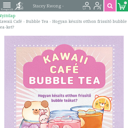
0
Stacey Kwong -
Nyitólap
Kawaii Café - Bubble
Kawaii Café - Bubble Tea - Hogyan készíts otthon frissítő bubble
tea-ket?
Tea - Hogyan készíts
otthon frissítő bubble
tea-ket? |
9789635099122