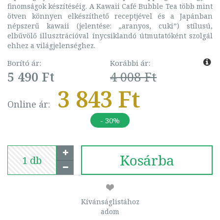
finomságok készítéséig. A Kawaii Café Bubble Tea több mint
ötven könnyen elkészíthető receptjével és a Japánban
népszerű kawaii (jelentése: „aranyos, cuki”) stílusú,
elbűvölő illusztrációval ínycsiklandó útmutatóként szolgál
ehhez a világjelenséghez.
Borító ár:
Korábbi ár:
5 490 Ft
4 008 Ft
3 843 Ft
Online ár:
- 30%
Kosárba
Kívánságlistához
adom