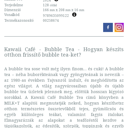
2024
Terjedelme
128
oldal
Dimenzió
166
x 208
x 16
mm
mm
mm
Vonalkód
9789635099122
Termékazonosító
00258674
Kawaii Café - Bubble Tea - Hogyan készíts
otthon frissítő bubble tea-ket?
A bubble tea sose volt még ilyen finom… és cuki! A bubble
tea – néha buborékteának vagy gyöngyteának is nevezik –
az 1980-as években Tajvanról indult, és meghódította az
egész világot. A világ nagyvárosaiban újabb és újabb
bubble tea üzletek jelennek meg, előttük hosszan kígyózó
sorokkal. A Kawaii Café Bubble Tea című könyvben a
MILK+T alapítói megmutatják neked, hogyan készíthetsz
otthon természetes összetevőkből tejes, gyümölcsös és
egyéb különleges teákat, valamint fagyis italokat.
Elmagyarázzák az alapokat a teafőzéstől kezdve a
tápiókagolyók, az édesítők, szörpök, toppingok és egyéb