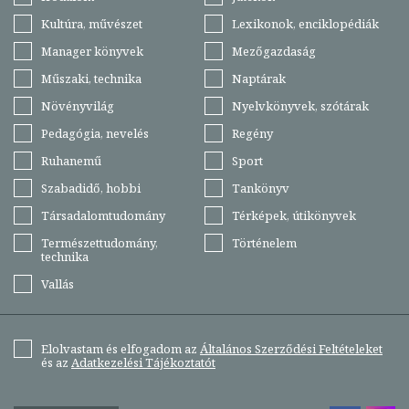
Kultúra, művészet
Lexikonok, enciklopédiák
Manager könyvek
Mezőgazdaság
Műszaki, technika
Naptárak
Növényvilág
Nyelvkönyvek, szótárak
Pedagógia, nevelés
Regény
Ruhanemű
Sport
Szabadidő, hobbi
Tankönyv
Társadalomtudomány
Térképek, útikönyvek
Természettudomány,
Történelem
technika
Vallás
Elolvastam és elfogadom az
Általános Szerződési Feltételeket
és az
Adatkezelési Tájékoztatót