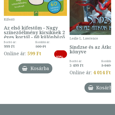
Kifestő
Az első kifestőm - Nagy
színezőélmény kicsiknek 2
éves kortól - 60 különböző
Leslie L. Lawrence
mintával (gombás)
Borító ár:
Korábbi ár:
Sindzse és az Átko
999 Ft
500 Ft
könyve
-
Online ár:
599 Ft
40%
Borító ár:
Korábbi ár
5 499 Ft
3 849 Ft
Kosárba
Online ár:
4 014 Ft
Kosárba