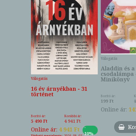
Válogatás
Aladdin és a
csodalámpa 
Minikönyv
Válogatás
16 év árnyékban - 31
történet
asmányok
Borító ár:
K
lemzése 3.
199 Ft
soknak
Online ár:
14
Borító ár:
Korábbi ár:
5 490 Ft
4 941 Ft
ábbi ár:
Ko
-
3 Ft
Online ár:
4 941 Ft
-
10%
Ft
Várható megjelenés:
2026. 09. 02.