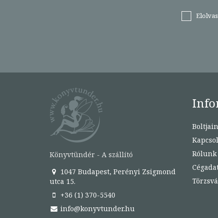
Elolva
Info
Boltjai
Kapcsol
Rólunk
Könyvtündér - A szállító
Cégada
1047 Budapest, Perényi Zsigmond
Törzsvá
utca 15.
+36 (1) 370-5540
info@konyvtunder.hu