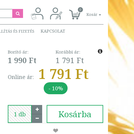
0
Kosár
KAPCSOLAT
LLÍTÁS ÉS FIZETÉS
Borító ár:
Korábbi ár:
1 990 Ft
1 791 Ft
1 791 Ft
Online ár:
- 10%
Kosárba