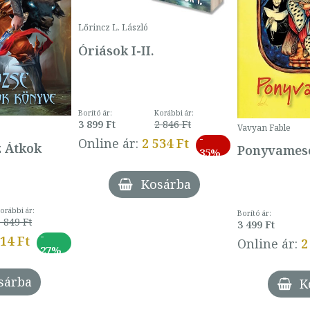
Lőrincz L. László
Óriások I-II.
Borító ár:
Korábbi ár:
3 899 Ft
2 846 Ft
Vavyan Fable
-
Online ár:
2 534 Ft
z Átkok
Ponyvamesé
35%
Kosárba
orábbi ár:
Borító ár:
 849 Ft
3 499 Ft
-
014 Ft
Online ár:
2
27%
sárba
K