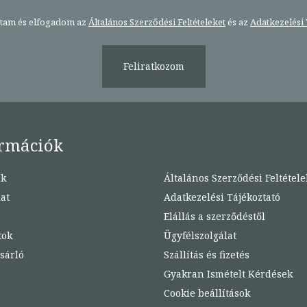
stam és elfogadom az
Általános Szerződési Feltételeket
és az
Adatkezelési 
Feliratkozom
rmációk
nk
Általános Szerződési Feltétele
at
Adatkezelési Tájékoztató
Elállás a szerződéstől
tok
Ügyfélszolgálat
sárló
Szállítás és fizetés
Gyakran Ismételt Kérdések
Cookie beállítások