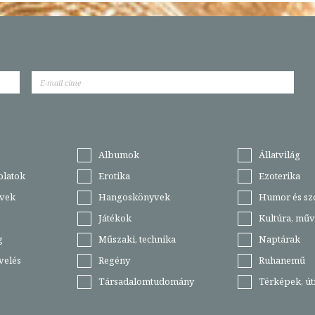
Albumok
Állatvilág
olatok
Erotika
Ezoterika
vek
Hangoskönyvek
Humor és sz
Játékok
Kultúra, műv
g
Műszaki, technika
Naptárak
velés
Regény
Ruhanemű
Társadalomtudomány
Térképek, ú