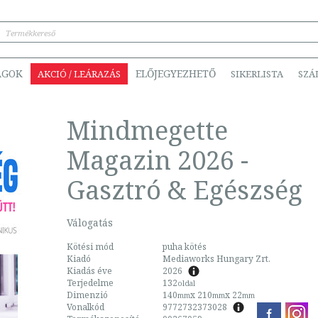
ÁGOK
ELŐJEGYEZHETŐ
AKCIÓ / LEÁRAZÁS
SIKERLISTA
SZÁ
Mindmegette
Magazin 2026 -
Gasztró & Egészség
Válogatás
Kötési mód
puha kötés
Kiadó
Mediaworks Hungary Zrt.
Kiadás éve
2026
Terjedelme
132
oldal
Dimenzió
140
x 210
x 22
mm
mm
mm
Vonalkód
9772732373028