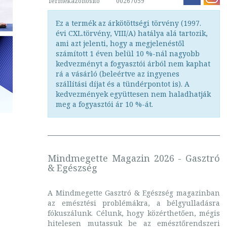
Termékazonosító
00267059
Ez a termék az árkötöttségi törvény (1997.
évi CXL.törvény, VIII/A) hatálya alá tartozik,
ami azt jelenti, hogy a megjelenéstől
számított 1 éven belül 10 %-nál nagyobb
kedvezményt a fogyasztói árból nem kaphat
rá a vásárló (beleértve az ingyenes
szállítási díjat és a tündérpontot is). A
kedvezmények együttesen nem haladhatják
meg a fogyasztói ár 10 %-át.
Mindmegette Magazin 2026 - Gasztró
& Egészség
A Mindmegette Gasztró & Egészség magazinban
az emésztési problémákra, a bélgyulladásra
fókuszálunk. Célunk, hogy közérthetően, mégis
hitelesen mutassuk be az emésztőrendszeri