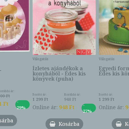
Válogatás
Válogatás
Ízletes ajándékok a
Egyedi for
-
konyhából - Édes kis
Édes kis k
könyvek (puha)
orábbi ár:
Borító ár:
Korábbi ár:
Borító ár:
100 Ft
1 299 Ft
948 Ft
1 299 Ft
-
1 Ft
-
Online ár:
948 Ft
Online ár:
9
29%
27%
sárba
Kosárba
K