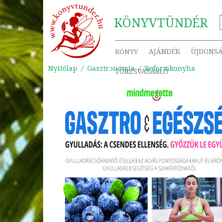
KÖNYV
TÜNDÉR
AJÁNDÉK
ÚJDONS
KÖNYV
Nyitólap
Gasztronómia
Reformkonyha
TÖRZSVÁSÁRLÓ