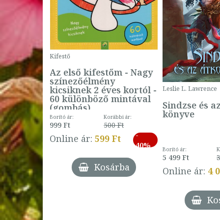
Kifestő
Az első kifestőm - Nagy
színezőélmény
 -
kicsiknek 2 éves kortól -
Leslie L. Lawrence
60 különböző mintával
Sindzse és a
(gombás)
könyve
Borító ár:
Korábbi ár:
999 Ft
500 Ft
ábbi ár:
-
793 Ft
Online ár:
599 Ft
-
40%
3 Ft
Borító ár:
K
27%
5 499 Ft
3
Kosárba
Online ár:
4 
árba
Ko