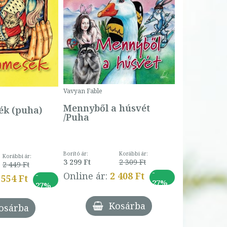
Bartos Erika
Bogyó és 
Csengetty
Borító ár:
Vavyan Fable
5 990 Ft
Online ár:
Mennyből a húsvét
k (puha)
/Puha
Borító ár:
Korábbi ár:
Korábbi ár:
3 299 Ft
2 309 Ft
2 449 Ft
-
-
Online ár:
2 408 Ft
 554 Ft
27%
27%
Kosárba
osárba