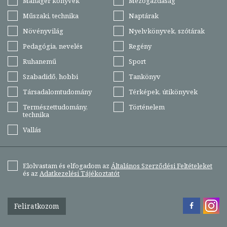
Manager könyvek
Mezőgazdaság
Műszaki, technika
Naptárak
Növényvilág
Nyelvkönyvek, szótárak
Pedagógia, nevelés
Regény
Ruhanemű
Sport
Szabadidő, hobbi
Tankönyv
Társadalomtudomány
Térképek, útikönyvek
Természettudomány,
Történelem
technika
Vallás
Elolvastam és elfogadom az
Általános Szerződési Feltételeket
és az
Adatkezelési Tájékoztatót
Feliratkozom