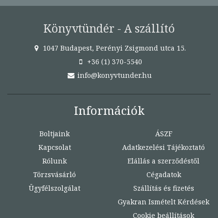
Könyvtündér - A szállító
1047 Budapest, Perényi Zsigmond utca 15.
+36 (1) 370-5540
info@konyvtunder.hu
Információk
Boltjaink
ÁSZF
Kapcsolat
Adatkezelési Tájékoztató
Rólunk
Elállás a szerződéstől
Törzsvásárló
Cégadatok
Ügyfélszolgálat
Szállítás és fizetés
Gyakran Ismételt Kérdések
Cookie beállítások