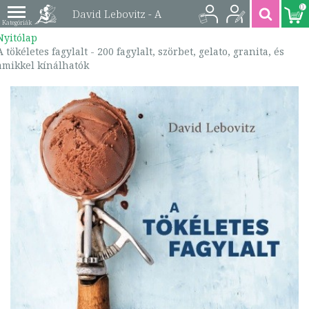
0
David Lebovitz - A
Nyitólap
tökéletes fagylalt - 200
A tökéletes fagylalt - 200 fagylalt, szörbet, gelato, granita, és
amikkel kínálhatók
fagylalt, szörbet,
gelato, granita, és
amikkel kínálhatók |
9786155767036