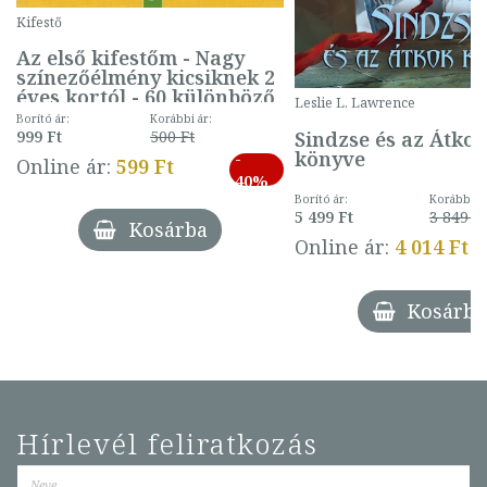
Kifestő
Az első kifestőm - Nagy
színezőélmény kicsiknek 2
éves kortól - 60 különböző
Leslie L. Lawrence
mintával (gombás)
Borító ár:
Korábbi ár:
Sindzse és az Átko
999 Ft
500 Ft
könyve
-
Online ár:
599 Ft
40%
Borító ár:
Korábbi ár
5 499 Ft
3 849 Ft
Kosárba
Online ár:
4 014 Ft
Kosárba
Hírlevél feliratkozás