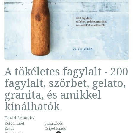
A tökéletes fagylalt - 200
fagylalt, szörbet, gelato,
granita, és amikkel
kínálhatók
David Lebovitz
Kötési mód
puha kötés
Kiadó
Csipet Kiadó