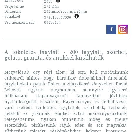
Kiadás éve
2019
Terjedelme
272
oldal
Dimenzió
202
x 253
x 23
mm
mm
mm
Vonalkód
9786155767036
Termékazonosító
00230404
A tökéletes fagylalt - 200 fagylalt, szörbet,
gelato, granita, és amikkel kínálhatók
Megvalósult egy régi álom: ki sem kell mozdulnunk
otthonról ahhoz, hogy bármikor finomabbnál finomabb
fagylaltokat együnk. Ebben a világsikerű könyvében David
Lebovitz ugyanis megmutatja, mennyire egyszerű
hétköznapi alapanyagokból fantasztikus jéghideg
nyalánkságokat készíteni. Hagyományos és felfedezésre
váró ízekből születnek fagylaltok, szörbetek, serbetek,
gelátók és graniták. Amiket aztán márványozhatunk,
rétegezhetünk, nyakon önthetünk hideg és meleg
szószokkal, piríthatunk rájuk édes és sós magvakat,
süthetünk tölcsért, piskótakelyhet, kekszet, brownie-t,