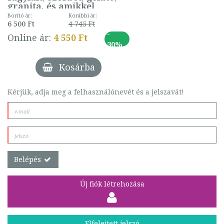
granita, és amikkel
kínálhatók
Borító ár:
Korábbi ár:
6 500 Ft
4 745 Ft
-
Online ár:
4 550 Ft
30%
Kosárba
Kérjük, adja meg a felhasználónevét és a jelszavát!
Belépés
Új fiók létrehozása
Elfelejtett jelszó