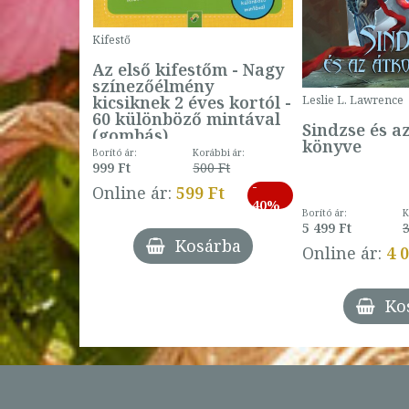
Kifestő
Az első kifestőm - Nagy
színezőélmény
 -
kicsiknek 2 éves kortól -
Leslie L. Lawrence
60 különböző mintával
Sindzse és a
(gombás)
könyve
Borító ár:
Korábbi ár:
999 Ft
500 Ft
ábbi ár:
-
793 Ft
Online ár:
599 Ft
-
40%
3 Ft
Borító ár:
K
27%
5 499 Ft
3
Kosárba
Online ár:
4 
árba
Ko