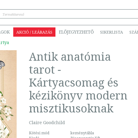
ÁGOK
ELŐJEGYEZHETŐ
AKCIÓ / LEÁRAZÁS
SIKERLISTA
SZÁ
ártya
Antik anatómia
tarot -
Kártyacsomag és
kézikönyv modern
misztikusoknak
Claire Goodchild
Kötési mód
keménytábla