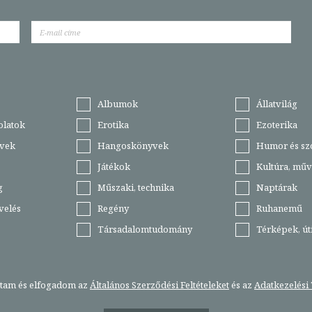
Albumok
Állatvilág
olatok
Erotika
Ezoterika
vek
Hangoskönyvek
Humor és sz
Játékok
Kultúra, műv
g
Műszaki, technika
Naptárak
velés
Regény
Ruhanemű
Társadalomtudomány
Térképek, ú
stam és elfogadom az
Általános Szerződési Feltételeket
és az
Adatkezelési 