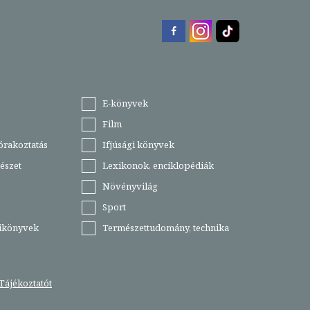
E-könyvek
Film
órakoztatás
Ifjúsági könyvek
észet
Lexikonok, enciklopédiák
Növényvilág
Sport
tikönyvek
Természettudomány, technika
Tájékoztatót