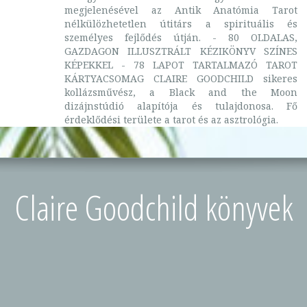
megjelenésével az Antik Anatómia Tarot
nélkülözhetetlen útitárs a spirituális és
személyes fejlődés útján. - 80 OLDALAS,
GAZDAGON ILLUSZTRÁLT KÉZIKÖNYV SZÍNES
KÉPEKKEL - 78 LAPOT TARTALMAZÓ TAROT
KÁRTYACSOMAG CLAIRE GOODCHILD sikeres
kollázsművész, a Black and the Moon
dizájnstúdió alapítója és tulajdonosa. Fő
érdeklődési területe a tarot és az asztrológia.
Claire Goodchild könyvek