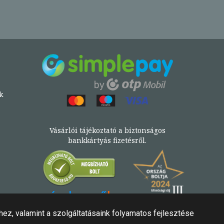
k
Vásárlói tájékoztató a biztonságos
bankkártyás fizetésről.
Könyv az Árukeresőn