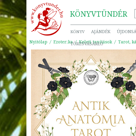
KÖNYV
TÜNDÉR
AJÁNDÉK
ÚJDONS
KÖNYV
Nyitólap
Ezoterika
Keleti tanítások
Tarot, k
TÖRZSVÁSÁRLÓ