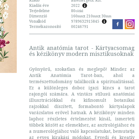
Kiadó
Bioenergetic Kft.
Kiadás éve
2022
Terjedelme
80
oldal
Dimenzió
160
x 210
x 30
mm
mm
mm
Vonalkód
9789632915845
Termékazonosító
00246791
Antik anatómia tarot - Kártyacsomag
és kézikönyv modern misztikusoknak
Gyönyörű, szokatlan és meglepő! Mindez az
Antik Anatómia Tarot-ban, ahol a
természettudomány találkozik a spiritualitással.
Ez a különleges doboz igazi kincs a tarot
rajongói számára. A vintázs stílusú anatómiai
illusztrációkkal és kifinomult botanikai
rajzokkal díszített, formabontó kártyalapok
varázslatos erővel hatnak. A kézikönyv minden
laphoz részletes értelmezést kínál, ismerteti
többek között az elemekhez, az asztrológiához és
a numerológiához való kapcsolatukat, bemutatja
az egyes kirakási módokat. Egyedi és kreatív