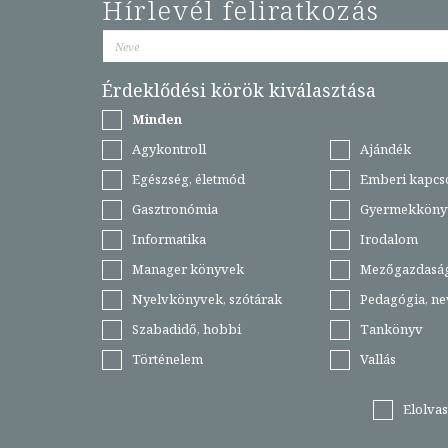
Hírlevél feliratkozás
Érdeklődési körök kiválasztása
Minden
Agykontroll
Ajándék
Egészség, életmód
Emberi kapcs
Gasztronómia
Gyermekköny
Informatika
Irodalom
Manager könyvek
Mezőgazdasá
Nyelvkönyvek, szótárak
Pedagógia, ne
Szabadidő, hobbi
Tankönyv
Történelem
Vallás
Elolva