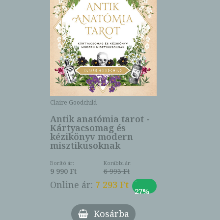
Claire Goodchild
Antik anatómia tarot -
Kártyacsomag és
kézikönyv modern
misztikusoknak
Borító ár:
Korábbi ár:
9 990 Ft
6 993 Ft
-
Online ár:
7 293 Ft
27%
Kosárba