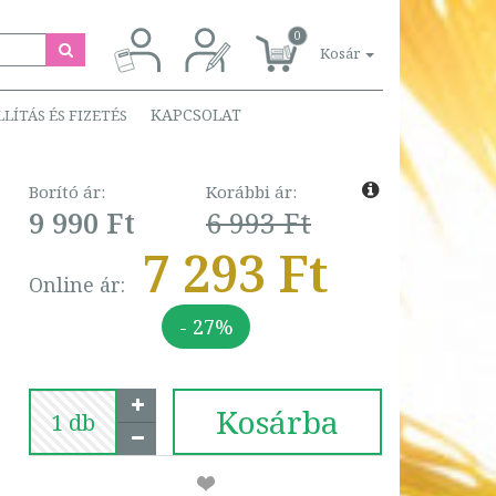
0
Kosár
KAPCSOLAT
LLÍTÁS ÉS FIZETÉS
Borító ár:
Korábbi ár:
9 990 Ft
6 993 Ft
7 293 Ft
Online ár:
- 27%
Kosárba