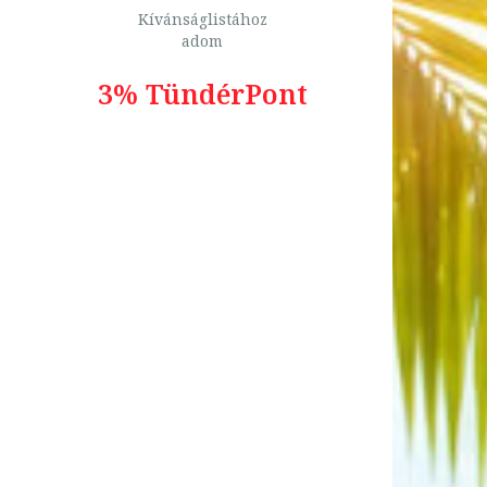
Kívánságlistához
adom
3% TündérPont