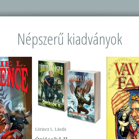
Népszerű kiadványok
Lőrincz L. László