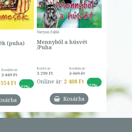
Bogyó és 
Csengetty
Borító ár:
Vavyan Fable
5 990 Ft
Online ár:
Mennyből a húsvét
k (puha)
/Puha
Borító ár:
Korábbi ár:
Korábbi ár:
3 299 Ft
2 309 Ft
2 449 Ft
-
-
Online ár:
2 408 Ft
 554 Ft
27%
27%
Kosárba
osárba