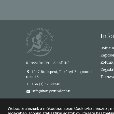
Info
Boltjai
Kapcsol
Rólunk
Könyvtündér - A szállító
Cégada
1047 Budapest, Perényi Zsigmond
Törzsvá
utca 15.
+36 (1) 370-5540
info@konyvtunder.hu