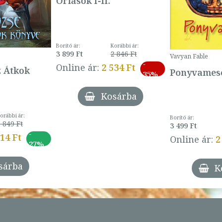
Óriások I-II.
Borító ár:
Korábbi ár:
3 899 Ft
2 846 Ft
Vavyan Fable
-
Online ár:
2 534 Ft
z Átkok
Ponyvamesé
35%
Kosárba
orábbi ár:
Borító ár:
 849 Ft
3 499 Ft
-
014 Ft
Online ár:
2
27%
sárba
K