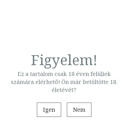
Borító ár:
Korábbi ár:
Borító ár:
Korábbi ár
6 299 Ft
4 598 Ft
6 299 Ft
4 409 Ft
-
Online ár:
4 598 Ft
Online ár:
4 598 Ft
27%
Kosárba
Kosárba
Kérjük, adja meg a felhasználónevét és a jelszavát!
Figyelem!
Ez a tartalom csak 18 éven felüliek
számára elérhető! Ön már betöltötte 18.
Belépés
életévét?
Új fiók létrehozása
Igen
Nem
Elfelejtett jelszó