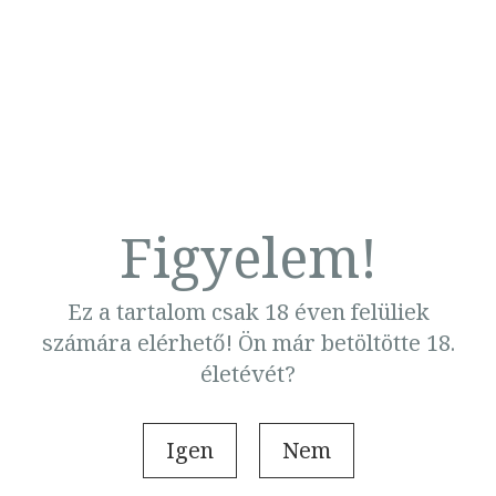
Vi Keeland
Vi Keeland
Majdnem örökké
A legnagyobb kísér
Borító ár:
Korábbi ár:
Borító ár:
Korábbi ár
6 499 Ft
5 849 Ft
6 499 Ft
5 849 Ft
-
Online ár:
5 849 Ft
Online ár:
5 849 Ft
10%
Kosárba
Kosárba
Figyelem!
Kérjük, adja meg a felhasználónevét és a jelszavát!
Ez a tartalom csak 18 éven felüliek
számára elérhető! Ön már betöltötte 18.
életévét?
Belépés
Igen
Nem
Új fiók létrehozása