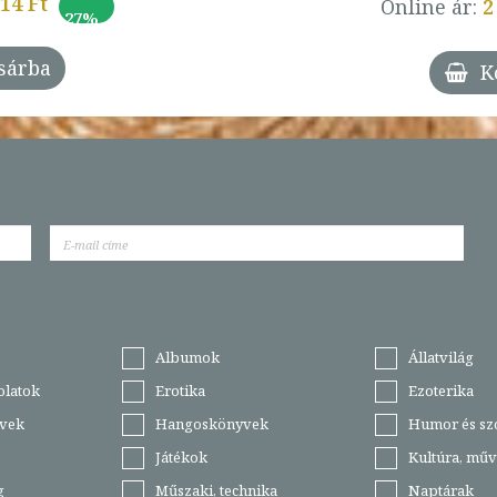
014 Ft
Online ár:
2
27%
sárba
K
Albumok
Állatvilág
olatok
Erotika
Ezoterika
vek
Hangoskönyvek
Humor és sz
Játékok
Kultúra, műv
g
Műszaki, technika
Naptárak