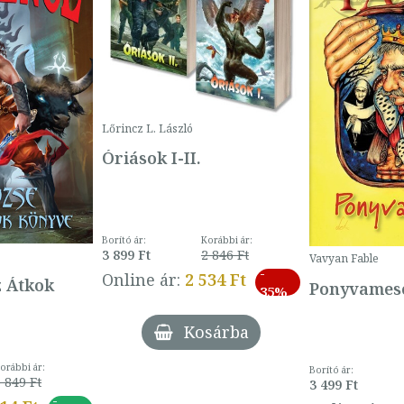
Lőrincz L. László
Óriások I-II.
Borító ár:
Korábbi ár:
3 899 Ft
2 846 Ft
Vavyan Fable
-
Online ár:
2 534 Ft
z Átkok
Ponyvamesé
35%
Kosárba
orábbi ár:
Borító ár:
 849 Ft
3 499 Ft
-