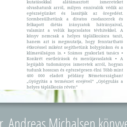
kutatásokkal alátámasztott ismereteket
olvashatunk arról, milyen ennivalók védik az
egészségünket és lassítják az öregedést.
Szembesülhetünk a divatos csodaszerek és
felkapott diétás irányzatok hátrányaival,
valamint a velük kapcsolatos tévhitekkel. A
könyv nemcsak a helyes táplálkozásra tanít,
hanem azt is megmutatja, hogy fenntartható
étkezéssel miként segíthetünk bolygónkon és a
klímaválságon is. • Számos gyakorlati tanács •
Konkrét esetleírások és menüjavaslatok • A
legújabb tudományos ismeretek arról, hogyan
tudunk hosszan és egészségesen élni Több mint
400 000 eladott példány Németországban!
„Gyógyítás a természet erejével” „Gyógyulás a
helyes táplálkozás révén”
r. Andreas Michalsen könyv