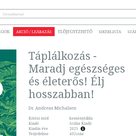
ÁGOK
ELŐJEGYEZHETŐ
AKCIÓ / LEÁRAZÁS
SIKERLISTA
SZÁ
Táplálkozás -
Maradj egészséges
és életerős! Élj
hosszabban!
Dr. Andreas Michalsen
Kötési mód
keménytábla
Kiadó
Scolar Kiadó
Kiadás éve
2025
Terjedelme
432
oldal