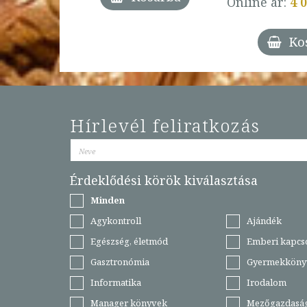
Online ár:
4 
árba
Ko
Hírlevél feliratkozás
Érdeklődési körök kiválasztása
Minden
Agykontroll
Ajándék
Egészség, életmód
Emberi kapcs
Gasztronómia
Gyermekköny
Informatika
Irodalom
Manager könyvek
Mezőgazdasá