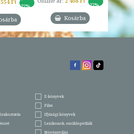
Online ár:
2 408 Ft
 554 Ft
27%
27%
Kosárba
osárba
E-könyvek
Film
órakoztatás
Ifjúsági könyvek
észet
Lexikonok, enciklopédiák
Növényvilág