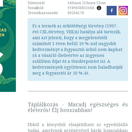
Dimenzió
140
x 210
x 32
mm
mm
mm
Vonalkód
9789636851668
Termékazonosító
00264178
Ez a termék az árkötöttségi törvény (1997.
évi CXL.törvény, VIII/A) hatálya alá tartozik,
ami azt jelenti, hogy a megjelenéstől
számított 1 éven belül 10 %-nál nagyobb
kedvezményt a fogyasztói árból nem kaphat
rá a vásárló (beleértve az ingyenes
szállítási díjat és a tündérpontot is). A
kedvezmények együttesen nem haladhatják
meg a fogyasztói ár 10 %-át.
Táplálkozás - Maradj egészséges és
életerős! Élj hosszabban!
Ebből a könyvből elsajátítható az egyedülálló
tudás, amelynek segítségével bárki hosszabban