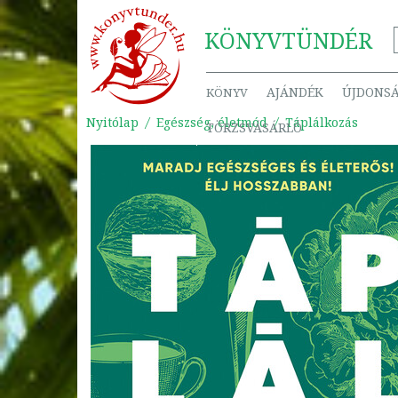
KÖNYV
TÜNDÉR
AJÁNDÉK
ÚJDONS
KÖNYV
Nyitólap
Egészség, életmód
Táplálkozás
TÖRZSVÁSÁRLÓ