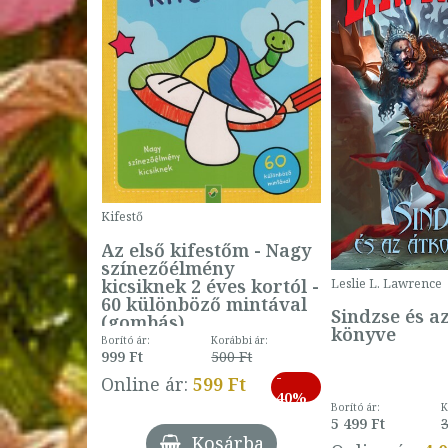
Kifestő
Az első kifestőm - Nagy
színezőélmény
 -
kicsiknek 2 éves kortól -
Leslie L. Lawrence
60 különböző mintával
Sindzse és a
(gombás)
könyve
Borító ár:
Korábbi ár:
999 Ft
500 Ft
ábbi ár:
-
793 Ft
Online ár:
599 Ft
-
40%
3 Ft
Borító ár:
K
27%
5 499 Ft
3
Kosárba