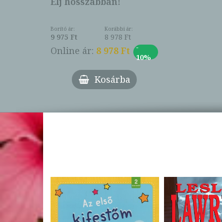
Élj hosszabban!
Borító ár:
Korábbi ár:
9 975 Ft
8 978 Ft
-
Online ár:
8 978 Ft
10%
Kosárba