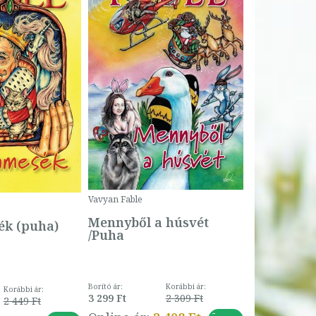
Bartos Erika
Bogyó és 
Csengetty
Borító ár:
Vavyan Fable
5 990 Ft
Online ár:
Mennyből a húsvét
k (puha)
/Puha
Borító ár:
Korábbi ár:
Korábbi ár:
3 299 Ft
2 309 Ft
2 449 Ft
-
-