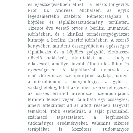
és egészségesebben élhet – a jelszó: longevity.
Prof. Dr. Andreas Michalsen az egyik
legelismertebb szakértő Németországban a
böjtölés és táplálkozástudomány területén.
Tizenöt éve vezető orvos a berlini Immanuel
Kórházban, és a klinikai természetgyógyászat
kutatója a berlini Charité Kórházban. A szerző
könyvében mindent összegyűjtött az egészséges
táplálkozás és a böjtölés gyógyító, élethossz-
növelő hatásáról, útmutatást ad a helyes
étkezésről, amellyel tovább élhetünk – fitten és
egészségesen. A táplálkozást nemcsak az
emésztőrendszer szempontjából taglalja, hanem
a mikrobiomtól a bolygóidegig, az agytól a
vastagbelekig, tehát az emberi szervezet egésze,
az összes érintett alrendszer szempontjából.
Minden fejezet végén található egy összegzés,
amely áttekintést ad az adott részben tárgyalt
témákról. Több esetleírást, a saját praxisából
származó tapasztalatot, a legfrissebb
tudományos eredményeket, valamint sikeres
terápiákat is közzétesz. Tudományos