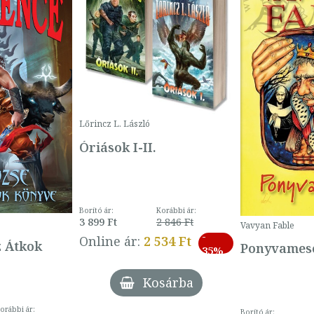
Lőrincz L. László
Óriások I-II.
Borító ár:
Korábbi ár:
3 899 Ft
2 846 Ft
Vavyan Fable
-
Online ár:
2 534 Ft
z Átkok
Ponyvamesé
35%
Kosárba
orábbi ár:
Borító ár: