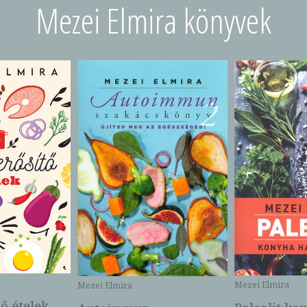
Mezei Elmira könyvek
Mezei Elmira
Mezei Elmira
ő ételek