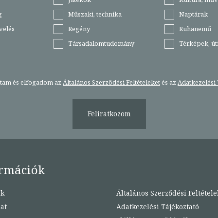
g
Műszaki, technika
Naptárak
velés
Regény
Ruhanemű
Társadalomtudomány
Térképek, ú
stam és elfogadom az
Általános Szerződési Feltételeket
és az
Adatkezelési 
Feliratkozom
rmációk
nk
Általános Szerződési Feltétele
at
Adatkezelési Tájékoztató