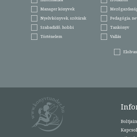
Manager könyvek
Mezőgazdasá
Nyelvkönyvek, szótárak
Pedagógia, ne
Szabadidő, hobbi
Tankönyv
Történelem
Vallás
Elolva
Info
Boltjai
Kapcsol