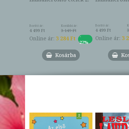
Borító ár:
K
Borító ár:
Korábbi ár:
4 499 Ft
3
4 499 Ft
3 149 Ft
-
Online ár:
3 
Online ár:
3 284 Ft
27%
Ko
Kosárba