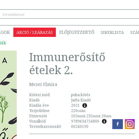
ÁGOK
ELŐJEGYEZHETŐ
AKCIÓ / LEÁRAZÁS
SIKERLISTA
SZÁ
ták
Immunerősítő
ételek 2.
Mezei Elmira
Kötési mód
puha kötés
Kiadó
Jaffa Kiadó
Kiadás éve
2021
Terjedelme
220
oldal
Dimenzió
165
x 235
x 20
mm
mm
mm
Vonalkód
9789634754800
Termékazonosító
00240190