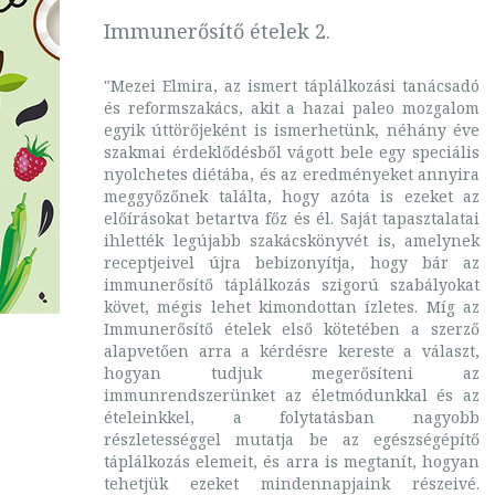
Immunerősítő ételek 2.
"Mezei Elmira, az ismert táplálkozási tanácsadó
és reformszakács, akit a hazai paleo mozgalom
egyik úttörőjeként is ismerhetünk, néhány éve
szakmai érdeklődésből vágott bele egy speciális
nyolchetes diétába, és az eredményeket annyira
meggyőzőnek találta, hogy azóta is ezeket az
előírásokat betartva főz és él. Saját tapasztalatai
ihlették legújabb szakácskönyvét is, amelynek
receptjeivel újra bebizonyítja, hogy bár az
immunerősítő táplálkozás szigorú szabályokat
követ, mégis lehet kimondottan ízletes. Míg az
Immunerősítő ételek első kötetében a szerző
alapvetően arra a kérdésre kereste a választ,
hogyan tudjuk megerősíteni az
immunrendszerünket az életmódunkkal és az
ételeinkkel, a folytatásban nagyobb
részletességgel mutatja be az egészségépítő
táplálkozás elemeit, és arra is megtanít, hogyan
tehetjük ezeket mindennapjaink részeivé.