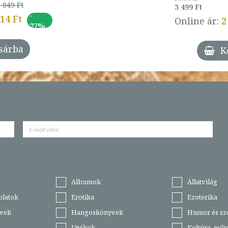
 849 Ft
3 499 Ft
-
014 Ft
Online ár:
2
27%
sárba
K
Albumok
Állatvilág
olatok
Erotika
Ezoterika
vek
Hangoskönyvek
Humor és sz
Játékok
Kultúra, műv