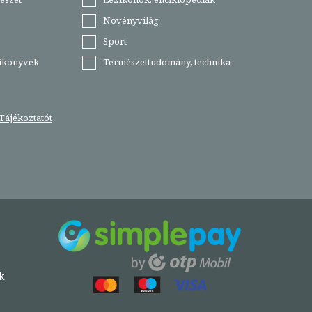
Növényvilág
Sport
tikönyvek
Természettudomány, technika
Tájékoztatót
k