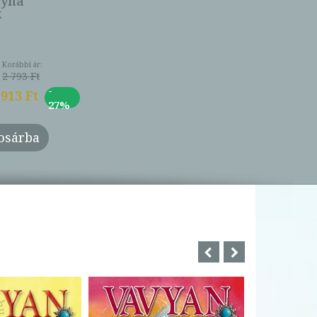
nyha
k
Korábbi ár:
2 793 Ft
-
 913 Ft
27%
osárba