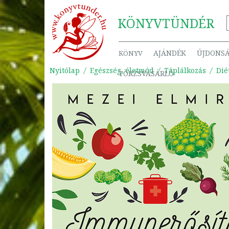
KÖNYV
TÜNDÉR
AJÁNDÉK
ÚJDONS
KÖNYV
Nyitólap
Egészség, életmód
Táplálkozás
Dié
TÖRZSVÁSÁRLÓ