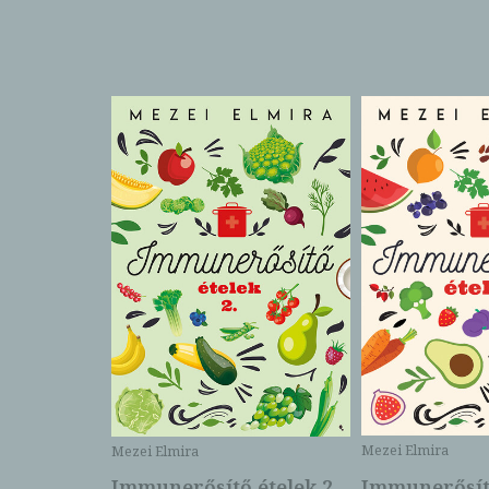
Mezei Elmira
Mezei Elmira
Immunerősít
Immunerősítő ételek 2.