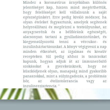
Mindez a koronavírus árnyékában különös
jelentőséget kap, hiszen mind megérthettük,
hogy felelősséget kell vállalnunk a saját
egészségünkért. Erre pedig kiváló módszer, ha
olyan ételeket fogyasztunk, amelyek segítenek
helyreállítani és megőrizni a testsúlyunkat, az
anyagcserénk és a bélflóránk egészségét,
alacsonyan tartani a gyulladásszintünket, és
kiegyensúlyozottá tenni a vércukor- és
inzulinháztartásunkat. A könyv végigveszi a nap
minden étkezését, az izgalmas és kreatív
recepteken túl pedig ahhoz is tanácsokat
kapunk, hogyan adjuk át az immunerősítő
szokásokat a gyerekeinknek, hogy ne
küszködjenek olyan, manapság mind gyakoribb
panaszokkal, mint a súlyingadozás, a problémás
bőr, az ételintolerancia vagy az
inzulinrezisztencia. "