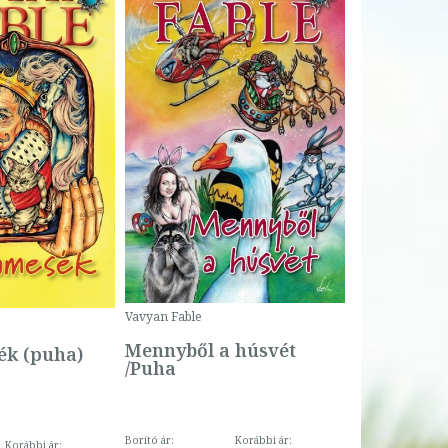
Bartos Erika
Bogyó és 
Csengetty
Borító ár:
Vavyan Fable
5 990 Ft
Online ár:
Mennyből a húsvét
k (puha)
/Puha
Borító ár:
Korábbi ár:
Korábbi ár: