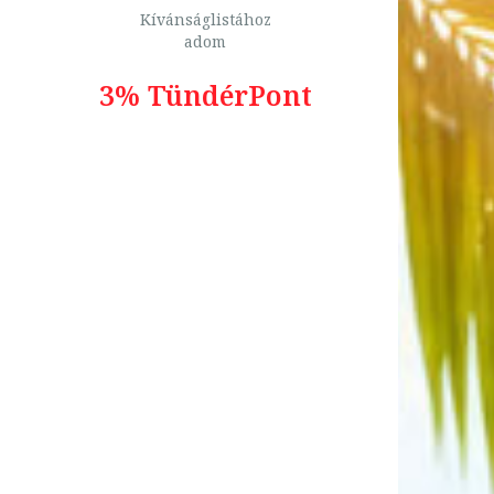
Kívánságlistához
adom
3% TündérPont