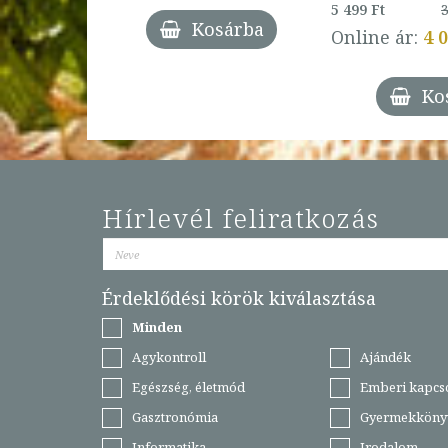
27%
5 499 Ft
3
Kosárba
Online ár:
4 
árba
Ko
Hírlevél feliratkozás
Érdeklődési körök kiválasztása
Minden
Agykontroll
Ajándék
Egészség, életmód
Emberi kapcs
Gasztronómia
Gyermekköny
Informatika
Irodalom