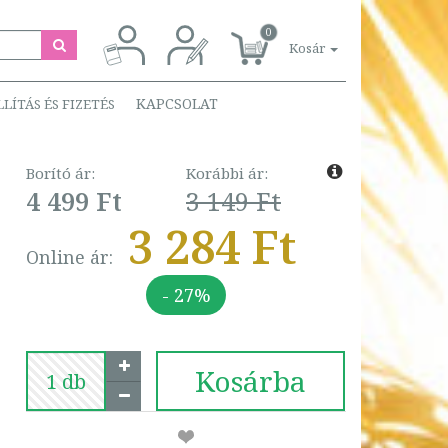
0
Kosár
KAPCSOLAT
LLÍTÁS ÉS FIZETÉS
Borító ár:
Korábbi ár:
4 499 Ft
3 149 Ft
3 284 Ft
Online ár:
- 27%
Kosárba