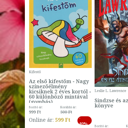
Kifestő
Az első kifestőm - Nagy
színezőélmény
 -
kicsiknek 2 éves kortól -
Leslie L. Lawrence
60 különböző mintával
Sindzse és a
(gombás)
könyve
Borító ár:
Korábbi ár:
999 Ft
500 Ft
ábbi ár:
-
793 Ft
Online ár:
599 Ft
-
40%
3 Ft
Borító ár:
K