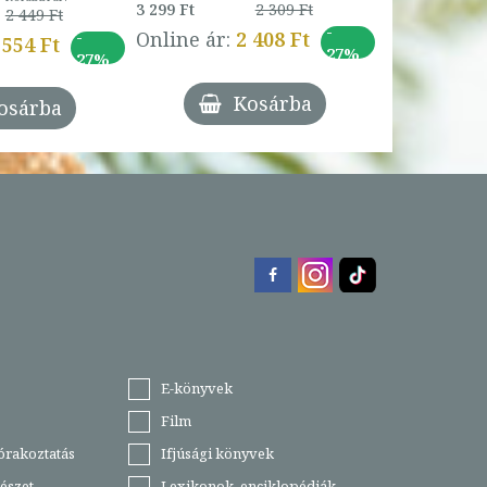
3 299 Ft
2 309 Ft
2 449 Ft
-
-
Online ár:
2 408 Ft
 554 Ft
27%
27%
Kosárba
osárba
E-könyvek
Film
órakoztatás
Ifjúsági könyvek
észet
Lexikonok, enciklopédiák