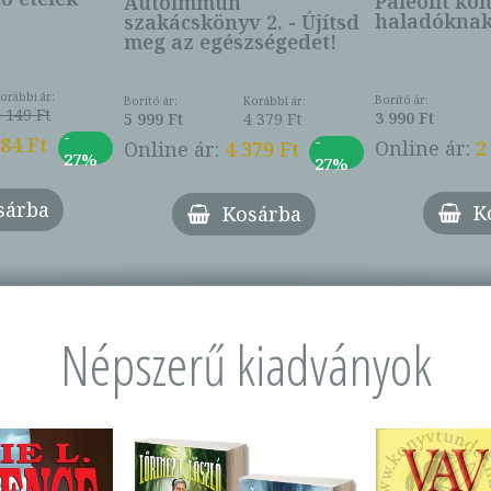
Paleolit ko
Autoimmun
haladókna
szakácskönyv 2. - Újítsd
meg az egészségedet!
orábbi ár:
Borító ár:
Borító ár:
Korábbi ár:
 149 Ft
3 990 Ft
5 999 Ft
4 379 Ft
-
-
284 Ft
Online ár:
2
Online ár:
4 379 Ft
27%
27%
sárba
K
Kosárba
Népszerű kiadványok