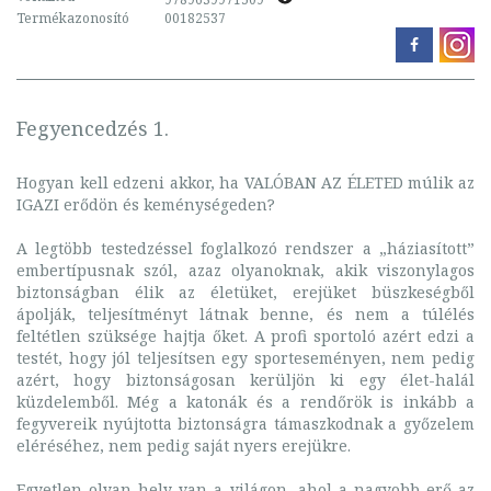
Termékazonosító
00182537
Fegyencedzés 1.
Hogyan kell edzeni akkor, ha VALÓBAN AZ ÉLETED múlik az
IGAZI erődön és keménységeden?
A legtöbb testedzéssel foglalkozó rendszer a „háziasított”
embertípusnak szól, azaz olyanoknak, akik viszonylagos
biztonságban élik az életüket, erejüket büszkeségből
ápolják, teljesítményt látnak benne, és nem a túlélés
feltétlen szüksége hajtja őket. A profi sportoló azért edzi a
testét, hogy jól teljesítsen egy sporteseményen, nem pedig
azért, hogy biztonságosan kerüljön ki egy élet-halál
küzdelemből. Még a katonák és a rendőrök is inkább a
fegyvereik nyújtotta biztonságra támaszkodnak a győzelem
eléréséhez, nem pedig saját nyers erejükre.
Egyetlen olyan hely van a világon, ahol a nagyobb erő az