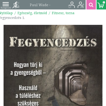
0
Paul Wade -
Nyitólap
Egészség, életmód
Fitnesz, torna
Fegyencedzés 1. |
Fegyencedzés 1.
9789639971509