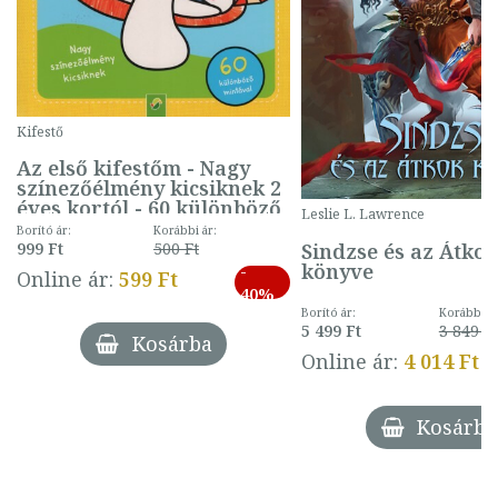
Kifestő
Az első kifestőm - Nagy
színezőélmény kicsiknek 2
éves kortól - 60 különböző
Leslie L. Lawrence
mintával (gombás)
Borító ár:
Korábbi ár:
Sindzse és az Átko
999 Ft
500 Ft
könyve
-
Online ár:
599 Ft
40%
Borító ár:
Korábbi ár
5 499 Ft
3 849 Ft
Kosárba
Online ár:
4 014 Ft
Kosárba