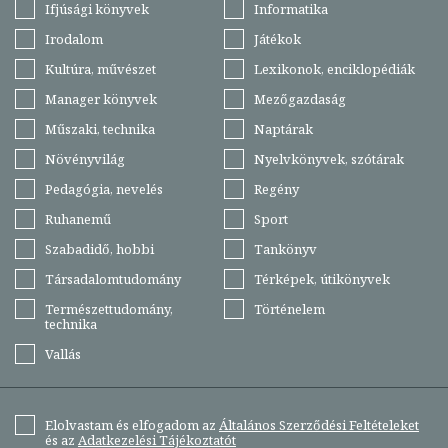
Ifjúsági könyvek
Informatika
Irodalom
Játékok
Kultúra, művészet
Lexikonok, enciklopédiák
Manager könyvek
Mezőgazdaság
Műszaki, technika
Naptárak
Növényvilág
Nyelvkönyvek, szótárak
Pedagógia, nevelés
Regény
Ruhanemű
Sport
Szabadidő, hobbi
Tankönyv
Társadalomtudomány
Térképek, útikönyvek
Természettudomány,
Történelem
technika
Vallás
Elolvastam és elfogadom az
Általános Szerződési Feltételeket
és az
Adatkezelési Tájékoztatót