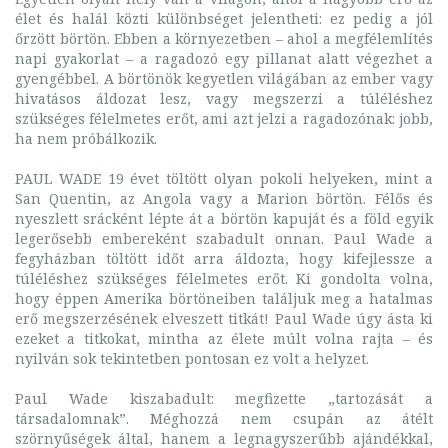
élet és halál közti különbséget jelentheti: ez pedig a jól
őrzött börtön. Ebben a környezetben – ahol a megfélemlítés
napi gyakorlat – a ragadozó egy pillanat alatt végezhet a
gyengébbel. A börtönök kegyetlen világában az ember vagy
hivatásos áldozat lesz, vagy megszerzi a túléléshez
szükséges félelmetes erőt, ami azt jelzi a ragadozónak: jobb,
ha nem próbálkozik.
PAUL WADE 19 évet töltött olyan pokoli helyeken, mint a
San Quentin, az Angola vagy a Marion börtön. Félős és
nyeszlett srácként lépte át a börtön kapuját és a föld egyik
legerősebb embereként szabadult onnan. Paul Wade a
fegyházban töltött időt arra áldozta, hogy kifejlessze a
túléléshez szükséges félelmetes erőt. Ki gondolta volna,
hogy éppen Amerika börtöneiben találjuk meg a hatalmas
erő megszerzésének elveszett titkát! Paul Wade úgy ásta ki
ezeket a titkokat, mintha az élete múlt volna rajta – és
nyilván sok tekintetben pontosan ez volt a helyzet.
Paul Wade kiszabadult: megfizette „tartozását a
társadalomnak”. Méghozzá nem csupán az átélt
szörnyűségek által, hanem a legnagyszerűbb ajándékkal,