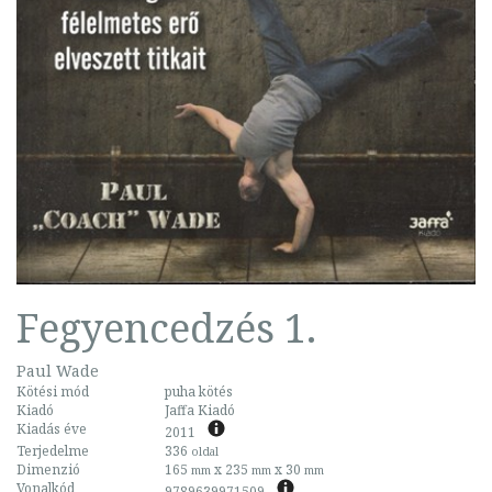
Fegyencedzés 1.
Paul Wade
Kötési mód
puha kötés
Kiadó
Jaffa Kiadó
Kiadás éve
2011
Terjedelme
336
oldal
Dimenzió
165
x 235
x 30
mm
mm
mm
Vonalkód
9789639971509