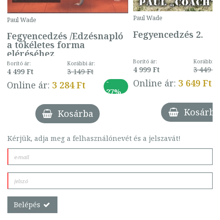
Paul Wade
Paul Wade
Fegyencedzés 2.
Fegyencedzés /Edzésnapló
a tökéletes forma
eléréséhez
Borító ár:
Korábbi ár
Borító ár:
Korábbi ár:
4 999 Ft
3 449 Ft
4 499 Ft
3 149 Ft
-
Online ár:
3 649 Ft
Online ár:
3 284 Ft
27%
Kosárba
Kosárba
Kérjük, adja meg a felhasználónevét és a jelszavát!
Belépés