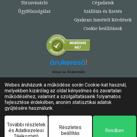
Törzsvásárló
Cégadatok
Ügyfélszolgálat
Szállítás és fizetés
Gyakran Ismételt Kérdések
Cookie beállítások
Könyv az Árukeresőn
© Copyright 2020. - 2024. Könyvtündér
Minden jog fenntartva!