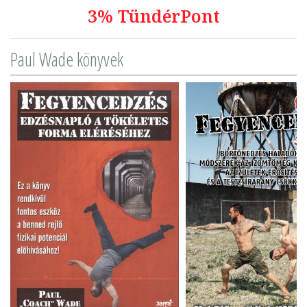
3% TündérPont
Paul Wade könyvek