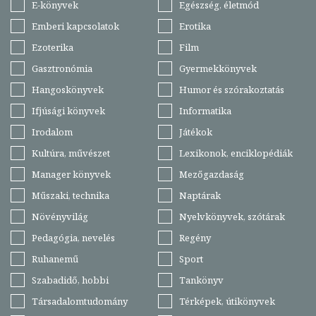
E-könyvek
Egészség, életmód
Emberi kapcsolatok
Erotika
Ezoterika
Film
Gasztronómia
Gyermekkönyvek
Hangoskönyvek
Humor és szórakoztatás
Ifjúsági könyvek
Informatika
Irodalom
Játékok
Kultúra, művészet
Lexikonok, enciklopédiák
Manager könyvek
Mezőgazdaság
Műszaki, technika
Naptárak
Növényvilág
Nyelvkönyvek, szótárak
Pedagógia, nevelés
Regény
Ruhanemű
Sport
Szabadidő, hobbi
Tankönyv
Társadalomtudomány
Térképek, útikönyvek