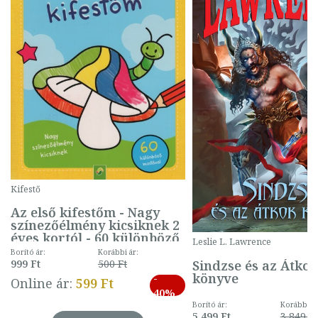
Kifestő
Az első kifestőm - Nagy
színezőélmény kicsiknek 2
éves kortól - 60 különböző
Leslie L. Lawrence
mintával (gombás)
Borító ár:
Korábbi ár:
Sindzse és az Átko
999 Ft
500 Ft
könyve
-
Online ár:
599 Ft
40%
Borító ár:
Korábbi ár
5 499 Ft
3 849 Ft