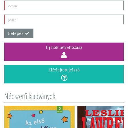
Belépés
Új fiók létrehozása
Elfelejtett jelszó
Népszerű kiadványok