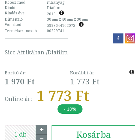
Kötési mód
műanyag
Kiadó
Diafilm
Kiadás éve
2019
Dimenzió
30
x 40
x 30
mm
mm
mm
Vonalkód
5998644102073
Termékazonosító
00229741
Sicc Afrikában /Diafilm
Borító ár:
Korábbi ár:
1 970 Ft
1 773 Ft
1 773 Ft
Online ár:
- 10%
Kosárba