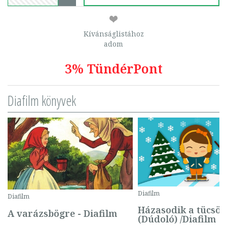
Kívánságlistához
adom
3% TündérPont
Diafilm könyvek
Diafilm
Diafilm
Házasodik a tücsök
A varázsbögre - Diafilm
(Dúdoló) /Diafilm