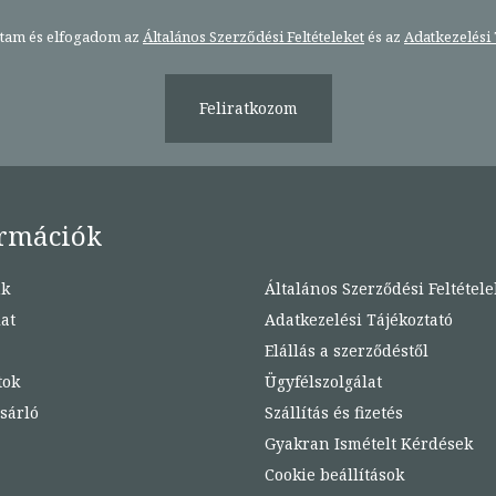
stam és elfogadom az
Általános Szerződési Feltételeket
és az
Adatkezelési 
Feliratkozom
rmációk
nk
Általános Szerződési Feltétele
at
Adatkezelési Tájékoztató
Elállás a szerződéstől
tok
Ügyfélszolgálat
sárló
Szállítás és fizetés
Gyakran Ismételt Kérdések
Cookie beállítások