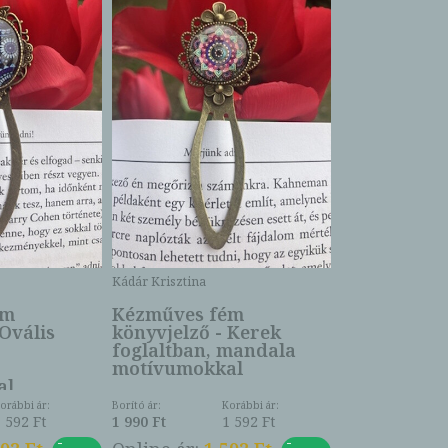
Kádár Krisztina
ém
Kézműves fém
 Ovális
könyvjelző - Kerek
foglaltban, mandala
motívumokkal
al
orábbi ár:
Borító ár:
Korábbi ár:
 592 Ft
1 990 Ft
1 592 Ft
-
-