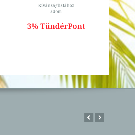
Kívánságlistához
adom
3% TündérPont