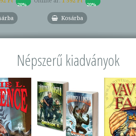
592 Ft
Online ár:
1 592 Ft
20%
20%
sárba
Kosárba
Népszerű kiadványok