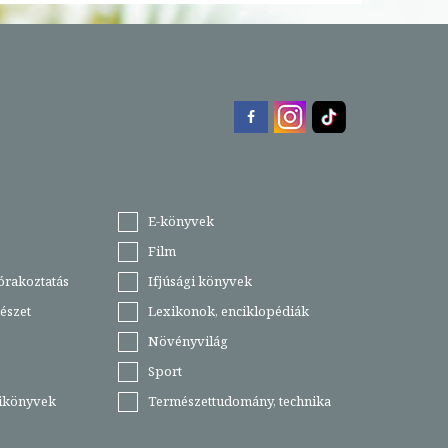
E-könyvek
Film
órakoztatás
Ifjúsági könyvek
észet
Lexikonok, enciklopédiák
Növényvilág
Sport
tikönyvek
Természettudomány, technika