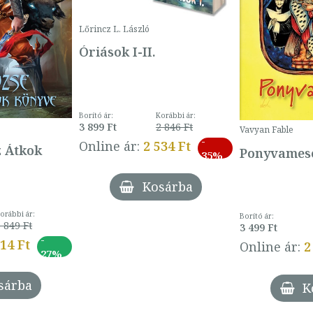
Lőrincz L. László
Óriások I-II.
Borító ár:
Korábbi ár:
3 899 Ft
2 846 Ft
Vavyan Fable
-
Online ár:
2 534 Ft
z Átkok
Ponyvamesé
35%
Kosárba
orábbi ár:
Borító ár:
 849 Ft
3 499 Ft
-
014 Ft
Online ár:
2
27%
sárba
K