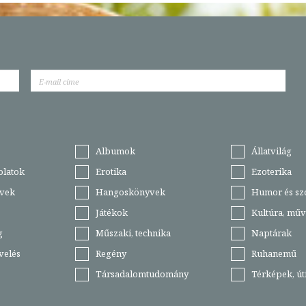
Albumok
Állatvilág
olatok
Erotika
Ezoterika
vek
Hangoskönyvek
Humor és sz
Játékok
Kultúra, műv
g
Műszaki, technika
Naptárak
velés
Regény
Ruhanemű
Társadalomtudomány
Térképek, ú