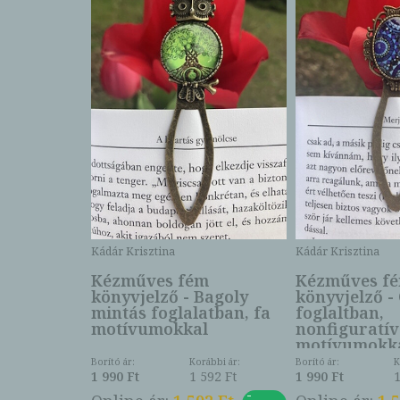
Kádár Krisztina
Kádár Krisztina
Kézműves fém
Kézműves f
könyvjelző - Bagoly
könyvjelző -
mintás foglalatban, fa
foglaltban,
motívumokkal
nonfiguratív
motívumokk
Borító ár:
Korábbi ár:
Borító ár:
K
1 990 Ft
1 592 Ft
1 990 Ft
1
-