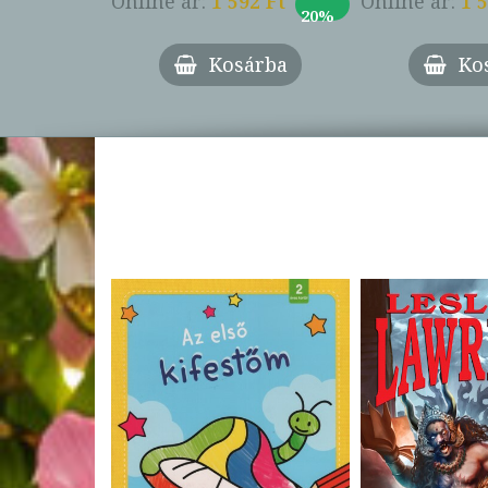
Online ár:
1 592 Ft
Online ár:
1 
20%
Kosárba
Ko