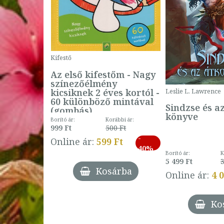
Kifestő
Az első kifestőm - Nagy
színezőélmény
 -
kicsiknek 2 éves kortól -
Leslie L. Lawrence
60 különböző mintával
Sindzse és a
(gombás)
könyve
Borító ár:
Korábbi ár:
999 Ft
500 Ft
ábbi ár:
-
793 Ft
Online ár:
599 Ft
-
40%
3 Ft
Borító ár:
K
27%
5 499 Ft
3
Kosárba
Online ár:
4 
árba
Ko