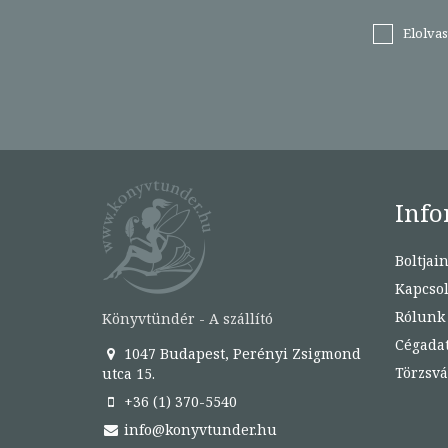
Elolva
Info
Boltjai
Kapcsol
Rólunk
Könyvtündér - A szállító
Cégada
1047 Budapest, Perényi Zsigmond
Törzsvá
utca 15.
+36 (1) 370-5540
info@konyvtunder.hu