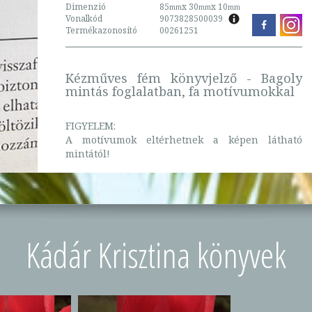
Dimenzió
85
x 30
x 10
mm
mm
mm
Vonalkód
9073828500039
Termékazonosító
00261251
Kézműves fém könyvjelző - Bagoly
mintás foglalatban, fa motívumokkal
FIGYELEM:
A motívumok eltérhetnek a képen látható
mintától!
Kádár Krisztina könyvek