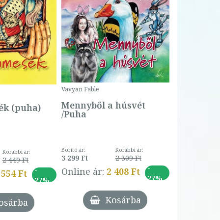
Bartos Erika
Bogyó és 
Csengetty
Borító ár:
Vavyan Fable
5 990 Ft
Online ár:
Mennyből a húsvét
k (puha)
/Puha
Borító ár:
Korábbi ár:
Korábbi ár:
3 299 Ft
2 309 Ft
2 449 Ft
-
-
Online ár:
2 408 Ft
 554 Ft
27%
27%
Kosárba
osárba