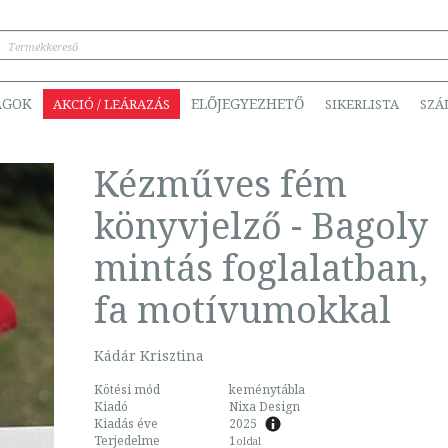
ÁGOK
ELŐJEGYEZHETŐ
AKCIÓ / LEÁRAZÁS
SIKERLISTA
SZÁ
Kézműves fém
könyvjelző - Bagoly
mintás foglalatban,
fa motívumokkal
Kádár Krisztina
Kötési mód
keménytábla
Kiadó
Nixa Design
Kiadás éve
2025
Terjedelme
1
oldal