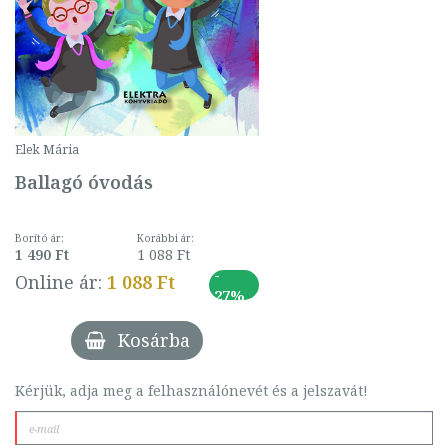
Elek Mária
Ballagó óvodás
Borító ár:
Korábbi ár:
1 490 Ft
1 088 Ft
-
Online ár:
1 088 Ft
27%
Kosárba
Kérjük, adja meg a felhasználónevét és a jelszavát!