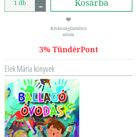
Kosárba
Kívánságlistához
adom
3% TündérPont
Elek Mária könyvek