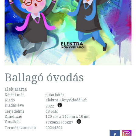
Ballagó óvodás
Elek Mária
Kötési mód
puha kötés
Kiadó
Elektra Könyvkiadó Kft.
Kiadás éve
2022
Terjedelme
48
oldal
Dimenzió
120
x 140
x 10
mm
mm
mm
Vonalkód
9789635200887
Termékazonosító
00244204