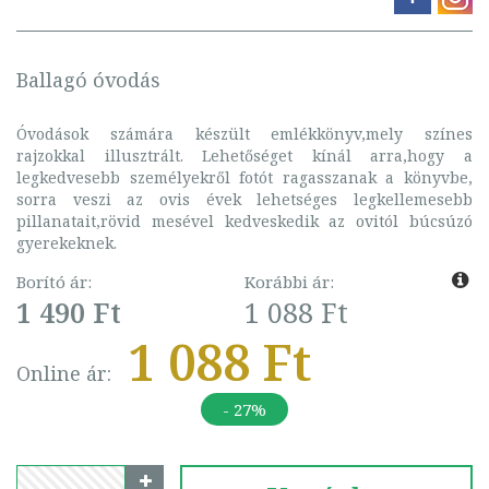
Ballagó óvodás
Óvodások számára készült emlékkönyv,mely színes
rajzokkal illusztrált. Lehetőséget kínál arra,hogy a
legkedvesebb személyekről fotót ragasszanak a könyvbe,
sorra veszi az ovis évek lehetséges legkellemesebb
pillanatait,rövid mesével kedveskedik az ovitól búcsúzó
gyerekeknek.
Borító ár:
Korábbi ár:
1 490 Ft
1 088 Ft
1 088 Ft
Online ár:
- 27%