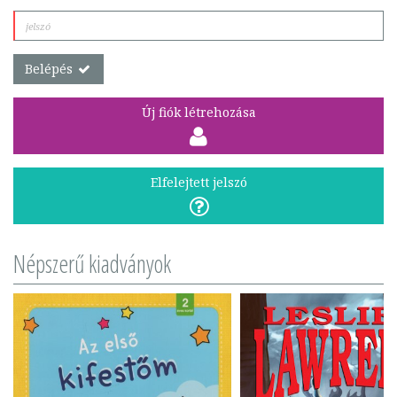
Belépés
Új fiók létrehozása
Elfelejtett jelszó
Népszerű kiadványok