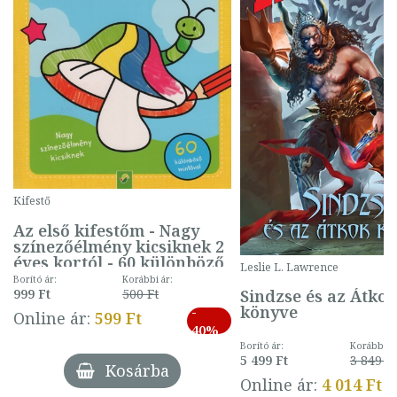
Kifestő
Az első kifestőm - Nagy
színezőélmény kicsiknek 2
éves kortól - 60 különböző
Leslie L. Lawrence
mintával (gombás)
Borító ár:
Korábbi ár:
Sindzse és az Átko
999 Ft
500 Ft
könyve
-
Online ár:
599 Ft
40%
Borító ár:
Korábbi ár
5 499 Ft
3 849 Ft
Kosárba
Online ár:
4 014 Ft