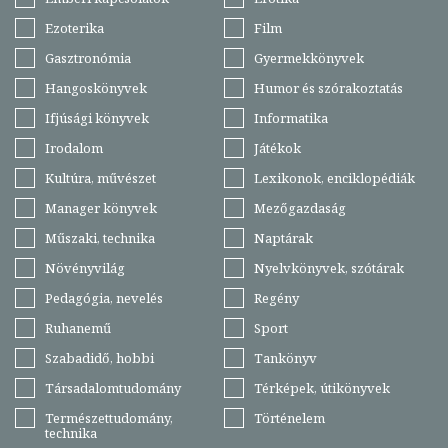
Ezoterika
Film
Gasztronómia
Gyermekkönyvek
Hangoskönyvek
Humor és szórakoztatás
Ifjúsági könyvek
Informatika
Irodalom
Játékok
Kultúra, művészet
Lexikonok, enciklopédiák
Manager könyvek
Mezőgazdaság
Műszaki, technika
Naptárak
Növényvilág
Nyelvkönyvek, szótárak
Pedagógia, nevelés
Regény
Ruhanemű
Sport
Szabadidő, hobbi
Tankönyv
Társadalomtudomány
Térképek, útikönyvek
Természettudomány,
Történelem
technika