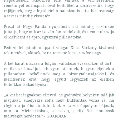
napsütésben. Miközben kint vannak a természetben,
reménnyel és inspirációval telíti őket a környezetük, hogy
rájöjjenek, még a legsötétebb napokon is ott a bizonyosság:
a tavasz mindig visszatér.
Érezd át Nagy Panda nyugalmát, aki mindig eszünkbe
juttatja, hogy mik az igazán fontos dolgok, és nem mulasztja
el kiélvezni az apró, egyszerű pillanatokat.
Fedezd fel mindennapjaid világát Kicsi Sárkány kíváncsi
tekintetével, akinek, bár a termete kicsi, a szíve nagy.
A két barát utazása a folyton váltakozó évszakokon át tart -
csatlakozz hozzájuk, ahogyan rájönnek, hogyan éljenek a
pillanatban, békéljenek meg a bizonytalanságokkal, és
merítsenek erőt, hogy együtt legyőzzék az életben
felbukkanó akadályokat.
„A két barát gyakran eltéved, de gyönyörű helyeken találják
magukat, amelyekre soha nem bukkantak volna rá, ha
rögtön a jó úton indulnak el. A rajzok éppolyan bájosak,
mint a Micimackóban, a szöveg pedig ősi mondások
mélységét hordozza.” - GUARDIAN