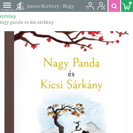
0
James Norbury - Nagy
Nyitólap
panda és kis sárkány
Nagy panda és kis sárkány
| 9789635681815