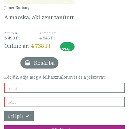
James Norbury
A macska, aki zent tanított
Borító ár:
Korábbi ár:
6 490 Ft
4 543 Ft
-
Online ár:
4 738 Ft
27%
Kosárba
Kérjük, adja meg a felhasználónevét és a jelszavát!
Belépés