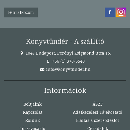
Feliratkozom
Könyvtündér - A szállító
1047 Budapest, Perényi Zsigmond utca 15.
+36 (1) 370-5540
info@konyvtunder.hu
Információk
Boltjaink
ÁSZF
Kapcsolat
Adatkezelési Tájékoztató
Rólunk
Elállás a szerződéstől
Törzsvásárló
Cégadatok