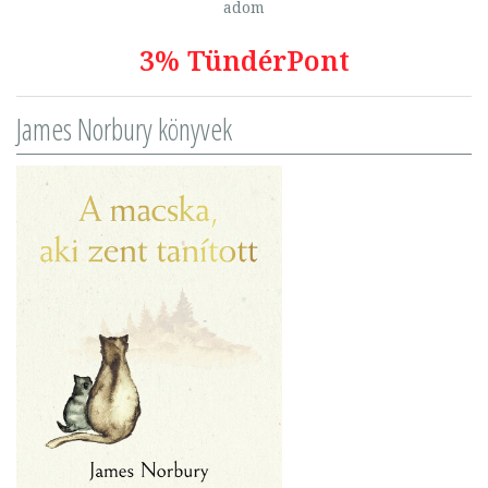
adom
3% TündérPont
James Norbury könyvek