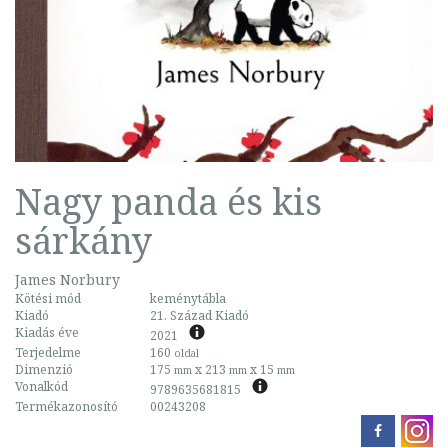
Nagy panda és kis
sárkány
James Norbury
Kötési mód
keménytábla
Kiadó
21. Század Kiadó
Kiadás éve
2021
Terjedelme
160
oldal
Dimenzió
175
x 213
x 15
mm
mm
mm
Vonalkód
9789635681815
Termékazonosító
00243208