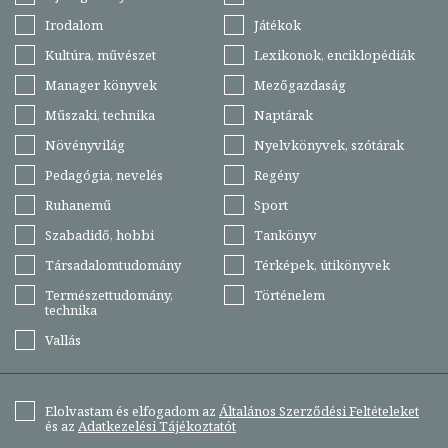
Irodalom
Játékok
Kultúra, művészet
Lexikonok, enciklopédiák
Manager könyvek
Mezőgazdaság
Műszaki, technika
Naptárak
Növényvilág
Nyelvkönyvek, szótárak
Pedagógia, nevelés
Regény
Ruhanemű
Sport
Szabadidő, hobbi
Tankönyv
Társadalomtudomány
Térképek, útikönyvek
Természettudomány,
Történelem
technika
Vallás
Elolvastam és elfogadom az
Általános Szerződési Feltételeket
és az
Adatkezelési Tájékoztatót