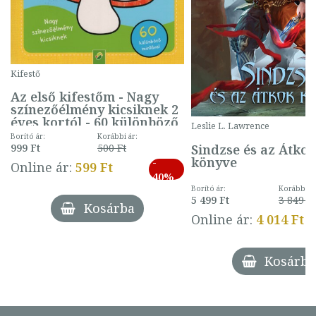
Kifestő
Az első kifestőm - Nagy
színezőélmény kicsiknek 2
éves kortól - 60 különböző
Leslie L. Lawrence
mintával (gombás)
Borító ár:
Korábbi ár:
Sindzse és az Átko
999 Ft
500 Ft
könyve
-
Online ár:
599 Ft
40%
Borító ár:
Korábbi ár
5 499 Ft
3 849 Ft
Kosárba
Online ár:
4 014 Ft
Kosárba