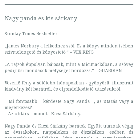
Nagy panda és kis sárkány
Sunday Times Bestseller
„James Norbury a lelkedhez szól. Ez a könyv minden ízében
szívmelengető és kényeztető.” – VEX KING
„A rajzok éppolyan bájosak, mint a Micimackóban, a szöveg
pedig ősi mondások mélységét hordozza.” – GUARDIAN
Vezérlő fény a sötétebb hónapokban - gyönyörű, illusztrált
kiadvány két barátról, és elgondolkodtató utazásukról.
– Mi fontosabb – kérdezte Nagy Panda –, az utazás vagy a
megérkezés?
– Az útitárs – mondta Kicsi Sárkány.
Nagy Panda és Kicsi Sárkány barátok. Együtt utaznak végig
az évszakokon, nappalokon és éjszakákon, esőben és