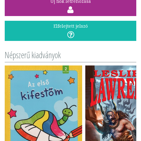
Új fiók létrehozása
Elfelejtett jelszó
Népszerű kiadványok