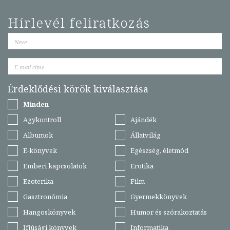
Hírlevél feliratkozás
Érdeklődési körök kiválasztása
Minden
Agykontroll
Ajándék
Albumok
Állatvilág
E-könyvek
Egészség, életmód
Emberi kapcsolatok
Erotika
Ezoterika
Film
Gasztronómia
Gyermekkönyvek
Hangoskönyvek
Humor és szórakoztatás
Ifjúsági könyvek
Informatika