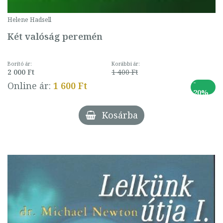
Helene Hadsell
Két valóság peremén
Borító ár:
Korábbi ár:
2 000 Ft
1 400 Ft
-
Online ár:
1 600 Ft
20%
Kosárba