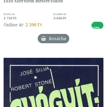
Eszo szerelem mesterfokon
Borító ár:
Korábbi ár:
2 750 Ft
2 338 Ft
-
Online ár:
2 200 Ft
20%
Kosárba