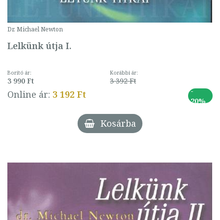
Dr. Michael Newton
Lelkünk útja I.
Borító ár:
Korábbi ár:
3 990 Ft
3 392 Ft
-
Online ár:
3 192 Ft
20%
Kosárba