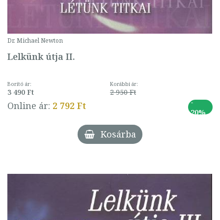
Dr. Michael Newton
Lelkünk útja II.
Borító ár:
Korábbi ár:
3 490 Ft
2 950 Ft
-
Online ár:
2 792 Ft
20%
Kosárba