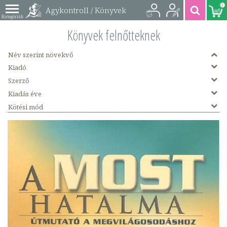
0
Agykontroll / Könyvek
felnőtteknek könyvek
Könyvek felnőtteknek
Név szerint növekvő
Kiadó
Szerző
Kiadás éve
Kötési mód