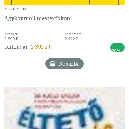
Robert Stone
Agykontroll mesterfokon
Borító ár:
Korábbi ár:
2 990 Ft
2 542 Ft
-
Online ár:
2 392 Ft
20%
Kosárba