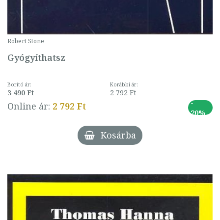
Robert Stone
Gyógyíthatsz
Borító ár:
Korábbi ár:
3 490 Ft
2 792 Ft
-
Online ár:
2 792 Ft
20%
Kosárba