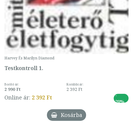
Harvey És Marilyn Diamond
Testkontroll 1.
Borító ár:
Korábbi ár:
2 990 Ft
2 392 Ft
-
Online ár:
2 392 Ft
20%
Kosárba