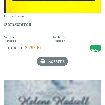
Thomas Hanna
Izomkontroll
Borító ár:
Korábbi ár:
3 490 Ft
2 900 Ft
-
Online ár:
2 792 Ft
20%
Kosárba