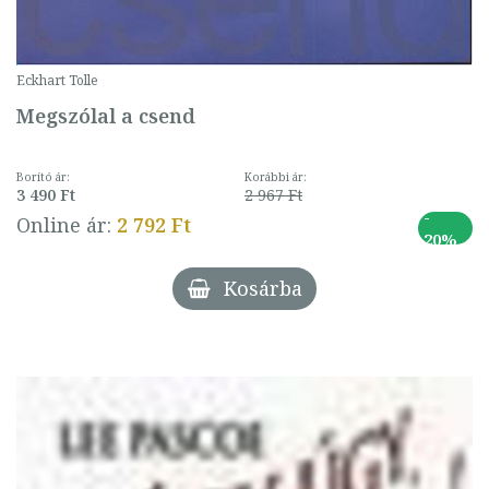
Eckhart Tolle
Megszólal a csend
Borító ár:
Korábbi ár:
3 490 Ft
2 967 Ft
-
Online ár:
2 792 Ft
20%
Kosárba