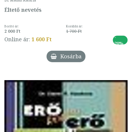
Dr. Madan Kataria
Éltető nevetés
Borító ár:
Korábbi ár:
2 000 Ft
1 700 Ft
-
Online ár:
1 600 Ft
20%
Kosárba