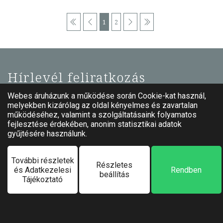
1
2
Hírlevél feliratkozás
Érdeklődési körök kiválasztása
Minden
Agykontroll
Ajándék
Albumok
Állatvilág
E-könyvek
Egészség, életmód
Emberi kapcsolatok
Erotika