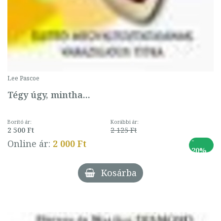
Lee Pascoe
Tégy úgy, mintha...
Borító ár:
Korábbi ár:
2 500 Ft
2 125 Ft
-
Online ár:
2 000 Ft
20%
Kosárba