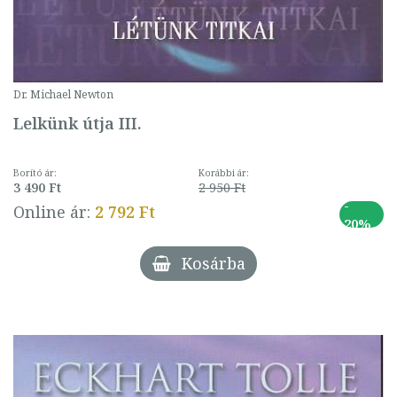
Dr. Michael Newton
Lelkünk útja III.
Borító ár:
Korábbi ár:
3 490 Ft
2 950 Ft
-
Online ár:
2 792 Ft
20%
Kosárba