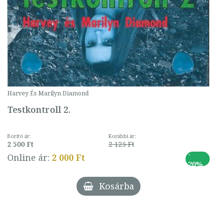
Harvey És Marilyn Diamond
Testkontroll 2.
Borító ár:
Korábbi ár:
2 500 Ft
2 125 Ft
-
Online ár:
2 000 Ft
20%
Kosárba