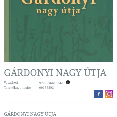
GÁRDONYI NAGY ÚTJA
Vonalkód
9789636626044
Termékazonosító
00196592
GÁRDONYI NAGY ÚTJA