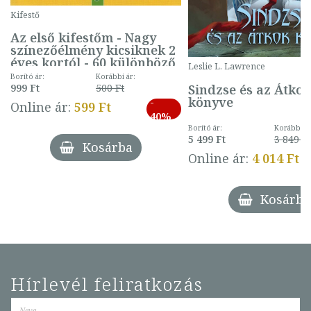
Kifestő
Az első kifestőm - Nagy
színezőélmény kicsiknek 2
éves kortól - 60 különböző
Leslie L. Lawrence
mintával (gombás)
Borító ár:
Korábbi ár:
Sindzse és az Átko
999 Ft
500 Ft
könyve
-
Online ár:
599 Ft
40%
Borító ár:
Korábbi ár
5 499 Ft
3 849 Ft
Kosárba
Online ár:
4 014 Ft
Kosárba
Hírlevél feliratkozás