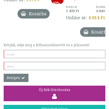
40%
Borító ár:
Korábbi ár
5 499 Ft
3 849 Ft
Kosárba
Online ár:
4 014 Ft
Kosárba
Kérjük, adja meg a felhasználónevét és a jelszavát!
Belépés
Új fiók létrehozása
Elfelejtett jelszó