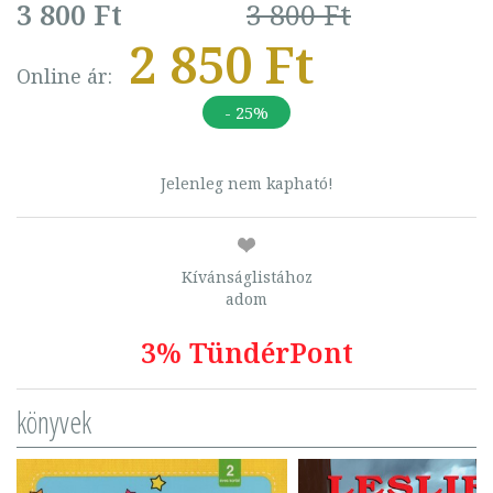
3 800 Ft
3 800 Ft
2 850 Ft
Online ár:
- 25%
Jelenleg nem kapható!
Kívánságlistához
adom
3% TündérPont
könyvek