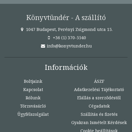
Könyvtündér - A szállító
1047 Budapest, Perényi Zsigmond utca 15.
+36 (1) 370-5540
info@konyvtunder.hu
Információk
Boltjaink
ÁSZF
Kapcsolat
Adatkezelési Tájékoztató
Rólunk
Elállás a szerződéstől
Törzsvásárló
Cégadatok
Ügyfélszolgálat
Szállítás és fizetés
Gyakran Ismételt Kérdések
Cookie beállítások