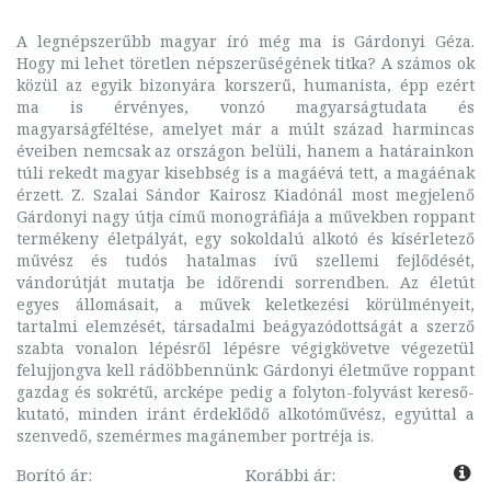
A legnépszerűbb magyar író még ma is Gárdonyi Géza.
Hogy mi lehet töretlen népszerűségének titka? A számos ok
közül az egyik bizonyára korszerű, humanista, épp ezért
ma is érvényes, vonzó magyarságtudata és
magyarságféltése, amelyet már a múlt század harmincas
éveiben nemcsak az országon belüli, hanem a határainkon
túli rekedt magyar kisebbség is a magáévá tett, a magáénak
érzett. Z. Szalai Sándor Kairosz Kiadónál most megjelenő
Gárdonyi nagy útja című monográfiája a művekben roppant
termékeny életpályát, egy sokoldalú alkotó és kísérletező
művész és tudós hatalmas ívű szellemi fejlődését,
vándorútját mutatja be időrendi sorrendben. Az életút
egyes állomásait, a művek keletkezési körülményeit,
tartalmi elemzését, társadalmi beágyazódottságát a szerző
szabta vonalon lépésről lépésre végigkövetve végezetül
felujjongva kell rádöbbennünk: Gárdonyi életműve roppant
gazdag és sokrétű, arcképe pedig a folyton-folyvást kereső-
kutató, minden iránt érdeklődő alkotóművész, egyúttal a
szenvedő, szemérmes magánember portréja is.
Borító ár:
Korábbi ár: