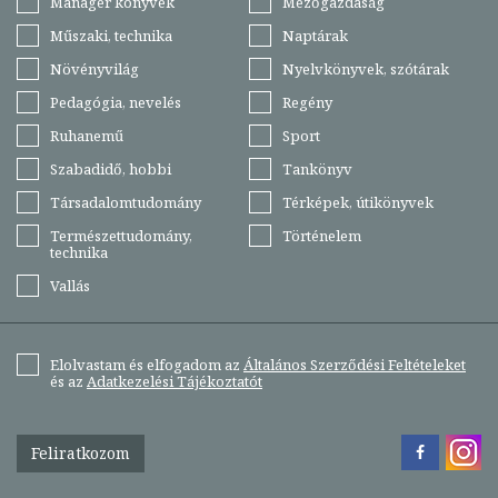
Manager könyvek
Mezőgazdaság
Műszaki, technika
Naptárak
Növényvilág
Nyelvkönyvek, szótárak
Pedagógia, nevelés
Regény
Ruhanemű
Sport
Szabadidő, hobbi
Tankönyv
Társadalomtudomány
Térképek, útikönyvek
Természettudomány,
Történelem
technika
Vallás
Elolvastam és elfogadom az
Általános Szerződési Feltételeket
és az
Adatkezelési Tájékoztatót
Feliratkozom