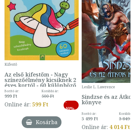
Kifestő
Az első kifestőm - Nagy
színezőélmény kicsiknek 2
éves kortól - 60 különböző
Leslie L. Lawrence
mintával (gombás)
Borító ár:
Korábbi ár:
Sindzse és az Átko
999 Ft
500 Ft
könyve
-
Online ár:
599 Ft
40%
Borító ár:
Korábbi ár
5 499 Ft
3 849 Ft
Kosárba
Online ár:
4 014 Ft