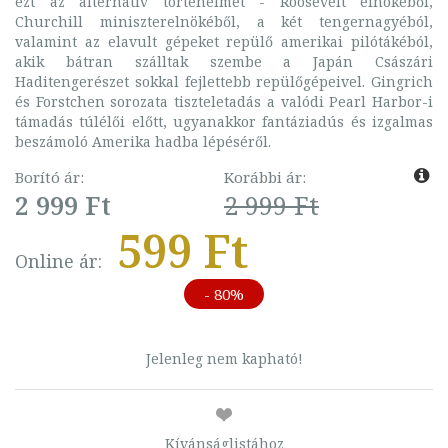
ezt az alternatív történelmet - Roosevelt elnökéből,
Churchill miniszterelnökéből, a két tengernagyéból,
valamint az elavult gépeket repülő amerikai pilótákéból,
akik bátran szálltak szembe a Japán Császári
Haditengerészet sokkal fejlettebb repülőgépeivel. Gingrich
és Forstchen sorozata tiszteletadás a valódi Pearl Harbor-i
támadás túlélői előtt, ugyanakkor fantáziadús és izgalmas
beszámoló Amerika hadba lépéséről.
Borító ár:
Korábbi ár:
2 999 Ft
2 999 Ft
599 Ft
Online ár:
- 80%
Jelenleg nem kapható!
Kívánságlistához