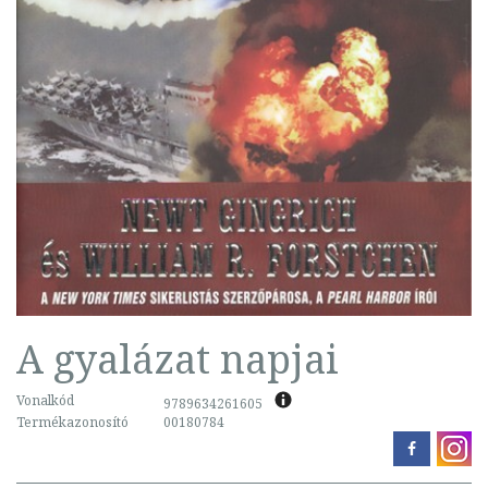
A gyalázat napjai
Vonalkód
9789634261605
Termékazonosító
00180784