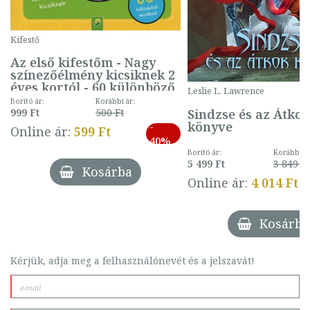
Kifestő
Az első kifestőm - Nagy
színezőélmény kicsiknek 2
éves kortól - 60 különböző
Leslie L. Lawrence
mintával (gombás)
Borító ár:
Korábbi ár:
Sindzse és az Átko
999 Ft
500 Ft
könyve
-
Online ár:
599 Ft
40%
Borító ár:
Korábbi ár
5 499 Ft
3 849 Ft
Kosárba
Online ár:
4 014 Ft
Kosárba
Kérjük, adja meg a felhasználónevét és a jelszavát!