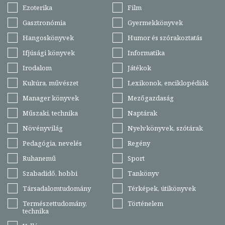
Ezoterika
Film
Gasztronómia
Gyermekkönyvek
Hangoskönyvek
Humor és szórakoztatás
Ifjúsági könyvek
Informatika
Irodalom
Játékok
Kultúra, művészet
Lexikonok, enciklopédiák
Manager könyvek
Mezőgazdaság
Műszaki, technika
Naptárak
Növényvilág
Nyelvkönyvek, szótárak
Pedagógia, nevelés
Regény
Ruhanemű
Sport
Szabadidő, hobbi
Tankönyv
Társadalomtudomány
Térképek, útikönyvek
Természettudomány,
Történelem
technika