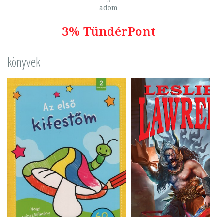
adom
3% TündérPont
könyvek