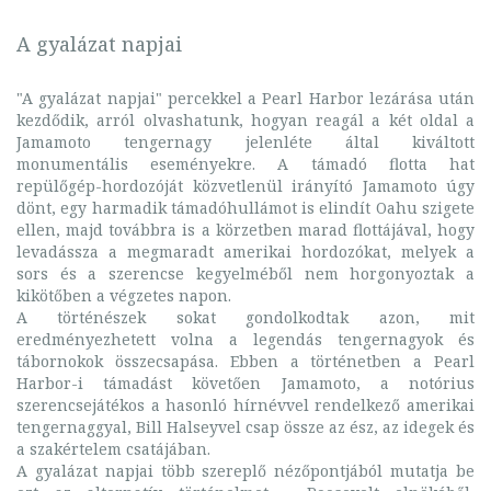
A gyalázat napjai
"A gyalázat napjai" percekkel a Pearl Harbor lezárása után
kezdődik, arról olvashatunk, hogyan reagál a két oldal a
Jamamoto tengernagy jelenléte által kiváltott
monumentális eseményekre. A támadó flotta hat
repülőgép-hordozóját közvetlenül irányító Jamamoto úgy
dönt, egy harmadik támadóhullámot is elindít Oahu szigete
ellen, majd továbbra is a körzetben marad flottájával, hogy
levadássza a megmaradt amerikai hordozókat, melyek a
sors és a szerencse kegyelméből nem horgonyoztak a
kikötőben a végzetes napon.
A történészek sokat gondolkodtak azon, mit
eredményezhetett volna a legendás tengernagyok és
tábornokok összecsapása. Ebben a történetben a Pearl
Harbor-i támadást követően Jamamoto, a notórius
szerencsejátékos a hasonló hírnévvel rendelkező amerikai
tengernaggyal, Bill Halseyvel csap össze az ész, az idegek és
a szakértelem csatájában.
A gyalázat napjai több szereplő nézőpontjából mutatja be