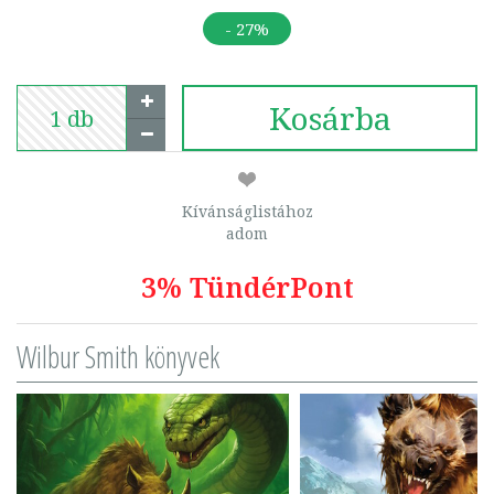
- 27%
Kosárba
Kívánságlistához
adom
3% TündérPont
Wilbur Smith könyvek