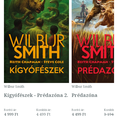
Wilbur Smith
Wilbur Smith
Kígyófészek - Prédazóna 2.
Prédazóna
Borító ár:
Korábbi ár:
Borító ár:
Korábbi ár
4 999 Ft
4 499 Ft
4 499 Ft
3 194 F