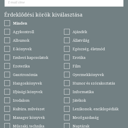
Érdeklődési körök kiválasztása
Minden
Agykontroll
Ajándék
Albumok
Állatvilág
E-könyvek
Egészség, életmód
Emberi kapcsolatok
Erotika
Ezoterika
Film
Gasztronómia
Gyermekkönyvek
Hangoskönyvek
Humor és szórakoztatás
Ifjúsági könyvek
Informatika
Irodalom
Játékok
Kultúra, művészet
Lexikonok, enciklopédiák
Manager könyvek
Mezőgazdaság
Műszaki, technika
Naptárak