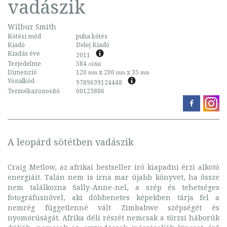
vadászik
Wilbur Smith
Kötési mód
puha kötés
Kiadó
Delej Kiadó
Kiadás éve
2011
Terjedelme
584
oldal
Dimenzió
120
x 200
x 35
mm
mm
mm
Vonalkód
9789639124448
Termékazonosító
00123886
A leopárd sötétben vadászik
Craig Metlow, az afrikai bestseller iró kiapadni érzi alkotó
energiáit. Talán nem is írna mar újabb könyvet, ha össze
nem találkozna Sally-Anne-nel, a szép és tehetséges
fotográfusnővel, aki döbbenetes képekben tárja fel a
nemrég függetlenné vált Zimbabwe szépségét és
nyomorúságát. Afrika déli részét nemcsak a törzsi háborúk