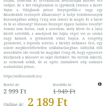
dúlják, nemcsak az orvvadászok mészárolják kincset érő
vadjait, de a két világhatalom is igyekszik rátenni a kezét.
Vajon a Világbank pénze fenyegetőbb-e vagy egy
Moszkvából vezényelt államcsíny? A helyi érdekviszonyok
kuszaságában sokáig Craig sem ismeri ki magát. Ki a barát
és ki az ellenség? Honnan fenyeget éppen halálos veszély?
Semmi sem biztos, csak a szerelem, mely közte és a lány
között szövődik, s amelynek kis híján véget vet az utolsó
nagy kaland, a gyémántok utáni hajsza. A rengeteg
gyémántot, a legenda szerint, a királyi sírkamra őrzi, egy
szinte megközelíthetetlen sziklabarlangban. úldözőik elől
menekülve ide veszik be magukat Craig-ék, hogy egyszerre
küzdjenek a kincsért és saját életükért. Ha tervük sikerül,
az nemcsak nekik, de az egész zimbabwei nép számára
szabadulást jelent...
https://wilbursmith.hu/
Borító ár:
Korábbi ár:
2 999 Ft
1 949 Ft
2 189 Ft
Online ár: