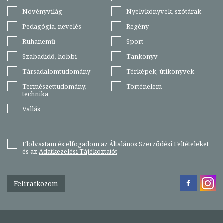
Növényvilág
Nyelvkönyvek, szótárak
Pedagógia, nevelés
Regény
Ruhanemű
Sport
Szabadidő, hobbi
Tankönyv
Társadalomtudomány
Térképek, útikönyvek
Természettudomány,
Történelem
technika
Vallás
Elolvastam és elfogadom az
Általános Szerződési Feltételeket
és az
Adatkezelési Tájékoztatót
Feliratkozom