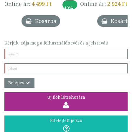
-
Online ár:
4 499 Ft
Online ár:
2 924 Ft
10%
Kosárba
Kosárba
Kérjük, adja meg a felhasználónevét és a jelszavát!
Belépés
Új fiók létrehozása
Elfelejtett jelszó