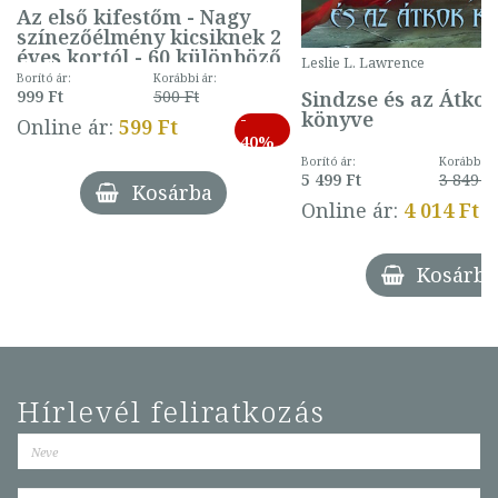
Az első kifestőm - Nagy
színezőélmény kicsiknek 2
éves kortól - 60 különböző
Leslie L. Lawrence
mintával (gombás)
Borító ár:
Korábbi ár:
Sindzse és az Átko
999 Ft
500 Ft
könyve
-
Online ár:
599 Ft
40%
Borító ár:
Korábbi ár
5 499 Ft
3 849 Ft
Kosárba
Online ár:
4 014 Ft
Kosárba
Hírlevél feliratkozás