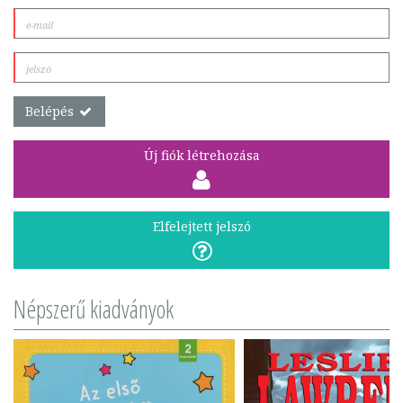
Belépés
Új fiók létrehozása
Elfelejtett jelszó
Népszerű kiadványok