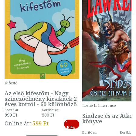
Kifestő
Az első kifestőm - Nagy
színezőélmény kicsiknek 2
éves kortól - 60 különböző
Leslie L. Lawrence
mintával (gombás)
Borító ár:
Korábbi ár:
Sindzse és az Átko
999 Ft
500 Ft
könyve
-
Online ár:
599 Ft
40%
Borító ár:
Korábbi ár