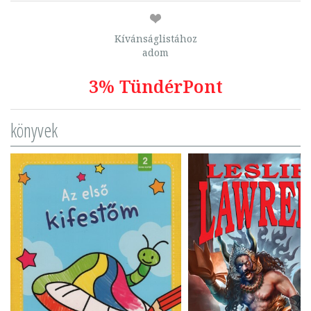
Kívánságlistához
adom
3% TündérPont
könyvek