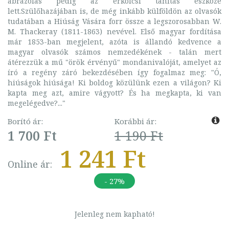
ábrázolás pedig az erkölcsi tanítás eszköze
lett.Szülőhazájában is, de még inkább külföldön az olvasók
tudatában a Hiúság Vására forr össze a legszorosabban W.
M. Thackeray (1811-1863) nevével. Első magyar fordítása
már 1853-ban megjelent, azóta is állandó kedvence a
magyar olvasók számos nemzedékének - talán mert
átérezzük a mű "örök érvényű" mondanivalóját, amelyet az
író a regény záró bekezdésében így fogalmaz meg: "Ó,
hiúságok hiúsága! Ki boldog közülünk ezen a világon? Ki
kapta meg azt, amire vágyott? És ha megkapta, ki van
megelégedve?..."
Borító ár:
Korábbi ár:
1 700 Ft
1 190 Ft
1 241 Ft
Online ár:
- 27%
Jelenleg nem kapható!