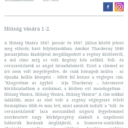
Hiúság vására 1-2.
A Hiúság Vására 1847. január és 1847. július között jelent
meg először, havi folytatásokban. Amikor Thackeray 1846
januárjában kiadójával megállapodott a regény közléséről,
a mű címe még ez volt: Regény hős nélkül. Toll- és
ceruzavázlatok az angol társadalomról. Ezzel a címmel az
író nem volt megelégedve, de csak hónapok múlva - az
éjszaka kellős közepén - ötlött fel benne a végleges cím.
"Kiugrottam az ágyból - írja Thackeray -, háromszor
körülszaladtam a szobámat, s közben ezt mondogattam :
Hiúság Vására, Hiúság Vására, Hiúság Vására!" A cím sokkal
találóbb, mint az első volt: a regény véglegesre érlelt
formájában több és más lett, mint aminek indult: a "toll- és
ceruzavázlatok" laza sorozatából szigorú fegyelemmel
szerkesztett nagy körképregény alakult a napóleoni
háborúk korának Angliájáról, a humoros-szatirikus