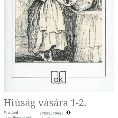
Hiúság vására 1-2.
Vonalkód
9789630790987
Termékazonosító
00179490