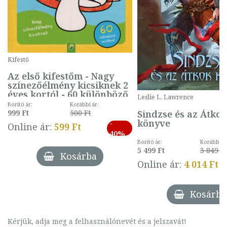
Kifestő
Az első kifestőm - Nagy
színezőélmény kicsiknek 2
éves kortól - 60 különböző
Leslie L. Lawrence
mintával (gombás)
Borító ár:
Korábbi ár:
Sindzse és az Átko
999 Ft
500 Ft
könyve
-
Online ár:
599 Ft
40%
Borító ár:
Korábbi ár
5 499 Ft
3 849 Ft
Kosárba
Online ár:
4 014 Ft
Kosárba
Kérjük, adja meg a felhasználónevét és a jelszavát!