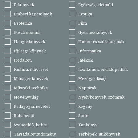
E-könyvek
Egészség, életmód
Emberi kapcsolatok
Erotika
Ezoterika
Film
Gasztronómia
Gyermekkönyvek
Hangoskönyvek
Humor és szórakoztatás
Ifjúsági könyvek
Informatika
Irodalom
Játékok
Kultúra, művészet
Lexikonok, enciklopédiák
Manager könyvek
Mezőgazdaság
Műszaki, technika
Naptárak
Növényvilág
Nyelvkönyvek, szótárak
Pedagógia, nevelés
Regény
Ruhanemű
Sport
Szabadidő, hobbi
Tankönyv
Társadalomtudomány
Térképek, útikönyvek