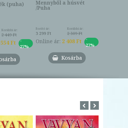
Online ár:
Mennyből a húsvét
k (puha)
/Puha
Borító ár:
Korábbi ár:
Korábbi ár:
3 299 Ft
2 309 Ft
2 449 Ft
-
-
Online ár:
2 408 Ft
 554 Ft
27%
27%
Kosárba
osárba