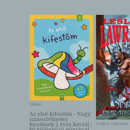
Kifestő
Az első kifestőm - Nagy
színezőélmény
 -
kicsiknek 2 éves kortól -
Leslie L. Lawrence
60 különböző mintával