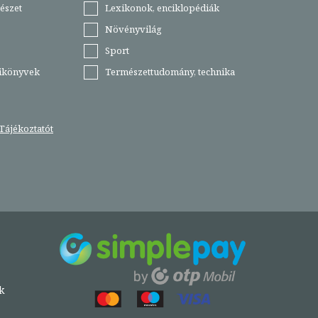
észet
Lexikonok, enciklopédiák
Növényvilág
Sport
tikönyvek
Természettudomány, technika
Tájékoztatót
k