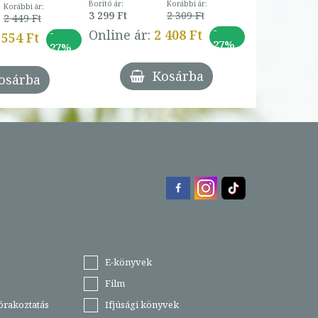
Borító ár:
Korábbi ár:
Korábbi ár:
3 299 Ft
2 309 Ft
2 449 Ft
-
-
Online ár:
2 408 Ft
 554 Ft
27%
27%
Kosárba
osárba
E-könyvek
Film
órakoztatás
Ifjúsági könyvek