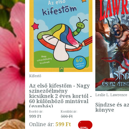
Kifestő
Az első kifestőm - Nagy
színezőélmény
 -
kicsiknek 2 éves kortól -
Leslie L. Lawrence
60 különböző mintával
Sindzse és a
(gombás)
könyve
Borító ár:
Korábbi ár:
999 Ft
500 Ft
ábbi ár:
-
793 Ft
Online ár:
599 Ft
-
40%