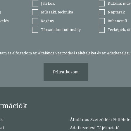
Játékok
Kultúra, műv
g
Műszaki, technika
Naptárak
velés
Regény
Ruhanemű
Társadalomtudomány
Térképek, ú
stam és elfogadom az
Általános Szerződési Feltételeket
és az
Adatkezelési 
Feliratkozom
rmációk
nk
Általános Szerződési Feltétele
at
Adatkezelési Tájékoztató