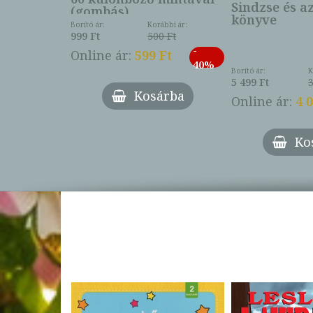
Sindzse és a
(gombás)
könyve
Borító ár:
Korábbi ár:
999 Ft
500 Ft
ábbi ár:
-
793 Ft
Online ár:
599 Ft
-
40%
3 Ft
Borító ár:
K
27%
5 499 Ft
3
Kosárba
Online ár:
4 
árba
Ko