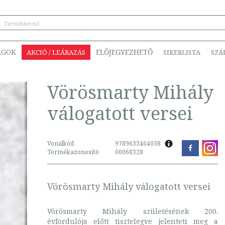
ÁGOK
ELŐJEGYEZHETŐ
AKCIÓ / LEÁRAZÁS
SIKERLISTA
SZÁ
Vörösmarty Mihály
válogatott versei
Vonalkód
9789633464038
Termékazonosító
00068328
Vörösmarty Mihály válogatott versei
Vörösmarty Mihály születésének 200.
évfordulója előtt tisztelegve jelenteti meg a