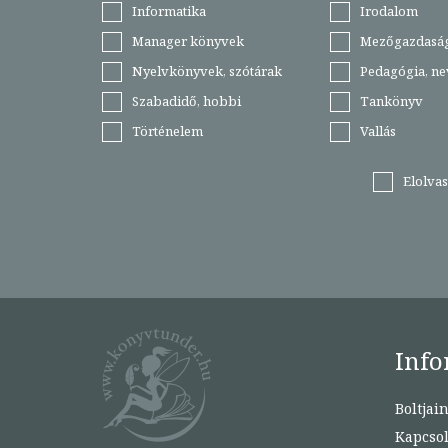
Informatika
Irodalom
Manager könyvek
Mezőgazdasá
Nyelvkönyvek, szótárak
Pedagógia, ne
Szabadidő, hobbi
Tankönyv
Történelem
Vallás
Elolva
Info
Boltjai
Kapcsol