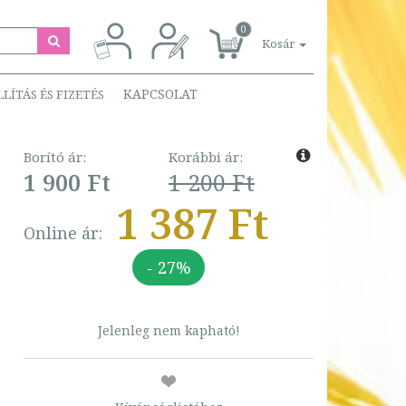
0
Kosár
KAPCSOLAT
LLÍTÁS ÉS FIZETÉS
Borító ár:
Korábbi ár:
1 900 Ft
1 200 Ft
1 387 Ft
Online ár:
- 27%
Jelenleg nem kapható!