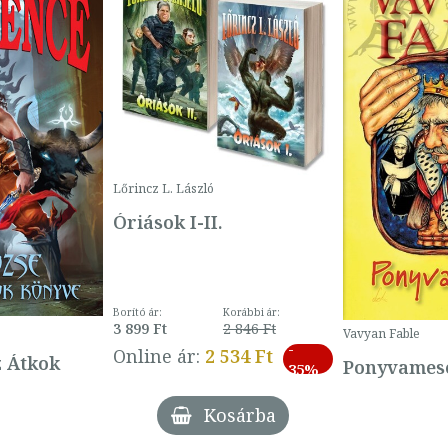
Lőrincz L. László
Óriások I-II.
Borító ár:
Korábbi ár:
3 899 Ft
2 846 Ft
Vavyan Fable
-
Online ár:
2 534 Ft
z Átkok
Ponyvamesé
35%
Kosárba