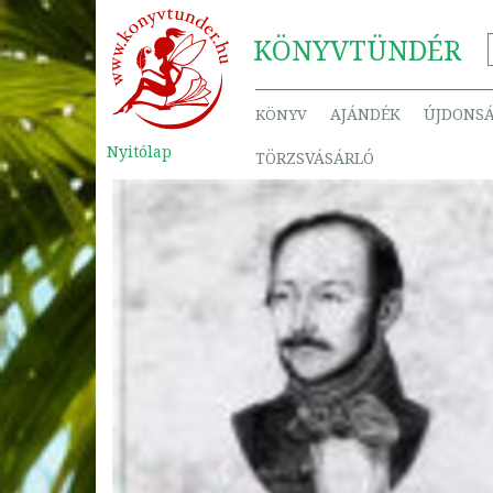
KÖNYV
TÜNDÉR
AJÁNDÉK
ÚJDONS
KÖNYV
Nyitólap
TÖRZSVÁSÁRLÓ