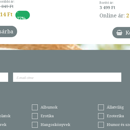
orábbi ár:
Borító ár:
 849 Ft
3 499 Ft
-
014 Ft
Online ár:
2
27%
sárba
K
Albumok
Állatvilág
olatok
Erotika
Ezoterika
vek
Hangoskönyvek
Humor és sz