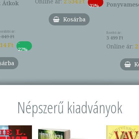
Online ár:
2 534 Ft
z Átkok
Ponyvamesé
35%
Kosárba
orábbi ár:
Borító ár:
 849 Ft
3 499 Ft
-
014 Ft
Online ár:
2
27%
sárba
K
Népszerű kiadványok