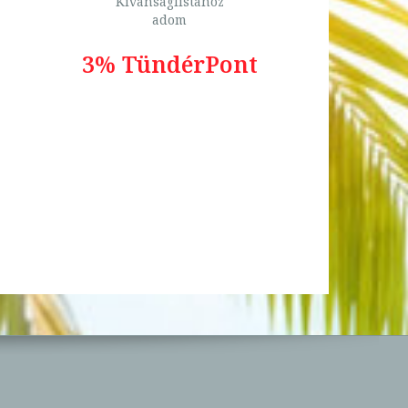
Kívánságlistához
adom
3% TündérPont