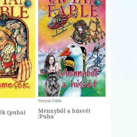
Bartos Erika
Bogyó és 
Csengetty
Borító ár:
Vavyan Fable
5 990 Ft
Online ár:
Mennyből a húsvét
k (puha)
/Puha