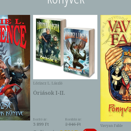
Lőrincz L. László
Óriások I-II.
Borító ár:
Korábbi ár:
3 899 Ft
2 846 Ft
Vavyan Fable
-