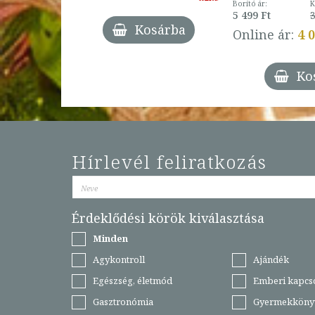
3 Ft
Borító ár:
K
27%
5 499 Ft
3
Kosárba
Online ár:
4 
árba
Ko
Hírlevél feliratkozás
Érdeklődési körök kiválasztása
Minden
Agykontroll
Ajándék
Egészség, életmód
Emberi kapcs
Gasztronómia
Gyermekköny