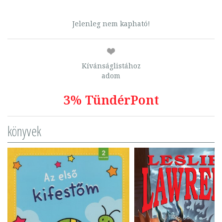
Jelenleg nem kapható!
Kívánságlistához
adom
3% TündérPont
könyvek