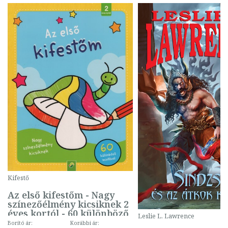
Kifestő
Az első kifestőm - Nagy
színezőélmény kicsiknek 2
éves kortól - 60 különböző
Leslie L. Lawrence
mintával (gombás)
Borító ár:
Korábbi ár: