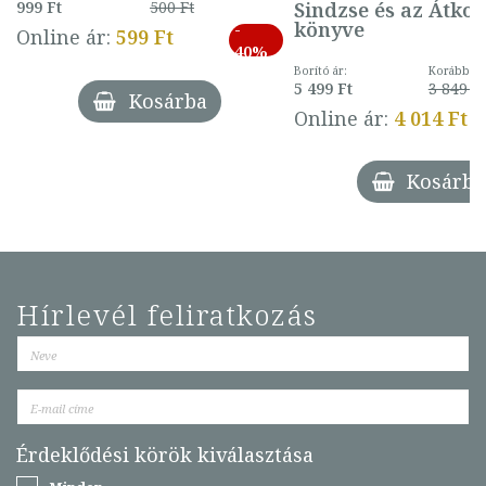
Sindzse és az Átko
999 Ft
500 Ft
könyve
-
Online ár:
599 Ft
40%
Borító ár:
Korábbi ár
5 499 Ft
3 849 Ft
Kosárba
Online ár:
4 014 Ft
Kosárba
Hírlevél feliratkozás
Érdeklődési körök kiválasztása