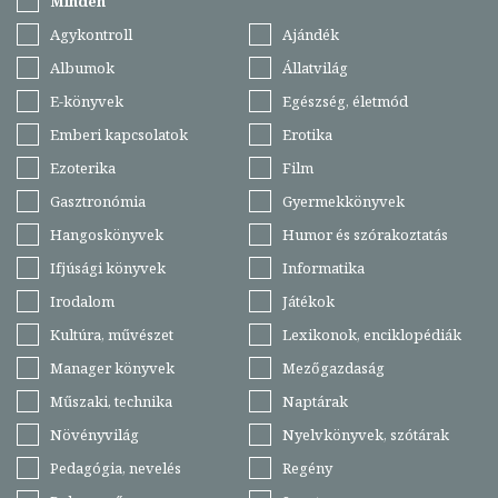
Minden
Agykontroll
Ajándék
Albumok
Állatvilág
E-könyvek
Egészség, életmód
Emberi kapcsolatok
Erotika
Ezoterika
Film
Gasztronómia
Gyermekkönyvek
Hangoskönyvek
Humor és szórakoztatás
Ifjúsági könyvek
Informatika
Irodalom
Játékok
Kultúra, művészet
Lexikonok, enciklopédiák
Manager könyvek
Mezőgazdaság
Műszaki, technika
Naptárak
Növényvilág
Nyelvkönyvek, szótárak
Pedagógia, nevelés
Regény