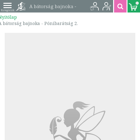
0
A bátorság bajnoka -
Nyitólap
Pónibarátság 2. |
A bátorság bajnoka - Pónibarátság 2.
9789634860358