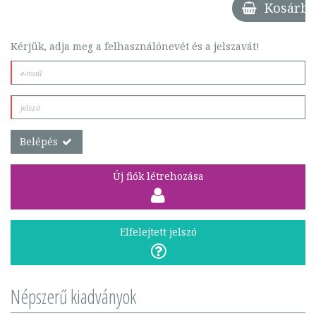
Kosárba
Kérjük, adja meg a felhasználónevét és a jelszavát!
Belépés
Új fiók létrehozása
Elfelejtett jelszó
Népszerű kiadványok