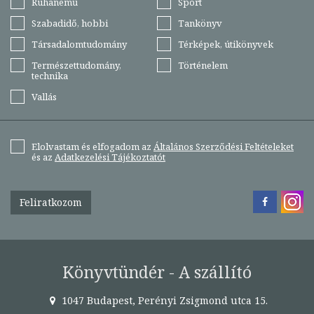
Ruhanemű
Sport
Szabadidő, hobbi
Tankönyv
Társadalomtudomány
Térképek, útikönyvek
Természettudomány,
Történelem
technika
Vallás
Elolvastam és elfogadom az
Általános Szerződési Feltételeket
és az
Adatkezelési Tájékoztatót
Feliratkozom
Könyvtündér - A szállító
1047 Budapest, Perényi Zsigmond utca 15.