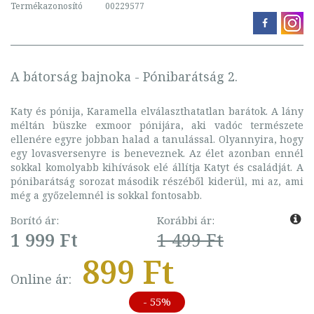
Termékazonosító
00229577
A bátorság bajnoka - Pónibarátság 2.
Katy és pónija, Karamella elválaszthatatlan barátok. A lány
méltán büszke exmoor pónijára, aki vadóc természete
ellenére egyre jobban halad a tanulással. Olyannyira, hogy
egy lovasversenyre is beneveznek. Az élet azonban ennél
sokkal komolyabb kihívások elé állítja Katyt és családját. A
pónibarátság sorozat második részéből kiderül, mi az, ami
még a győzelemnél is sokkal fontosabb.
Borító ár:
Korábbi ár:
1 999 Ft
1 499 Ft
899 Ft
Online ár:
- 55%