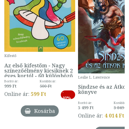
Kifestő
Az első kifestőm - Nagy
színezőélmény kicsiknek 2
éves kortól - 60 különböző
Leslie L. Lawrence
mintával (gombás)
Borító ár:
Korábbi ár:
Sindzse és az Átko
999 Ft
500 Ft
könyve
-
Online ár:
599 Ft
40%
Borító ár:
Korábbi ár
5 499 Ft
3 849 Ft
Kosárba
Online ár:
4 014 Ft