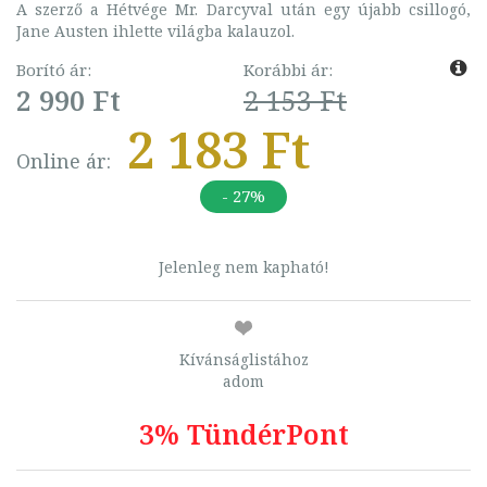
A szerző a Hétvége Mr. Darcyval után egy újabb csillogó,
Jane Austen ihlette világba kalauzol.
Borító ár:
Korábbi ár:
2 990 Ft
2 153 Ft
2 183 Ft
Online ár:
- 27%
Jelenleg nem kapható!
Kívánságlistához
adom
3% TündérPont