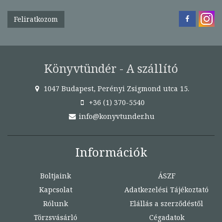
Feliratkozom
Könyvtündér - A szállító
1047 Budapest, Perényi Zsigmond utca 15.
+36 (1) 370-5540
info@konyvtunder.hu
Információk
Boltjaink
ÁSZF
Kapcsolat
Adatkezelési Tájékoztató
Rólunk
Elállás a szerződéstől
Törzsvásárló
Cégadatok