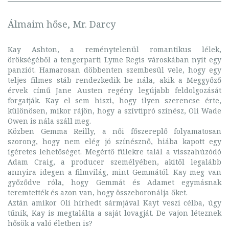
Álmaim hőse, Mr. Darcy
Kay Ashton, a reménytelenül romantikus lélek,
örökségéből a tengerparti Lyme Regis városkában nyit egy
panziót. Hamarosan döbbenten szembesül vele, hogy egy
teljes filmes stáb rendezkedik be nála, akik a Meggyőző
érvek című Jane Austen regény legújabb feldolgozását
forgatják. Kay el sem hiszi, hogy ilyen szerencse érte,
különösen, mikor rájön, hogy a szívtipró színész, Oli Wade
Owen is nála száll meg.
Közben Gemma Reilly, a női főszereplő folyamatosan
szorong, hogy nem elég jó színésznő, hiába kapott egy
ígéretes lehetőséget. Megértő fülekre talál a visszahúzódó
Adam Craig, a producer személyében, akitől legalább
annyira idegen a filmvilág, mint Gemmától. Kay meg van
győződve róla, hogy Gemmát és Adamet egymásnak
teremtették és azon van, hogy összeboronálja őket.
Aztán amikor Oli hírhedt sármjával Kayt veszi célba, úgy
tűnik, Kay is megtalálta a saját lovagját. De vajon léteznek
hősök a való életben is?