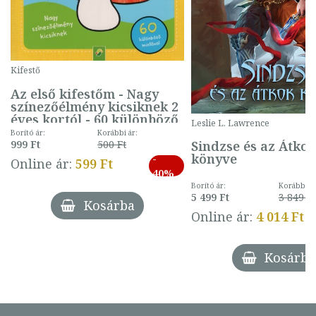
Kifestő
Az első kifestőm - Nagy
színezőélmény kicsiknek 2
éves kortól - 60 különböző
Leslie L. Lawrence
mintával (gombás)
Borító ár:
Korábbi ár:
Sindzse és az Átko
999 Ft
500 Ft
könyve
-
Online ár:
599 Ft
40%
Borító ár:
Korábbi ár
5 499 Ft
3 849 Ft
Kosárba
Online ár:
4 014 Ft
Kosárba