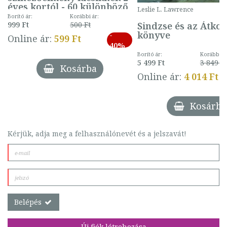
éves kortól - 60 különböző
Leslie L. Lawrence
mintával (gombás)
Borító ár:
Korábbi ár:
Sindzse és az Átko
999 Ft
500 Ft
könyve
-
Online ár:
599 Ft
40%
Borító ár:
Korábbi ár
5 499 Ft
3 849 Ft
Kosárba
Online ár:
4 014 Ft
Kosárba
Kérjük, adja meg a felhasználónevét és a jelszavát!
Belépés
Új fiók létrehozása