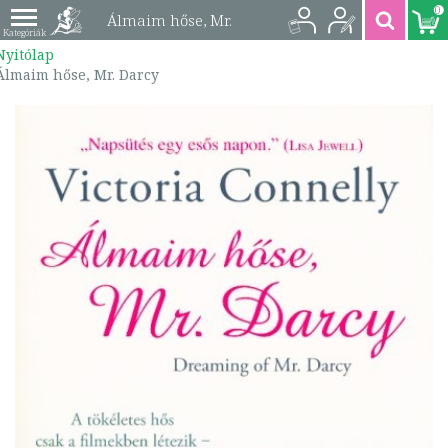
0
Álmaim hőse, Mr.
Nyitólap
Darcy |
Álmaim hőse, Mr. Darcy
9789632673882