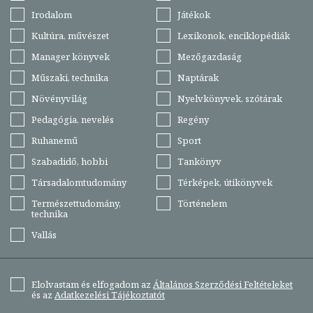
Irodalom
Játékok
Kultúra, művészet
Lexikonok, enciklopédiák
Manager könyvek
Mezőgazdaság
Műszaki, technika
Naptárak
Növényvilág
Nyelvkönyvek, szótárak
Pedagógia, nevelés
Regény
Ruhanemű
Sport
Szabadidő, hobbi
Tankönyv
Társadalomtudomány
Térképek, útikönyvek
Természettudomány,
Történelem
technika
Vallás
Elolvastam és elfogadom az
Általános Szerződési Feltételeket
és az
Adatkezelési Tájékoztatót